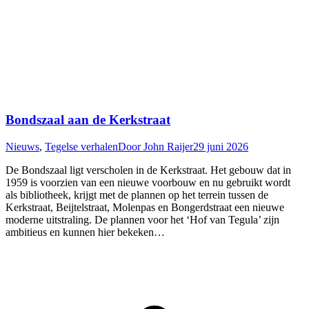
Bondszaal aan de Kerkstraat
Nieuws
,
Tegelse verhalen
Door
John Raijer
29 juni 2026
De Bondszaal ligt verscholen in de Kerkstraat. Het gebouw dat in
1959 is voorzien van een nieuwe voorbouw en nu gebruikt wordt
als bibliotheek, krijgt met de plannen op het terrein tussen de
Kerkstraat, Beijtelstraat, Molenpas en Bongerdstraat een nieuwe
moderne uitstraling. De plannen voor het ‘Hof van Tegula’ zijn
ambitieus en kunnen hier bekeken…
T
n
b