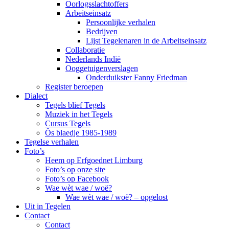
Oorlogsslachtoffers
Arbeitseinsatz
Persoonlijke verhalen
Bedrijven
Lijst Tegelenaren in de Arbeitseinsatz
Collaboratie
Nederlands Indië
Ooggetuigenverslagen
Onderduikster Fanny Friedman
Register beroepen
Dialect
Tegels blief Tegels
Muziek in het Tegels
Cursus Tegels
Ôs blaedje 1985-1989
Tegelse verhalen
Foto’s
Heem op Erfgoednet Limburg
Foto’s op onze site
Foto’s op Facebook
Wae wèt wae / woë?
Wae wèt wae / woë? – opgelost
Uit in Tegelen
Contact
Contact