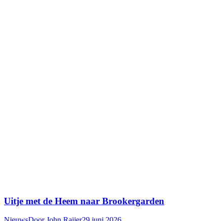
Uitje met de Heem naar Brookergarden
Nieuws
Door
John Raijer
29 juni 2026