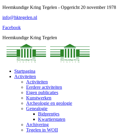
Spring
Heemkundige Kring Tegelen - Opgericht 20 november 1978
naar
info@hktegelen.nl
content
Facebook
Heemkundige Kring Tegelen
Startpagina
Activiteiten
Activiteiten
Eerdere activiteiten
Eigen publicaties
Kunstwerken
Archeologie en geologie
Genealogie
Bidprentjes
Kwartierstaten
Archivering
Tegelen in WOII