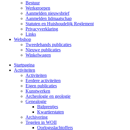
Bestuur
Werkgroepen
Aanmelden nieuwsbrief
Aanmelden lidmaatschap
Statuten en Huishoudelijk Reglement
Privacyverklaring
Links
Webshop
Tweedehands publicaties
Nieuwe publicaties
Winkelwagen
Startpagina
Activiteiten
Activiteiten
Eerdere activiteiten
Eigen publicaties
Kunstwerken
Archeologie en geologie
Genealogie
Bidprentjes
Kwartierstaten
Archivering
Tegelen in WOII
Oorlogsslachtoffers