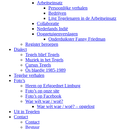
Arbeitseinsatz
Persoonlijke verhalen
Bedrijven
Lijst Tegelenaren in de Arbeitseinsatz
Collaboratie
Nederlands Indië
Ooggetuigenverslagen
Onderduikster Fanny Friedman
Register beroepen
Dialect
Tegels blief Tegels
Muziek in het Tegels
Cursus Tegels
Ôs blaedje 1985-1989
Tegelse verhalen
Foto’s
Heem op Erfgoednet Limburg
Foto’s op onze site
Foto’s op Facebook
Wae wèt wae / woë?
Wae wèt wae / woë? – opgelost
Uit in Tegelen
Contact
Contact
Bestuur