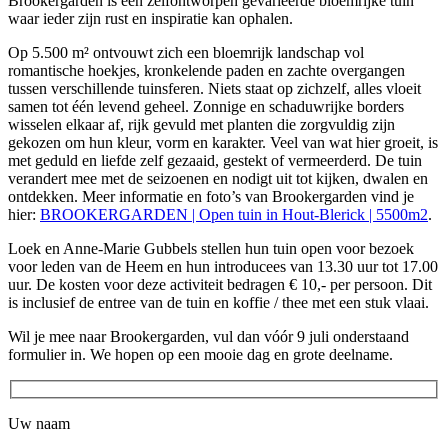
Brookergarden is een zelfontworpen gevarieerde bloemrijke tuin
waar ieder zijn rust en inspiratie kan ophalen.
Op 5.500 m² ontvouwt zich een bloemrijk landschap vol
romantische hoekjes, kronkelende paden en zachte overgangen
tussen verschillende tuinsferen. Niets staat op zichzelf, alles vloeit
samen tot één levend geheel. Zonnige en schaduwrijke borders
wisselen elkaar af, rijk gevuld met planten die zorgvuldig zijn
gekozen om hun kleur, vorm en karakter. Veel van wat hier groeit, is
met geduld en liefde zelf gezaaid, gestekt of vermeerderd. De tuin
verandert mee met de seizoenen en nodigt uit tot kijken, dwalen en
ontdekken. Meer informatie en foto’s van Brookergarden vind je
hier:
BROOKERGARDEN | Open tuin in Hout-Blerick | 5500m2
.
Loek en Anne-Marie Gubbels stellen hun tuin open voor bezoek
voor leden van de Heem en hun introducees van 13.30 uur tot 17.00
uur. De kosten voor deze activiteit bedragen € 10,- per persoon. Dit
is inclusief de entree van de tuin en koffie / thee met een stuk vlaai.
Wil je mee naar Brookergarden, vul dan vóór 9 juli onderstaand
formulier in. We hopen op een mooie dag en grote deelname.
Uw naam