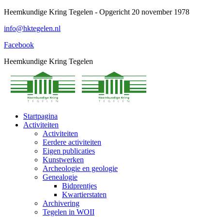
Spring
Heemkundige Kring Tegelen - Opgericht 20 november 1978
naar
info@hktegelen.nl
content
Facebook
Heemkundige Kring Tegelen
Startpagina
Activiteiten
Activiteiten
Eerdere activiteiten
Eigen publicaties
Kunstwerken
Archeologie en geologie
Genealogie
Bidprentjes
Kwartierstaten
Archivering
Tegelen in WOII