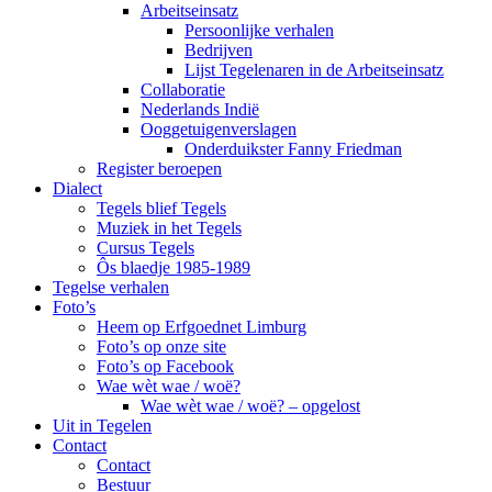
Arbeitseinsatz
Persoonlijke verhalen
Bedrijven
Lijst Tegelenaren in de Arbeitseinsatz
Collaboratie
Nederlands Indië
Ooggetuigenverslagen
Onderduikster Fanny Friedman
Register beroepen
Dialect
Tegels blief Tegels
Muziek in het Tegels
Cursus Tegels
Ôs blaedje 1985-1989
Tegelse verhalen
Foto’s
Heem op Erfgoednet Limburg
Foto’s op onze site
Foto’s op Facebook
Wae wèt wae / woë?
Wae wèt wae / woë? – opgelost
Uit in Tegelen
Contact
Contact
Bestuur