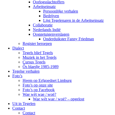
Oorlogsslachtoffers
Arbeitseinsatz
Persoonlijke verhalen
Bedrijven
Lijst Tegelenaren in de Arbeitseinsatz
Collaboratie
Nederlands Indië
Ooggetuigenverslagen
Onderduikster Fanny Friedman
Register beroepen
Dialect
Tegels blief Tegels
Muziek in het Tegels
Cursus Tegels
Ôs blaedje 1985-1989
Tegelse verhalen
Foto’s
Heem op Erfgoednet Limburg
Foto’s op onze site
Foto’s op Facebook
Wae wèt wae / woë?
Wae wèt wae / woë? – opgelost
Uit in Tegelen
Contact
Contact