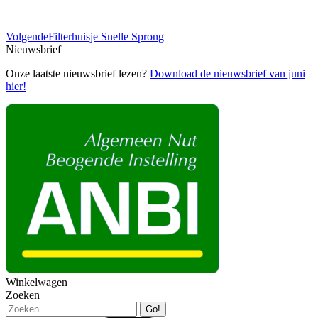
Volgend
Volgende
Filterhuisje Snelle Sprong
bericht
Nieuwsbrief
Onze laatste nieuwsbrief lezen?
Download de nieuwsbrief van juni
hier!
Winkelwagen
Zoeken
Zoeken: