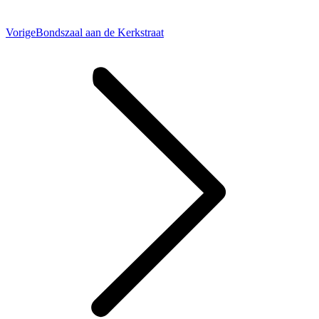
Vorig
Vorige
Bondszaal aan de Kerkstraat
bericht