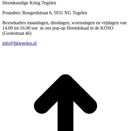
Heemkundige Kring Tegelen
Postadres: Bongerdstraat 6, 5931 NG Tegelen
Bezoekadres maandagen, dinsdagen, woensdagen en vrijdagen van
14.00 tot 16.00 uur in ons pop-up Heemlokaal in de KOSO
(Grotestraat 46)
info@hktegelen.nl
T
n
b