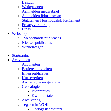
Bestuur
Werkgroepen
Aanmelden nieuwsbrief
Aanmelden lidmaatschap
Statuten en Huishoudelijk Reglement
Privacyverklaring
Links
Webshop
Tweedehands publicaties
Nieuwe publicaties
Winkelwagen
Startpagina
Activiteiten
Activiteiten
Eerdere activiteiten
Eigen publicaties
Kunstwerken
Archeologie en geologie
Genealogie
Bidprentjes
Kwartierstaten
Archivering
Tegelen in WOII
Oorlogsslachtoffers