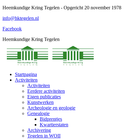
Spring
Heemkundige Kring Tegelen - Opgericht 20 november 1978
naar
info@hktegelen.nl
content
Facebook
Heemkundige Kring Tegelen
Startpagina
Activiteiten
Activiteiten
Eerdere activiteiten
Eigen publicaties
Kunstwerken
Archeologie en geologie
Genealogie
Bidprentjes
Kwartierstaten
Archivering
Tegelen in WOII