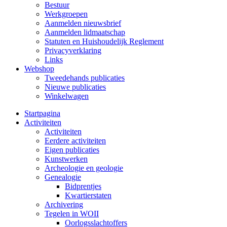
Bestuur
Werkgroepen
Aanmelden nieuwsbrief
Aanmelden lidmaatschap
Statuten en Huishoudelijk Reglement
Privacyverklaring
Links
Webshop
Tweedehands publicaties
Nieuwe publicaties
Winkelwagen
Startpagina
Activiteiten
Activiteiten
Eerdere activiteiten
Eigen publicaties
Kunstwerken
Archeologie en geologie
Genealogie
Bidprentjes
Kwartierstaten
Archivering
Tegelen in WOII
Oorlogsslachtoffers