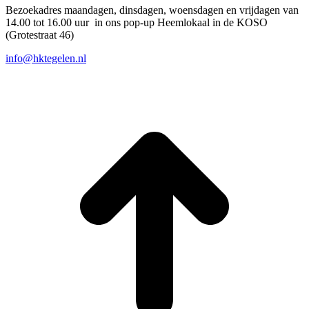
Bezoekadres maandagen, dinsdagen, woensdagen en vrijdagen van
14.00 tot 16.00 uur in ons pop-up Heemlokaal in de KOSO
(Grotestraat 46)
info@hktegelen.nl
T
n
b