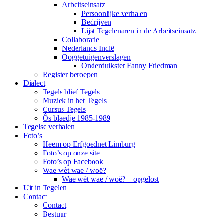
Arbeitseinsatz
Persoonlijke verhalen
Bedrijven
Lijst Tegelenaren in de Arbeitseinsatz
Collaboratie
Nederlands Indië
Ooggetuigenverslagen
Onderduikster Fanny Friedman
Register beroepen
Dialect
Tegels blief Tegels
Muziek in het Tegels
Cursus Tegels
Ôs blaedje 1985-1989
Tegelse verhalen
Foto’s
Heem op Erfgoednet Limburg
Foto’s op onze site
Foto’s op Facebook
Wae wèt wae / woë?
Wae wèt wae / woë? – opgelost
Uit in Tegelen
Contact
Contact
Bestuur