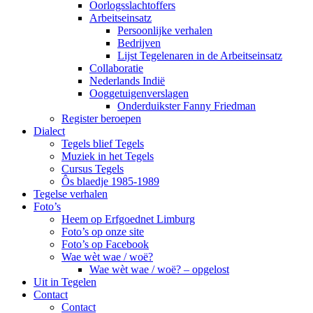
Oorlogsslachtoffers
Arbeitseinsatz
Persoonlijke verhalen
Bedrijven
Lijst Tegelenaren in de Arbeitseinsatz
Collaboratie
Nederlands Indië
Ooggetuigenverslagen
Onderduikster Fanny Friedman
Register beroepen
Dialect
Tegels blief Tegels
Muziek in het Tegels
Cursus Tegels
Ôs blaedje 1985-1989
Tegelse verhalen
Foto’s
Heem op Erfgoednet Limburg
Foto’s op onze site
Foto’s op Facebook
Wae wèt wae / woë?
Wae wèt wae / woë? – opgelost
Uit in Tegelen
Contact
Contact