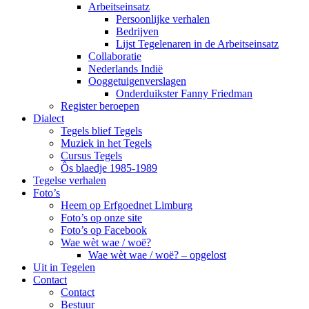
Arbeitseinsatz
Persoonlijke verhalen
Bedrijven
Lijst Tegelenaren in de Arbeitseinsatz
Collaboratie
Nederlands Indië
Ooggetuigenverslagen
Onderduikster Fanny Friedman
Register beroepen
Dialect
Tegels blief Tegels
Muziek in het Tegels
Cursus Tegels
Ôs blaedje 1985-1989
Tegelse verhalen
Foto’s
Heem op Erfgoednet Limburg
Foto’s op onze site
Foto’s op Facebook
Wae wèt wae / woë?
Wae wèt wae / woë? – opgelost
Uit in Tegelen
Contact
Contact
Bestuur