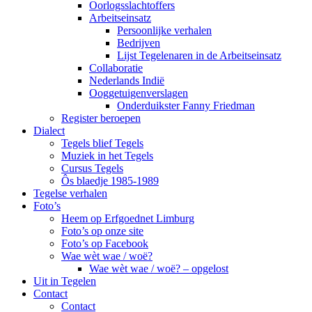
Oorlogsslachtoffers
Arbeitseinsatz
Persoonlijke verhalen
Bedrijven
Lijst Tegelenaren in de Arbeitseinsatz
Collaboratie
Nederlands Indië
Ooggetuigenverslagen
Onderduikster Fanny Friedman
Register beroepen
Dialect
Tegels blief Tegels
Muziek in het Tegels
Cursus Tegels
Ôs blaedje 1985-1989
Tegelse verhalen
Foto’s
Heem op Erfgoednet Limburg
Foto’s op onze site
Foto’s op Facebook
Wae wèt wae / woë?
Wae wèt wae / woë? – opgelost
Uit in Tegelen
Contact
Contact