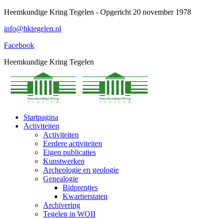
Spring
Heemkundige Kring Tegelen - Opgericht 20 november 1978
naar
info@hktegelen.nl
content
Facebook
Heemkundige Kring Tegelen
Startpagina
Activiteiten
Activiteiten
Eerdere activiteiten
Eigen publicaties
Kunstwerken
Archeologie en geologie
Genealogie
Bidprentjes
Kwartierstaten
Archivering
Tegelen in WOII