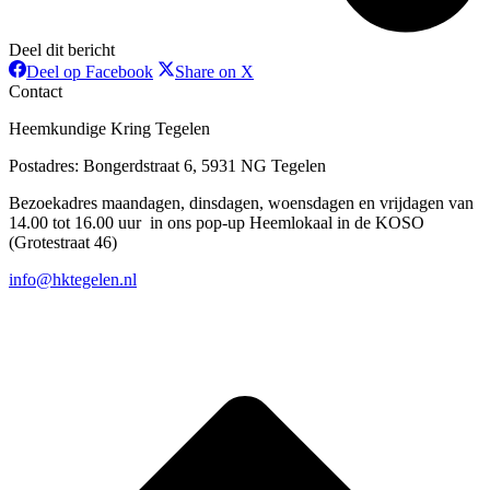
Deel dit bericht
Deel
Deel
Deel op Facebook
Share on X
op
op
Contact
Facebook
X
Heemkundige Kring Tegelen
Postadres: Bongerdstraat 6, 5931 NG Tegelen
Bezoekadres maandagen, dinsdagen, woensdagen en vrijdagen van
14.00 tot 16.00 uur in ons pop-up Heemlokaal in de KOSO
(Grotestraat 46)
info@hktegelen.nl
T
n
b