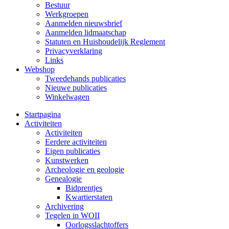
Bestuur
Werkgroepen
Aanmelden nieuwsbrief
Aanmelden lidmaatschap
Statuten en Huishoudelijk Reglement
Privacyverklaring
Links
Webshop
Tweedehands publicaties
Nieuwe publicaties
Winkelwagen
Startpagina
Activiteiten
Activiteiten
Eerdere activiteiten
Eigen publicaties
Kunstwerken
Archeologie en geologie
Genealogie
Bidprentjes
Kwartierstaten
Archivering
Tegelen in WOII
Oorlogsslachtoffers