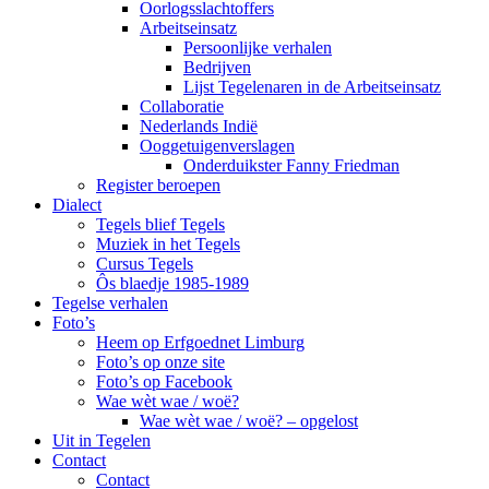
Oorlogsslachtoffers
Arbeitseinsatz
Persoonlijke verhalen
Bedrijven
Lijst Tegelenaren in de Arbeitseinsatz
Collaboratie
Nederlands Indië
Ooggetuigenverslagen
Onderduikster Fanny Friedman
Register beroepen
Dialect
Tegels blief Tegels
Muziek in het Tegels
Cursus Tegels
Ôs blaedje 1985-1989
Tegelse verhalen
Foto’s
Heem op Erfgoednet Limburg
Foto’s op onze site
Foto’s op Facebook
Wae wèt wae / woë?
Wae wèt wae / woë? – opgelost
Uit in Tegelen
Contact
Contact