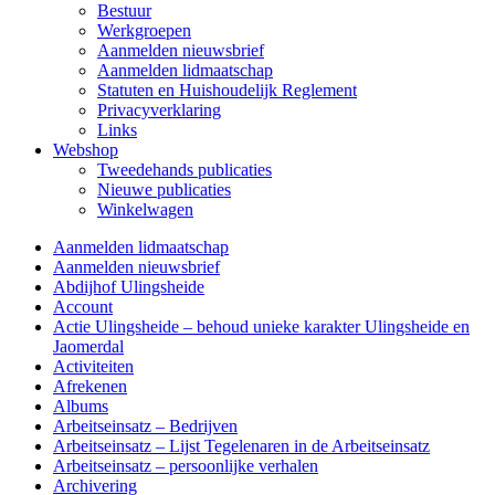
Bestuur
Werkgroepen
Aanmelden nieuwsbrief
Aanmelden lidmaatschap
Statuten en Huishoudelijk Reglement
Privacyverklaring
Links
Webshop
Tweedehands publicaties
Nieuwe publicaties
Winkelwagen
Aanmelden lidmaatschap
Aanmelden nieuwsbrief
Abdijhof Ulingsheide
Account
Actie Ulingsheide – behoud unieke karakter Ulingsheide en
Jaomerdal
Activiteiten
Afrekenen
Albums
Arbeitseinsatz – Bedrijven
Arbeitseinsatz – Lijst Tegelenaren in de Arbeitseinsatz
Arbeitseinsatz – persoonlijke verhalen
Archivering