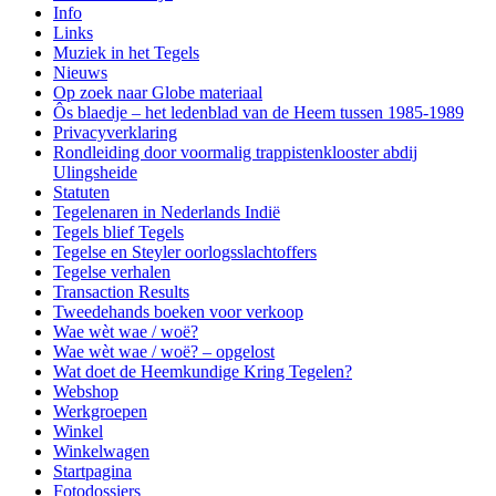
Info
Links
Muziek in het Tegels
Nieuws
Op zoek naar Globe materiaal
Ôs blaedje – het ledenblad van de Heem tussen 1985-1989
Privacyverklaring
Rondleiding door voormalig trappistenklooster abdij
Ulingsheide
Statuten
Tegelenaren in Nederlands Indië
Tegels blief Tegels
Tegelse en Steyler oorlogsslachtoffers
Tegelse verhalen
Transaction Results
Tweedehands boeken voor verkoop
Wae wèt wae / woë?
Wae wèt wae / woë? – opgelost
Wat doet de Heemkundige Kring Tegelen?
Webshop
Werkgroepen
Winkel
Winkelwagen
Startpagina
Fotodossiers