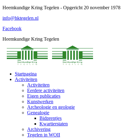
Spring
Heemkundige Kring Tegelen - Opgericht 20 november 1978
naar
info@hktegelen.nl
content
Facebook
Heemkundige Kring Tegelen
Startpagina
Activiteiten
Activiteiten
Eerdere activiteiten
Eigen publicaties
Kunstwerken
Archeologie en geologie
Genealogie
Bidprentjes
Kwartierstaten
Archivering
Tegelen in WOII