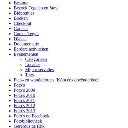
Bestuur
Bezoek Tegelen en Steyl
Bidprentjes
Boeken
Checkout
Contact
Cursus Tegels
Dialect
Documentatie
Eerdere activiteiten
Evenementen
Categorieën
Locaties
Mijn reservaties
Tags
Fiets- en wandelroutes ‘Kóm èns doeënderbeej’
Foto’s
Foto’s 2009
Foto’s 2010
Foto’s 2011
Foto’s 2012
Foto’s 2013
Foto’s op Facebook
Fotobibliotheek
Gerardus de Rijk