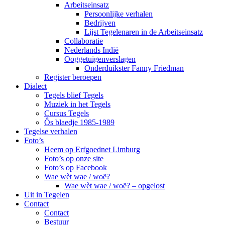
Arbeitseinsatz
Persoonlijke verhalen
Bedrijven
Lijst Tegelenaren in de Arbeitseinsatz
Collaboratie
Nederlands Indië
Ooggetuigenverslagen
Onderduikster Fanny Friedman
Register beroepen
Dialect
Tegels blief Tegels
Muziek in het Tegels
Cursus Tegels
Ôs blaedje 1985-1989
Tegelse verhalen
Foto’s
Heem op Erfgoednet Limburg
Foto’s op onze site
Foto’s op Facebook
Wae wèt wae / woë?
Wae wèt wae / woë? – opgelost
Uit in Tegelen
Contact
Contact
Bestuur