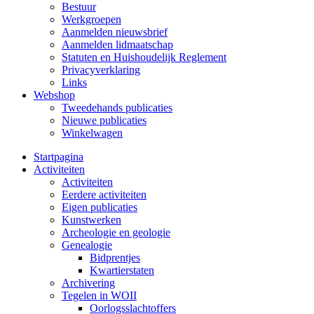
Bestuur
Werkgroepen
Aanmelden nieuwsbrief
Aanmelden lidmaatschap
Statuten en Huishoudelijk Reglement
Privacyverklaring
Links
Webshop
Tweedehands publicaties
Nieuwe publicaties
Winkelwagen
Startpagina
Activiteiten
Activiteiten
Eerdere activiteiten
Eigen publicaties
Kunstwerken
Archeologie en geologie
Genealogie
Bidprentjes
Kwartierstaten
Archivering
Tegelen in WOII
Oorlogsslachtoffers