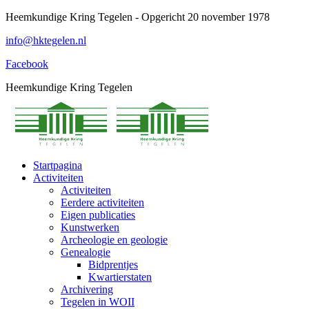
Spring
Heemkundige Kring Tegelen - Opgericht 20 november 1978
naar
info@hktegelen.nl
content
Facebook
Heemkundige Kring Tegelen
Startpagina
Activiteiten
Activiteiten
Eerdere activiteiten
Eigen publicaties
Kunstwerken
Archeologie en geologie
Genealogie
Bidprentjes
Kwartierstaten
Archivering
Tegelen in WOII