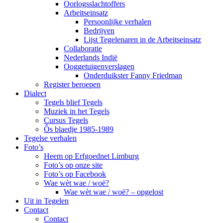
Oorlogsslachtoffers
Arbeitseinsatz
Persoonlijke verhalen
Bedrijven
Lijst Tegelenaren in de Arbeitseinsatz
Collaboratie
Nederlands Indië
Ooggetuigenverslagen
Onderduikster Fanny Friedman
Register beroepen
Dialect
Tegels blief Tegels
Muziek in het Tegels
Cursus Tegels
Ôs blaedje 1985-1989
Tegelse verhalen
Foto’s
Heem op Erfgoednet Limburg
Foto’s op onze site
Foto’s op Facebook
Wae wèt wae / woë?
Wae wèt wae / woë? – opgelost
Uit in Tegelen
Contact
Contact