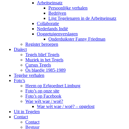
Arbeitseinsatz
Persoonlijke verhalen
Bedrijven
Lijst Tegelenaren in de Arbeitseinsatz
Collaboratie
Nederlands Indië
Ooggetuigenverslagen
Onderduikster Fanny Friedman
Register beroepen
Dialect
Tegels blief Tegels
Muziek in het Tegels
Cursus Tegels
Ôs blaedje 1985-1989
Tegelse verhalen
Foto’s
Heem op Erfgoednet Limburg
Foto’s op onze site
Foto’s op Facebook
Wae wèt wae / woë?
Wae wèt wae / woë? – opgelost
Uit in Tegelen
Contact
Contact
Bestuur