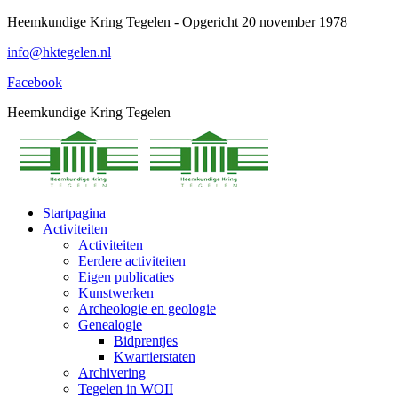
Spring
Heemkundige Kring Tegelen - Opgericht 20 november 1978
naar
info@hktegelen.nl
content
Facebook
Heemkundige Kring Tegelen
Startpagina
Activiteiten
Activiteiten
Eerdere activiteiten
Eigen publicaties
Kunstwerken
Archeologie en geologie
Genealogie
Bidprentjes
Kwartierstaten
Archivering
Tegelen in WOII