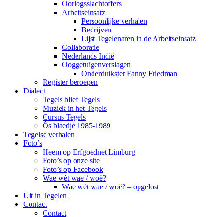
Oorlogsslachtoffers
Arbeitseinsatz
Persoonlijke verhalen
Bedrijven
Lijst Tegelenaren in de Arbeitseinsatz
Collaboratie
Nederlands Indië
Ooggetuigenverslagen
Onderduikster Fanny Friedman
Register beroepen
Dialect
Tegels blief Tegels
Muziek in het Tegels
Cursus Tegels
Ôs blaedje 1985-1989
Tegelse verhalen
Foto’s
Heem op Erfgoednet Limburg
Foto’s op onze site
Foto’s op Facebook
Wae wèt wae / woë?
Wae wèt wae / woë? – opgelost
Uit in Tegelen
Contact
Contact