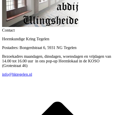
Contact
Heemkundige Kring Tegelen
Postadres: Bongerdstraat 6, 5931 NG Tegelen
Bezoekadres maandagen, dinsdagen, woensdagen en vrijdagen van
14.00 tot 16.00 uur in ons pop-up Heemlokaal in de KOSO
(Grotestraat 46)
info@hktegelen.nl
T
n
b