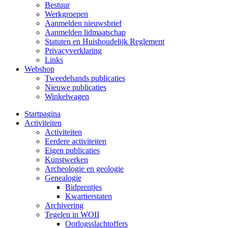
Bestuur
Werkgroepen
Aanmelden nieuwsbrief
Aanmelden lidmaatschap
Statuten en Huishoudelijk Reglement
Privacyverklaring
Links
Webshop
Tweedehands publicaties
Nieuwe publicaties
Winkelwagen
Startpagina
Activiteiten
Activiteiten
Eerdere activiteiten
Eigen publicaties
Kunstwerken
Archeologie en geologie
Genealogie
Bidprentjes
Kwartierstaten
Archivering
Tegelen in WOII
Oorlogsslachtoffers