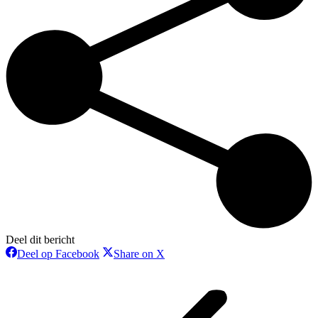
Deel dit bericht
Deel
Deel
Deel op Facebook
Share on X
op
op
Bericht
Facebook
X
navigatie