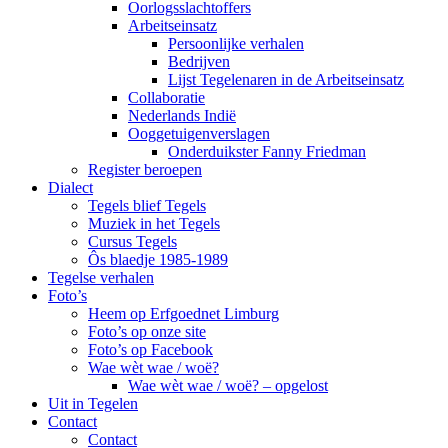
Oorlogsslachtoffers
Arbeitseinsatz
Persoonlijke verhalen
Bedrijven
Lijst Tegelenaren in de Arbeitseinsatz
Collaboratie
Nederlands Indië
Ooggetuigenverslagen
Onderduikster Fanny Friedman
Register beroepen
Dialect
Tegels blief Tegels
Muziek in het Tegels
Cursus Tegels
Ôs blaedje 1985-1989
Tegelse verhalen
Foto’s
Heem op Erfgoednet Limburg
Foto’s op onze site
Foto’s op Facebook
Wae wèt wae / woë?
Wae wèt wae / woë? – opgelost
Uit in Tegelen
Contact
Contact