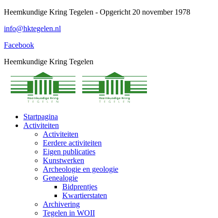
Spring
Heemkundige Kring Tegelen - Opgericht 20 november 1978
naar
info@hktegelen.nl
content
Facebook
Heemkundige Kring Tegelen
Startpagina
Activiteiten
Activiteiten
Eerdere activiteiten
Eigen publicaties
Kunstwerken
Archeologie en geologie
Genealogie
Bidprentjes
Kwartierstaten
Archivering
Tegelen in WOII