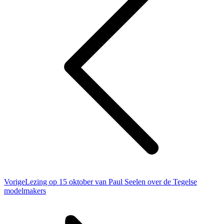
Vorig
Vorige
Lezing op 15 oktober van Paul Seelen over de Tegelse
bericht
modelmakers