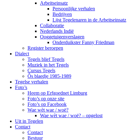
Arbeitseinsatz
Persoonlijke verhalen
Bedrijven
Lijst Tegelenaren in de Arbeitseinsatz
Collaboratie
Nederlands Indië
Ooggetuigenverslagen
Onderduikster Fanny Friedman
Register beroepen
Dialect
Tegels blief Tegels
Muziek in het Tegels
Cursus Tegels
Ôs blaedje 1985-1989
Tegelse verhalen
Foto’s
Heem op Erfgoednet Limburg
Foto’s op onze site
Foto’s op Facebook
Wae wèt wae / woë?
Wae wèt wae / woë? – opgelost
Uit in Tegelen
Contact
Contact
Bestuur