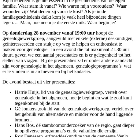
Bijna iedereen is geïnteresseerd in de geschiedenis van de eigen
familie. Waar stam ik vanaf? Wie waren mijn voorouders? Waar
woonden zij? Wat deden zij voor de kost? Als je in de
familiegeschiedenis duikt kom je vaak heel bijzondere dingen
tegen… Maar, hoe neem je die eerste duik. Waar begin je?
Op
donderdag 28 november vanaf 19:00 uur
hoopt de
genealogiewerkgroep, aangevuld met enkele (externe) deskundigen,
geïnteresseerden een stukje op weg te helpen en enthousiast te
maken voor genealogie. In een avond die tot maximaal 21:30 uur
duurt, geven we een aantal presentaties en is er gelegenheid tot het
stellen van vragen. Bij de presentaties zal er onder andere aandacht
zijn voor genealogie in het algemeen, genealogieprogramma’s, wat
er te vinden is in archieven en bij het kadaster.
De avond bestaat uit vier presentaties:
Harrie Huijs, lid van de genealogiewerkgroep, vertelt over
genealogie in het algemeen, hoe je begint en wat je zoal kunt
tegenkomen bij de start.
Gé Jonkers ,ook lid van de genealogiewerkgroep, vertelt over
het gebruik van alternatieve en minder voor de hand liggende
bronnen.
Hans Bos, dé stamboomonderzoeker van de regio, gaat dieper
in op diverse programma’s en de valkuilen die er zijn.
Roy Denessen, erfgoeddeskundige van de gemeente Venlo,