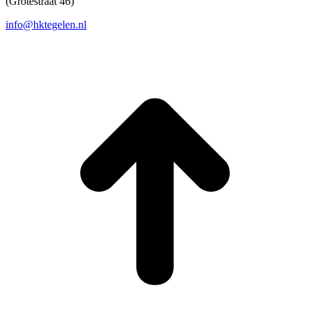
(Grotestraat 46)
info@hktegelen.nl
T
n
b