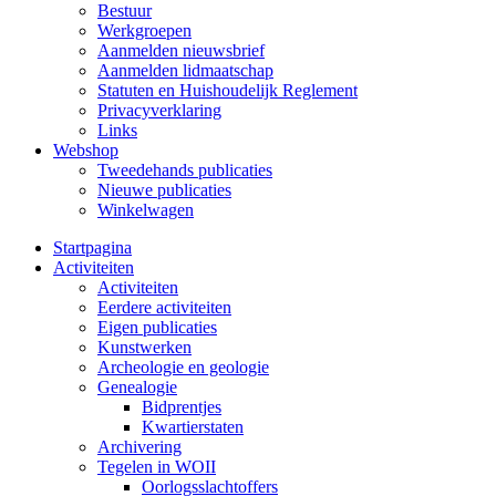
Bestuur
Werkgroepen
Aanmelden nieuwsbrief
Aanmelden lidmaatschap
Statuten en Huishoudelijk Reglement
Privacyverklaring
Links
Webshop
Tweedehands publicaties
Nieuwe publicaties
Winkelwagen
Startpagina
Activiteiten
Activiteiten
Eerdere activiteiten
Eigen publicaties
Kunstwerken
Archeologie en geologie
Genealogie
Bidprentjes
Kwartierstaten
Archivering
Tegelen in WOII
Oorlogsslachtoffers