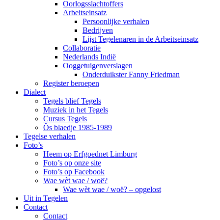
Oorlogsslachtoffers
Arbeitseinsatz
Persoonlijke verhalen
Bedrijven
Lijst Tegelenaren in de Arbeitseinsatz
Collaboratie
Nederlands Indië
Ooggetuigenverslagen
Onderduikster Fanny Friedman
Register beroepen
Dialect
Tegels blief Tegels
Muziek in het Tegels
Cursus Tegels
Ôs blaedje 1985-1989
Tegelse verhalen
Foto’s
Heem op Erfgoednet Limburg
Foto’s op onze site
Foto’s op Facebook
Wae wèt wae / woë?
Wae wèt wae / woë? – opgelost
Uit in Tegelen
Contact
Contact