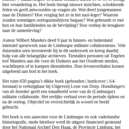
hier verandering in. Het boek brengt nieuwe inzichten, schokkende
feiten en geeft antwoorden op vragen als: Wat dreef jongemannen
naar de Duitsers? Hoe verging het ze in het nazi-leger? Waarom
zouden sommigen oorlogsmisdrijven begaan? Wat gebeurde er met
hen en hun familieleden na de bevrijding? Hoe verliep de terugkeer
naar de samenleving?
Auteur Wilbert Manders deed 9 jaar in binnen- en buitenland
intensief speurwerk naar de Limburgse militaire collaborateurs. Vele
duizenden uren investeerde hij in dit onderzoek en kreeg daarbij
hulp van alle belangrijke archieven. Tientallen personen uit Tegelen
trof Manders aan die voor de Duitsers aan het Oostfront streden,
wachtliepen of in kampen dienstdeden. Hun levensverhalen komen
uitgebreid aan bod in het boek.
Het ruim 650 pagina’s dikke boek (gebonden | hardcover | A4-
formaat) is verkrijgbaar bij Uitgeverij Leon van Dorp.
Handlangers
van de bezetter
geeft een totaalbeeld weer van de (Limburgse)
militaire collaboratie. Het eerlijke verhaal over de periode tijdens en
na de oorlog. Objectief en overzichtelijk in woord en beeld
gebracht.
Het boek is een aanwinst voor de Limburgse en ook vaderlandse
historiografie, mede hierdoor werd de uitgave financieel gesteund
door het Nationaal Archief Den Haag, de Provincie Limburg, het