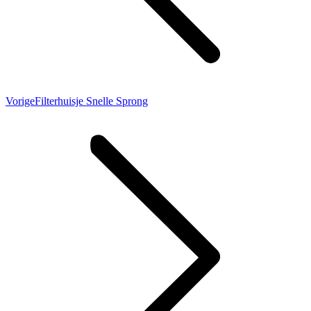
Vorig
Vorige
Filterhuisje Snelle Sprong
bericht