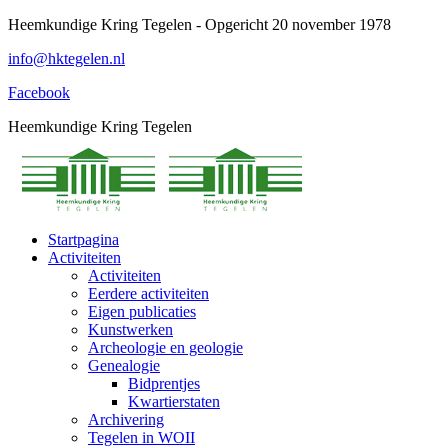
Spring
Heemkundige Kring Tegelen - Opgericht 20 november 1978
naar
info@hktegelen.nl
content
Facebook
Heemkundige Kring Tegelen
Startpagina
Activiteiten
Activiteiten
Eerdere activiteiten
Eigen publicaties
Kunstwerken
Archeologie en geologie
Genealogie
Bidprentjes
Kwartierstaten
Archivering
Tegelen in WOII