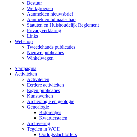
Bestuur
Werkgroepen
Aanmelden nieuwsbrief
Aanmelden lidmaatschap
Statuten en Huishoudelijk Reglement
Privacyverklaring
Links
Webshop
Tweedehands publicaties
Nieuwe publicaties
Winkelwagen
Startpagina
Activiteiten
Activiteiten
Eerdere activiteiten
Eigen publicaties
Kunstwerken
Archeologie en geologie
Genealogie
Bidprentjes
Kwartierstaten
Archivering
Tegelen in WOII
Oorlogsslachtoffers