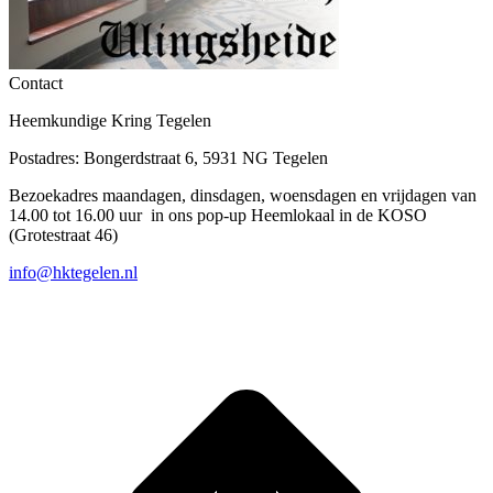
Contact
Heemkundige Kring Tegelen
Postadres: Bongerdstraat 6, 5931 NG Tegelen
Bezoekadres maandagen, dinsdagen, woensdagen en vrijdagen van
14.00 tot 16.00 uur in ons pop-up Heemlokaal in de KOSO
(Grotestraat 46)
info@hktegelen.nl
T
n
b