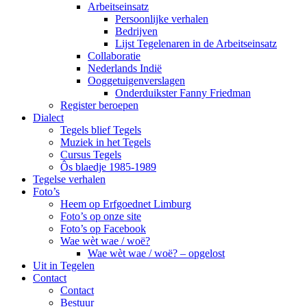
Arbeitseinsatz
Persoonlijke verhalen
Bedrijven
Lijst Tegelenaren in de Arbeitseinsatz
Collaboratie
Nederlands Indië
Ooggetuigenverslagen
Onderduikster Fanny Friedman
Register beroepen
Dialect
Tegels blief Tegels
Muziek in het Tegels
Cursus Tegels
Ôs blaedje 1985-1989
Tegelse verhalen
Foto’s
Heem op Erfgoednet Limburg
Foto’s op onze site
Foto’s op Facebook
Wae wèt wae / woë?
Wae wèt wae / woë? – opgelost
Uit in Tegelen
Contact
Contact
Bestuur