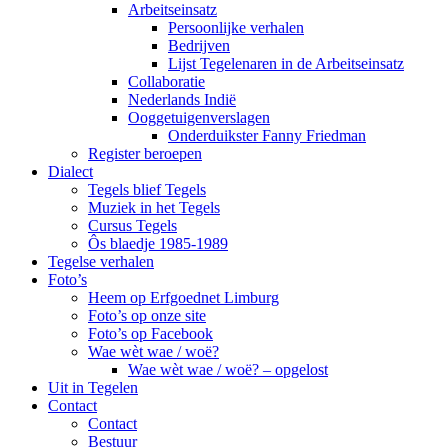
Arbeitseinsatz
Persoonlijke verhalen
Bedrijven
Lijst Tegelenaren in de Arbeitseinsatz
Collaboratie
Nederlands Indië
Ooggetuigenverslagen
Onderduikster Fanny Friedman
Register beroepen
Dialect
Tegels blief Tegels
Muziek in het Tegels
Cursus Tegels
Ôs blaedje 1985-1989
Tegelse verhalen
Foto’s
Heem op Erfgoednet Limburg
Foto’s op onze site
Foto’s op Facebook
Wae wèt wae / woë?
Wae wèt wae / woë? – opgelost
Uit in Tegelen
Contact
Contact
Bestuur