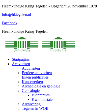
Spring
Heemkundige Kring Tegelen - Opgericht 20 november 1978
naar
info@hktegelen.nl
content
Facebook
Heemkundige Kring Tegelen
Startpagina
Activiteiten
Activiteiten
Eerdere activiteiten
Eigen publicaties
Kunstwerken
Archeologie en geologie
Genealogie
Bidprentjes
Kwartierstaten
Archivering
Tegelen in WOII