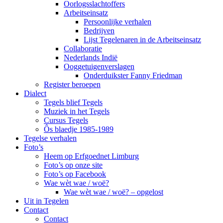
Oorlogsslachtoffers
Arbeitseinsatz
Persoonlijke verhalen
Bedrijven
Lijst Tegelenaren in de Arbeitseinsatz
Collaboratie
Nederlands Indië
Ooggetuigenverslagen
Onderduikster Fanny Friedman
Register beroepen
Dialect
Tegels blief Tegels
Muziek in het Tegels
Cursus Tegels
Ôs blaedje 1985-1989
Tegelse verhalen
Foto’s
Heem op Erfgoednet Limburg
Foto’s op onze site
Foto’s op Facebook
Wae wèt wae / woë?
Wae wèt wae / woë? – opgelost
Uit in Tegelen
Contact
Contact