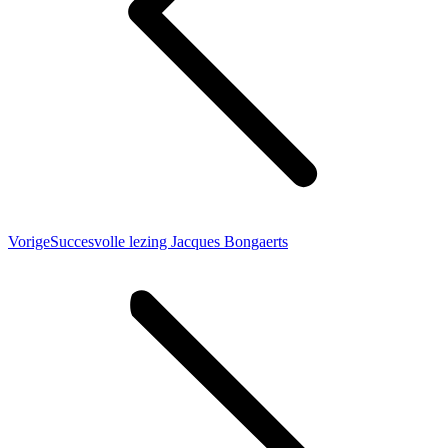
Vorig
Vorige
Succesvolle lezing Jacques Bongaerts
bericht