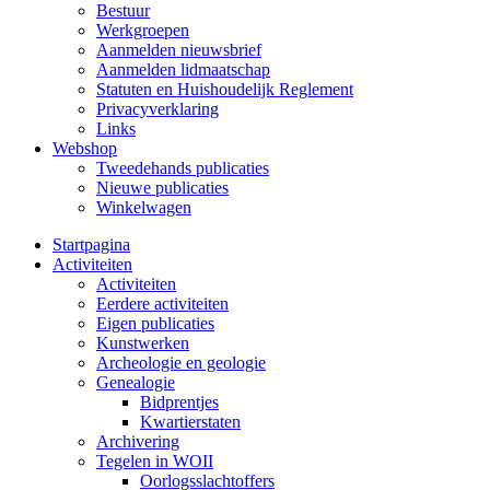
Bestuur
Werkgroepen
Aanmelden nieuwsbrief
Aanmelden lidmaatschap
Statuten en Huishoudelijk Reglement
Privacyverklaring
Links
Webshop
Tweedehands publicaties
Nieuwe publicaties
Winkelwagen
Startpagina
Activiteiten
Activiteiten
Eerdere activiteiten
Eigen publicaties
Kunstwerken
Archeologie en geologie
Genealogie
Bidprentjes
Kwartierstaten
Archivering
Tegelen in WOII
Oorlogsslachtoffers