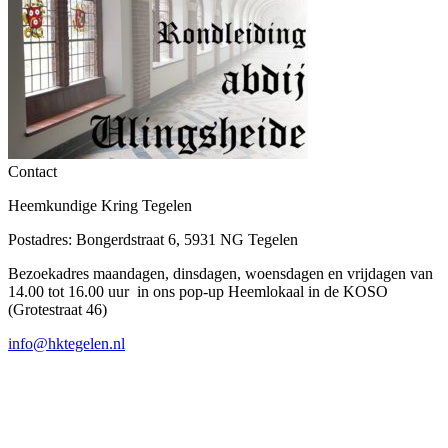
Contact
Heemkundige Kring Tegelen
Postadres: Bongerdstraat 6, 5931 NG Tegelen
Bezoekadres maandagen, dinsdagen, woensdagen en vrijdagen van
14.00 tot 16.00 uur in ons pop-up Heemlokaal in de KOSO
(Grotestraat 46)
info@hktegelen.nl
T
n
b