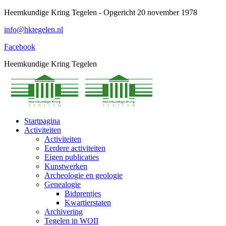
Spring
Heemkundige Kring Tegelen - Opgericht 20 november 1978
naar
info@hktegelen.nl
content
Facebook
Heemkundige Kring Tegelen
Startpagina
Activiteiten
Activiteiten
Eerdere activiteiten
Eigen publicaties
Kunstwerken
Archeologie en geologie
Genealogie
Bidprentjes
Kwartierstaten
Archivering
Tegelen in WOII