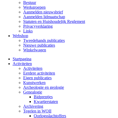
Bestuur
Werkgroepen
Aanmelden nieuwsbrief
Aanmelden lidmaatschap
Statuten en Huishoudelijk Reglement
Privacyverklaring
Links
Webshop
Tweedehands publicaties
Nieuwe publicaties
Winkelwagen
Startpagina
Activiteiten
Activiteiten
Eerdere activiteiten
Eigen publicaties
Kunstwerken
Archeologie en geologie
Genealogie
Bidprentjes
Kwartierstaten
Archivering
Tegelen in WOII
Oorlogsslachtoffers