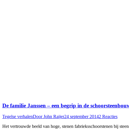
De familie Janssen – een begrip in de schoorsteenbou
Tegelse verhalen
Door
John Raijer
24 september 2014
2 Reacties
Het vertrouwde beeld van hoge, stenen fabrieksschoorstenen bij ste