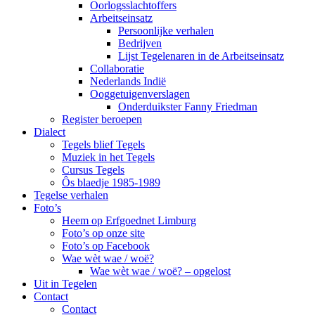
Oorlogsslachtoffers
Arbeitseinsatz
Persoonlijke verhalen
Bedrijven
Lijst Tegelenaren in de Arbeitseinsatz
Collaboratie
Nederlands Indië
Ooggetuigenverslagen
Onderduikster Fanny Friedman
Register beroepen
Dialect
Tegels blief Tegels
Muziek in het Tegels
Cursus Tegels
Ôs blaedje 1985-1989
Tegelse verhalen
Foto’s
Heem op Erfgoednet Limburg
Foto’s op onze site
Foto’s op Facebook
Wae wèt wae / woë?
Wae wèt wae / woë? – opgelost
Uit in Tegelen
Contact
Contact