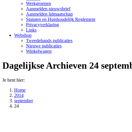
Werkgroepen
Aanmelden nieuwsbrief
Aanmelden lidmaatschap
Statuten en Huishoudelijk Reglement
Privacyverklaring
Links
Webshop
Tweedehands publicaties
Nieuwe publicaties
Winkelwagen
Dagelijkse Archieven
24 septem
Je bent hier:
Home
2014
september
24