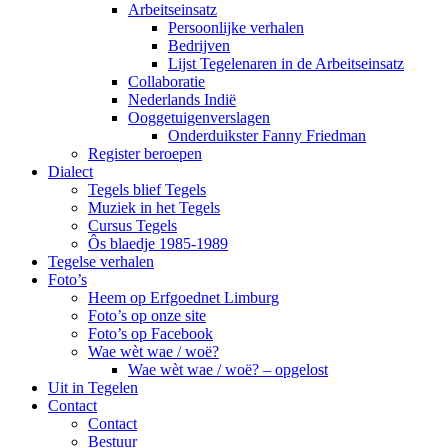
Arbeitseinsatz
Persoonlijke verhalen
Bedrijven
Lijst Tegelenaren in de Arbeitseinsatz
Collaboratie
Nederlands Indië
Ooggetuigenverslagen
Onderduikster Fanny Friedman
Register beroepen
Dialect
Tegels blief Tegels
Muziek in het Tegels
Cursus Tegels
Ôs blaedje 1985-1989
Tegelse verhalen
Foto’s
Heem op Erfgoednet Limburg
Foto’s op onze site
Foto’s op Facebook
Wae wèt wae / woë?
Wae wèt wae / woë? – opgelost
Uit in Tegelen
Contact
Contact
Bestuur