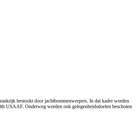
Frankrijk bestookt door jachtbommenwerpers. In dat kader worden
up 8th USAAF. Onderweg worden ook gelegenheidsdoelen beschoten
T
n
b