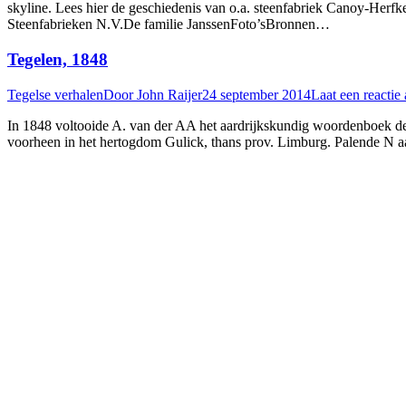
skyline. Lees hier de geschiedenis van o.a. steenfabriek Canoy-Herfk
Steenfabrieken N.V.De familie JanssenFoto’sBronnen…
Tegelen, 1848
Tegelse verhalen
Door
John Raijer
24 september 2014
Laat een reactie 
In 1848 voltooide A. van der AA het aardrijkskundig woordenboek de
voorheen in het hertogdom Gulick, thans prov. Limburg. Palende N a