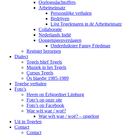
Oorlogsslachtoffers
Arbeitseinsatz
Persoonlijke verhalen
Bedrijven
Lijst Tegelenaren in de Arbeitseinsatz
Collaboratie
Nederlands Indië
Ooggetuigenverslagen
Onderduikster Fanny Friedman
Register beroepen
Dialect
Tegels blief Tegels
Muziek in het Tegels
Cursus Tegels
Ôs blaedje 1985-1989
Tegelse verhalen
Foto’s
Heem op Erfgoednet Limburg
Foto’s op onze site
Foto’s op Facebook
Wae wèt wae / woë?
Wae wèt wae / woë? – opgelost
Uit in Tegelen
Contact
Contact