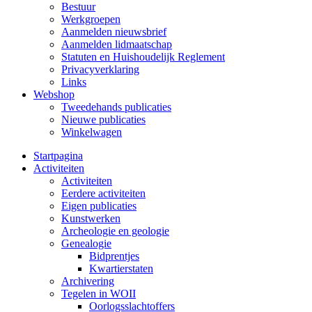
Bestuur
Werkgroepen
Aanmelden nieuwsbrief
Aanmelden lidmaatschap
Statuten en Huishoudelijk Reglement
Privacyverklaring
Links
Webshop
Tweedehands publicaties
Nieuwe publicaties
Winkelwagen
Startpagina
Activiteiten
Activiteiten
Eerdere activiteiten
Eigen publicaties
Kunstwerken
Archeologie en geologie
Genealogie
Bidprentjes
Kwartierstaten
Archivering
Tegelen in WOII
Oorlogsslachtoffers