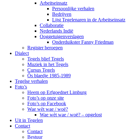
Arbeitseinsatz
Persoonlijke verhalen
Bedrijven
Lijst Tegelenaren in de Arbeitseinsatz
Collaboratie
Nederlands Indië
Ooggetuigenverslagen
Onderduikster Fanny Friedman
Register beroepen
Dialect
Tegels blief Tegels
Muziek in het Tegels
Cursus Tegels
Ôs blaedje 1985-1989
Tegelse verhalen
Foto’s
Heem op Erfgoednet Limburg
Foto’s op onze site
Foto’s op Facebook
Wae wèt wae / woë?
Wae wèt wae / woë? – opgelost
Uit in Tegelen
Contact
Contact
Bestuur