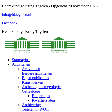
Spring
Heemkundige Kring Tegelen - Opgericht 20 november 1978
naar
info@hktegelen.nl
content
Facebook
Heemkundige Kring Tegelen
Startpagina
Activiteiten
Activiteiten
Eerdere activiteiten
Eigen publicaties
Kunstwerken
Archeologie en geologie
Genealogie
Bidprentjes
Kwartierstaten
Archivering
Tegelen in WOII