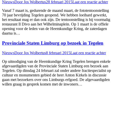
Nieuws
Door
Jos Wolbertus
28 februari 2015
Laat een reactie achter
Vanaf 7 maart is, gedurende de maand maart, de fototentoonstelling
70 jaar bevrijding Tegelen geopend. We hebben loeihard gewerkt,
het resultaat mag er dan ook zijn. De tentoonstelling is bij voormalig
restaurant Il Divo aan het Wilhelminaplein. Op 1 maart is de offiele
opening voor de leden van de Heemkundige Kring, de zaterdagen
daarna is…
Provinciale Staten Limburg op bezoek in Tegelen
Nieuws
Door
Jos Wolbertus
8 februari 2015
Laat een reactie achter
Op uitnodiging van de Heemkundige Kring Tegelen brengen enkele
afgevaardigden van de Provinciale Staten Limburg een bezoek aan
Tegelen. Op dinsdag 24 februari zal onder andere fractiespecialist op
cultuur en monumenten gebied de heer Anton Kirkels in discussie
gaan met bezoekers over ons Limburgs erfgoed. De afgevaardigden
willen graag in gesprek komen met de inwoners…