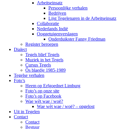
Arbeitseinsatz
Persoonlijke verhalen
Bedrijven
Lijst Tegelenaren in de Arbeitseinsatz
Collaboratie
Nederlands Indië
Ooggetuigenverslagen
Onderduikster Fanny Friedman
Register beroepen
Dialect
Tegels blief Tegels
Muziek in het Tegels
Cursus Tegels
Ôs blaedje 1985-1989
Tegelse verhalen
Foto’s
Heem op Erfgoednet Limburg
Foto’s op onze site
Foto’s op Facebook
Wae wèt wae / woë?
Wae wèt wae / woë? – opgelost
Uit in Tegelen
Contact
Contact
Bestuur