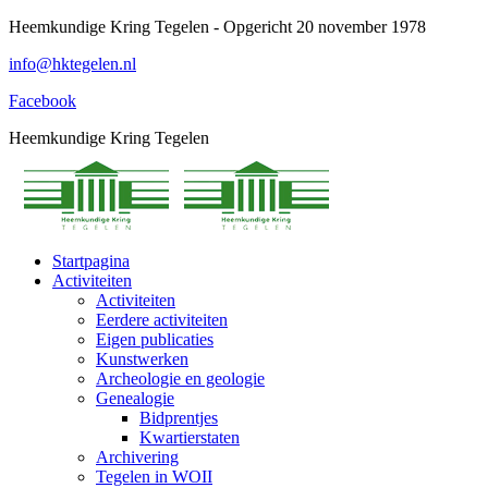
Spring
Heemkundige Kring Tegelen - Opgericht 20 november 1978
naar
info@hktegelen.nl
content
Facebook
Heemkundige Kring Tegelen
Startpagina
Activiteiten
Activiteiten
Eerdere activiteiten
Eigen publicaties
Kunstwerken
Archeologie en geologie
Genealogie
Bidprentjes
Kwartierstaten
Archivering
Tegelen in WOII