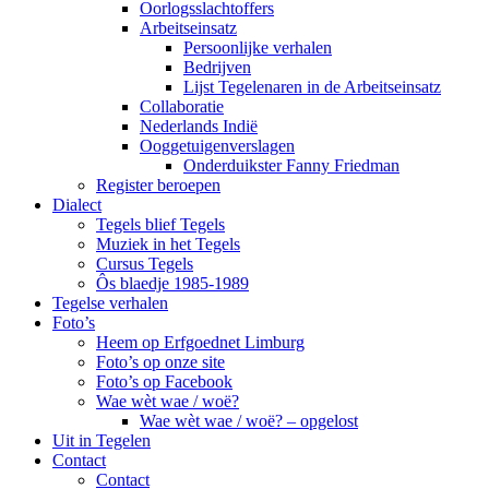
Oorlogsslachtoffers
Arbeitseinsatz
Persoonlijke verhalen
Bedrijven
Lijst Tegelenaren in de Arbeitseinsatz
Collaboratie
Nederlands Indië
Ooggetuigenverslagen
Onderduikster Fanny Friedman
Register beroepen
Dialect
Tegels blief Tegels
Muziek in het Tegels
Cursus Tegels
Ôs blaedje 1985-1989
Tegelse verhalen
Foto’s
Heem op Erfgoednet Limburg
Foto’s op onze site
Foto’s op Facebook
Wae wèt wae / woë?
Wae wèt wae / woë? – opgelost
Uit in Tegelen
Contact
Contact