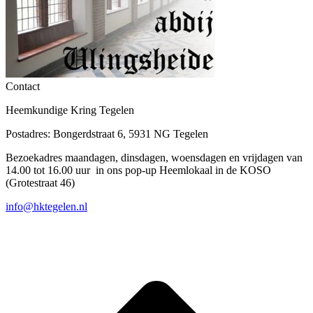
Contact
Heemkundige Kring Tegelen
Postadres: Bongerdstraat 6, 5931 NG Tegelen
Bezoekadres maandagen, dinsdagen, woensdagen en vrijdagen van
14.00 tot 16.00 uur in ons pop-up Heemlokaal in de KOSO
(Grotestraat 46)
info@hktegelen.nl
T
n
b