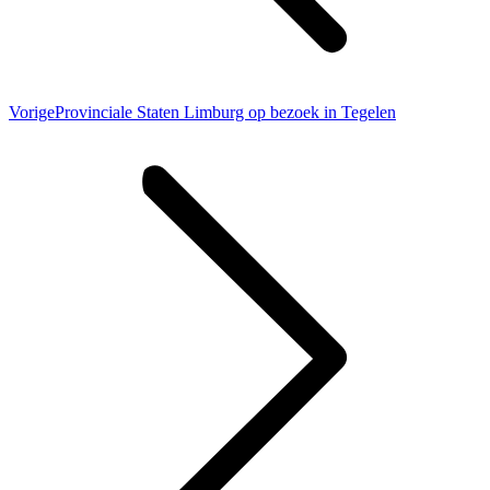
Vorig
Vorige
Provinciale Staten Limburg op bezoek in Tegelen
bericht