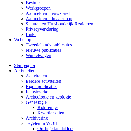
Bestuur
Werkgroepen
Aanmelden nieuwsbrief
Aanmelden lidmaatschap
Statuten en Huishoudelijk Reglement
Privacyverklaring
Links
Webshop
Tweedehands publicaties
Nieuwe publicaties
Winkelwagen
Startpagina
Activiteiten
Activiteiten
Eerdere activiteiten
Eigen publicaties
Kunstwerken
Archeologie en geologie
Genealogie
Bidprentjes
Kwartierstaten
Archivering
Tegelen in WOII
Oorlogsslachtoffers