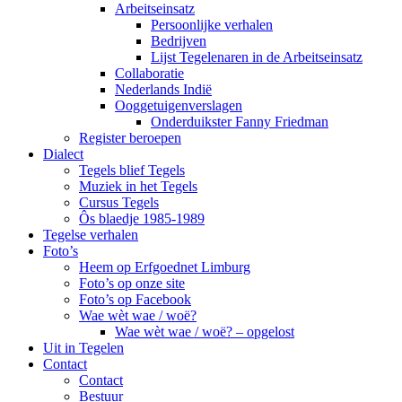
Arbeitseinsatz
Persoonlijke verhalen
Bedrijven
Lijst Tegelenaren in de Arbeitseinsatz
Collaboratie
Nederlands Indië
Ooggetuigenverslagen
Onderduikster Fanny Friedman
Register beroepen
Dialect
Tegels blief Tegels
Muziek in het Tegels
Cursus Tegels
Ôs blaedje 1985-1989
Tegelse verhalen
Foto’s
Heem op Erfgoednet Limburg
Foto’s op onze site
Foto’s op Facebook
Wae wèt wae / woë?
Wae wèt wae / woë? – opgelost
Uit in Tegelen
Contact
Contact
Bestuur