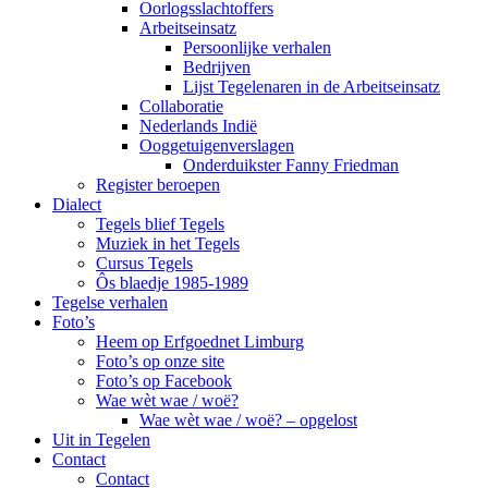
Oorlogsslachtoffers
Arbeitseinsatz
Persoonlijke verhalen
Bedrijven
Lijst Tegelenaren in de Arbeitseinsatz
Collaboratie
Nederlands Indië
Ooggetuigenverslagen
Onderduikster Fanny Friedman
Register beroepen
Dialect
Tegels blief Tegels
Muziek in het Tegels
Cursus Tegels
Ôs blaedje 1985-1989
Tegelse verhalen
Foto’s
Heem op Erfgoednet Limburg
Foto’s op onze site
Foto’s op Facebook
Wae wèt wae / woë?
Wae wèt wae / woë? – opgelost
Uit in Tegelen
Contact
Contact