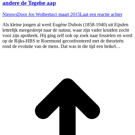
andere de Tegelse aap
Nieuws
Door
Jos Wolbertus
1 maart 2015
Laat een reactie achter
Als kleine jongen al werd Eugène Dubois (1858-1940) uit Eijsden
letterlijk meegesleept naar de natuur, waar zijn vader kruiden zocht
voor zijn apotheek. Hij ging zelf ook op zoek naar fossielen en werd
op de Rijks-HBS te Roermond geconfronteerd met de theorieën
rond de evolutie van de mens. Dat was in die tijd een heikel…
T
n
b