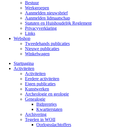
Bestuur
Werkgroepen
Aanmelden nieuwsbrief
Aanmelden lidmaatschap
Statuten en Huishoudelijk Reglement
Privacyverklaring
Links
Webshop
Tweedehands publicaties
Nieuwe publicaties
Winkelwagen
Startpagina
Activiteiten
Activiteiten
Eerdere activiteiten
Eigen publicaties
Kunstwerken
Archeologie en geologie
Genealogie
Bidprentjes
Kwartierstaten
Archivering
Tegelen in WOII
Oorlogsslachtoffers