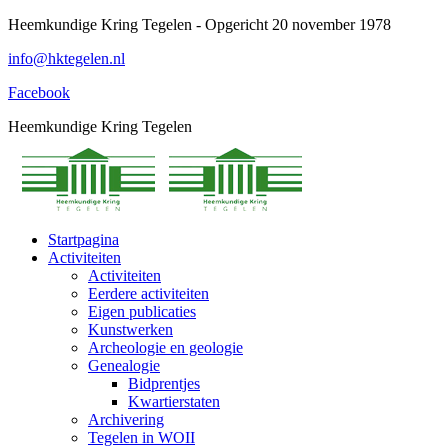
Spring
Heemkundige Kring Tegelen - Opgericht 20 november 1978
naar
info@hktegelen.nl
content
Facebook
Heemkundige Kring Tegelen
Startpagina
Activiteiten
Activiteiten
Eerdere activiteiten
Eigen publicaties
Kunstwerken
Archeologie en geologie
Genealogie
Bidprentjes
Kwartierstaten
Archivering
Tegelen in WOII