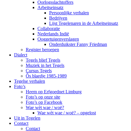
Oorlogsslachtoffers
Arbeitseinsatz
Persoonlijke verhalen
Bedrijven
Lijst Tegelenaren in de Arbeitseinsatz
Collaboratie
Nederlands Indië
Ooggetuigenverslagen
Onderduikster Fanny Friedman
Register beroepen
Dialect
Tegels blief Tegels
Muziek in het Tegels
Cursus Tegels
Ôs blaedje 1985-1989
Tegelse verhalen
Foto’s
Heem op Erfgoednet Limburg
Foto’s op onze site
Foto’s op Facebook
Wae wèt wae / woë?
Wae wèt wae / woë? – opgelost
Uit in Tegelen
Contact
Contact