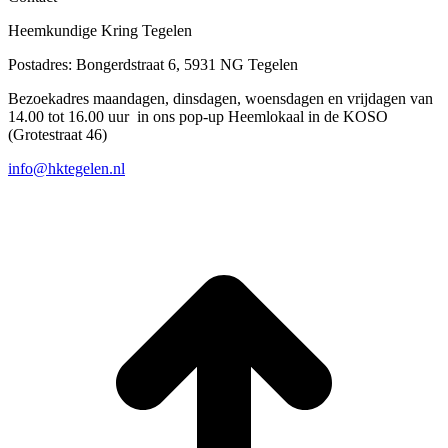
Heemkundige Kring Tegelen
Postadres: Bongerdstraat 6, 5931 NG Tegelen
Bezoekadres maandagen, dinsdagen, woensdagen en vrijdagen van
14.00 tot 16.00 uur in ons pop-up Heemlokaal in de KOSO
(Grotestraat 46)
info@hktegelen.nl
T
n
b