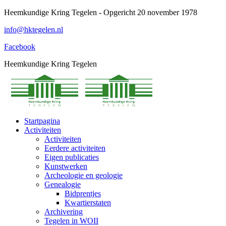
Spring
Heemkundige Kring Tegelen - Opgericht 20 november 1978
naar
info@hktegelen.nl
content
Facebook
Heemkundige Kring Tegelen
Startpagina
Activiteiten
Activiteiten
Eerdere activiteiten
Eigen publicaties
Kunstwerken
Archeologie en geologie
Genealogie
Bidprentjes
Kwartierstaten
Archivering
Tegelen in WOII