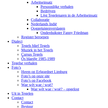
Arbeitseinsatz
Persoonlijke verhalen
Bedrijven
Lijst Tegelenaren in de Arbeitseinsatz
Collaboratie
Nederlands Indië
Ooggetuigenverslagen
Onderduikster Fanny Friedman
Register beroepen
Dialect
Tegels blief Tegels
Muziek in het Tegels
Cursus Tegels
Ôs blaedje 1985-1989
Tegelse verhalen
Foto’s
Heem op Erfgoednet Limburg
Foto’s op onze site
Foto’s op Facebook
Wae wèt wae / woë?
Wae wèt wae / woë? – opgelost
Uit in Tegelen
Contact
Contact
Bestuur