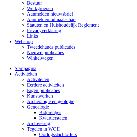
Bestuur
Werkgroepen
Aanmelden nieuwsbrief
Aanmelden lidmaatschap
Statuten en Huishoudelijk Reglement
Privacyverklaring
Links
Webshop
Tweedehands publicaties
Nieuwe publicaties
Winkelwagen
Startpagina
Activiteiten
Activiteiten
Eerdere activiteiten
Eigen publicaties
Kunstwerken
Archeologie en geologie
Genealogie
Bidprentjes
Kwartierstaten
Archivering
Tegelen in WOII
Oorlogsslachtoffers