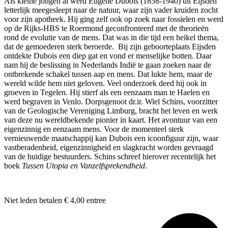
Als kleine jongen al werd Eugène Dubois (1858-1940) uit Eijsden
letterlijk meegesleept naar de natuur, waar zijn vader kruiden zocht
voor zijn apotheek. Hij ging zelf ook op zoek naar fossielen en werd
op de Rijks-HBS te Roermond geconfronteerd met de theorieën
rond de evolutie van de mens. Dat was in die tijd een heikel thema,
dat de gemoederen sterk beroerde. Bij zijn geboorteplaats Eijsden
ontdekte Dubois een diep gat en vond er menselijke botten. Daar
nam hij de beslissing in Nederlands Indië te gaan zoeken naar de
ontbrekende schakel tussen aap en mens. Dat lukte hem, maar de
wereld wilde hem niet geloven. Veel onderzoek deed hij ook in
groeven in Tegelen. Hij stierf als een eenzaam man te Haelen en
werd begraven in Venlo. Dorpsgenoot dr.ir. Wiel Schins, voorzitter
van de Geologische Vereniging Limburg, bracht het leven en werk
van deze nu wereldbekende pionier in kaart. Het avontuur van een
eigenzinnig en eenzaam mens. Voor de momenteel sterk
vernieuwende maatschappij kan Dubois een icoonfiguur zijn, waar
vastberadenheid, eigenzinnigheid en slagkracht worden gevraagd
van de huidige bestuurders. Schins schreef hierover recentelijk het
boek
Tussen Utopia en Vanzelfsprekendheid
.
Niet leden betalen € 4,00 entree