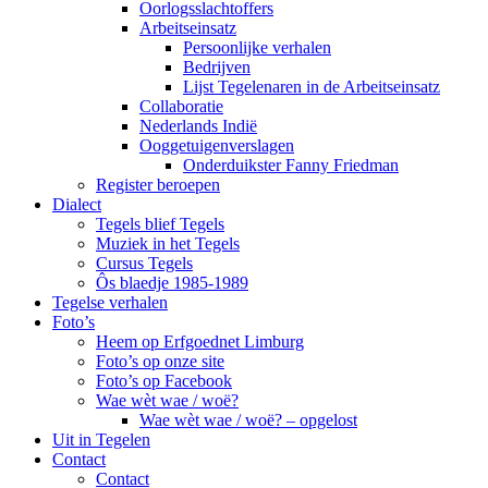
Oorlogsslachtoffers
Arbeitseinsatz
Persoonlijke verhalen
Bedrijven
Lijst Tegelenaren in de Arbeitseinsatz
Collaboratie
Nederlands Indië
Ooggetuigenverslagen
Onderduikster Fanny Friedman
Register beroepen
Dialect
Tegels blief Tegels
Muziek in het Tegels
Cursus Tegels
Ôs blaedje 1985-1989
Tegelse verhalen
Foto’s
Heem op Erfgoednet Limburg
Foto’s op onze site
Foto’s op Facebook
Wae wèt wae / woë?
Wae wèt wae / woë? – opgelost
Uit in Tegelen
Contact
Contact