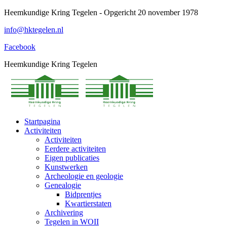
Spring
Heemkundige Kring Tegelen - Opgericht 20 november 1978
naar
info@hktegelen.nl
content
Facebook
Heemkundige Kring Tegelen
Startpagina
Activiteiten
Activiteiten
Eerdere activiteiten
Eigen publicaties
Kunstwerken
Archeologie en geologie
Genealogie
Bidprentjes
Kwartierstaten
Archivering
Tegelen in WOII