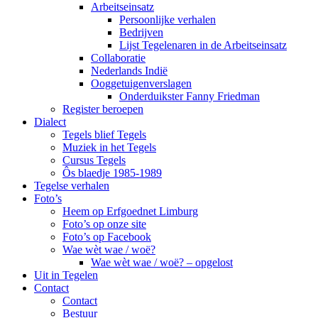
Arbeitseinsatz
Persoonlijke verhalen
Bedrijven
Lijst Tegelenaren in de Arbeitseinsatz
Collaboratie
Nederlands Indië
Ooggetuigenverslagen
Onderduikster Fanny Friedman
Register beroepen
Dialect
Tegels blief Tegels
Muziek in het Tegels
Cursus Tegels
Ôs blaedje 1985-1989
Tegelse verhalen
Foto’s
Heem op Erfgoednet Limburg
Foto’s op onze site
Foto’s op Facebook
Wae wèt wae / woë?
Wae wèt wae / woë? – opgelost
Uit in Tegelen
Contact
Contact
Bestuur