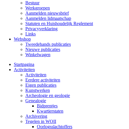
Bestuur
Werkgroepen
Aanmelden nieuwsbrief
Aanmelden lidmaatschap
Statuten en Huishoudelijk Reglement
Privacyverklaring
Links
Webshop
Tweedehands publicaties
Nieuwe publicaties
Winkelwagen
Startpagina
Activiteiten
Activiteiten
Eerdere activiteiten
Eigen publicaties
Kunstwerken
Archeologie en geologie
Genealogie
Bidprentjes
Kwartierstaten
Archivering
Tegelen in WOII
Oorlogsslachtoffers