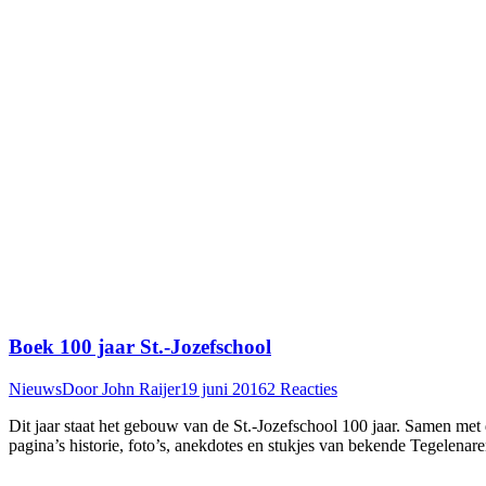
Boek 100 jaar St.-Jozefschool
Nieuws
Door
John Raijer
19 juni 2016
2 Reacties
Dit jaar staat het gebouw van de St.-Jozefschool 100 jaar. Samen me
pagina’s historie, foto’s, anekdotes en stukjes van bekende Tegele