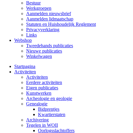
Bestuur
Werkgroepen
Aanmelden nieuwsbrief
Aanmelden lidmaatschap
Statuten en Huishoudelijk Reglement
Privacyverklaring
Links
Webshop
Tweedehands publicaties
Nieuwe publicaties
Winkelwagen
Startpagina
Activiteiten
Activiteiten
Eerdere activiteiten
Eigen publicaties
Kunstwerken
Archeologie en geologie
Genealogie
Bidprentjes
Kwartierstaten
Archivering
Tegelen in WOII
Oorlogsslachtoffers