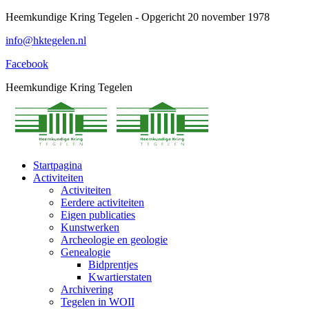
Spring
Heemkundige Kring Tegelen - Opgericht 20 november 1978
naar
info@hktegelen.nl
content
Facebook
Heemkundige Kring Tegelen
Startpagina
Activiteiten
Activiteiten
Eerdere activiteiten
Eigen publicaties
Kunstwerken
Archeologie en geologie
Genealogie
Bidprentjes
Kwartierstaten
Archivering
Tegelen in WOII