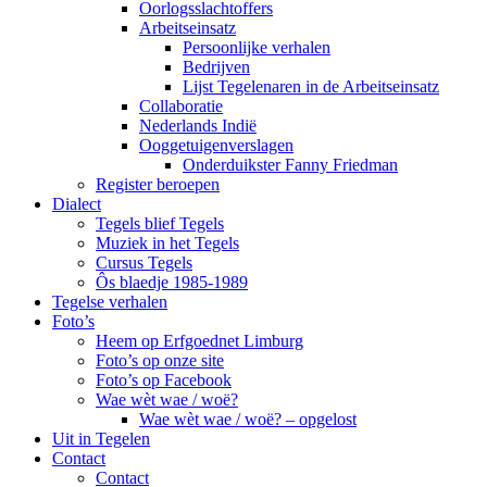
Oorlogsslachtoffers
Arbeitseinsatz
Persoonlijke verhalen
Bedrijven
Lijst Tegelenaren in de Arbeitseinsatz
Collaboratie
Nederlands Indië
Ooggetuigenverslagen
Onderduikster Fanny Friedman
Register beroepen
Dialect
Tegels blief Tegels
Muziek in het Tegels
Cursus Tegels
Ôs blaedje 1985-1989
Tegelse verhalen
Foto’s
Heem op Erfgoednet Limburg
Foto’s op onze site
Foto’s op Facebook
Wae wèt wae / woë?
Wae wèt wae / woë? – opgelost
Uit in Tegelen
Contact
Contact