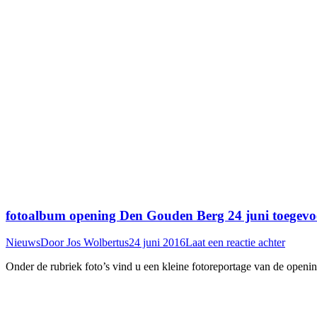
fotoalbum opening Den Gouden Berg 24 juni toegev
Nieuws
Door
Jos Wolbertus
24 juni 2016
Laat een reactie achter
Onder de rubriek foto’s vind u een kleine fotoreportage van de open