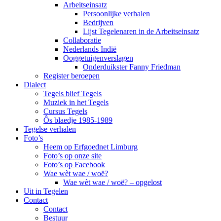
Arbeitseinsatz
Persoonlijke verhalen
Bedrijven
Lijst Tegelenaren in de Arbeitseinsatz
Collaboratie
Nederlands Indië
Ooggetuigenverslagen
Onderduikster Fanny Friedman
Register beroepen
Dialect
Tegels blief Tegels
Muziek in het Tegels
Cursus Tegels
Ôs blaedje 1985-1989
Tegelse verhalen
Foto’s
Heem op Erfgoednet Limburg
Foto’s op onze site
Foto’s op Facebook
Wae wèt wae / woë?
Wae wèt wae / woë? – opgelost
Uit in Tegelen
Contact
Contact
Bestuur