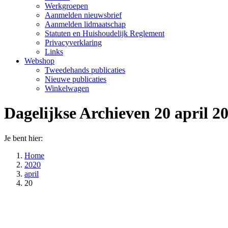
Werkgroepen
Aanmelden nieuwsbrief
Aanmelden lidmaatschap
Statuten en Huishoudelijk Reglement
Privacyverklaring
Links
Webshop
Tweedehands publicaties
Nieuwe publicaties
Winkelwagen
Dagelijkse Archieven
20 april 2
Je bent hier:
Home
2020
april
20