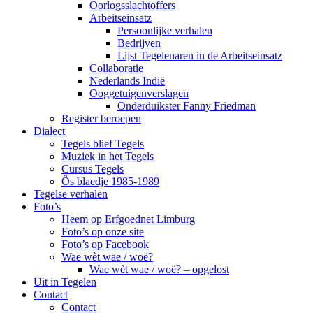
Oorlogsslachtoffers
Arbeitseinsatz
Persoonlijke verhalen
Bedrijven
Lijst Tegelenaren in de Arbeitseinsatz
Collaboratie
Nederlands Indië
Ooggetuigenverslagen
Onderduikster Fanny Friedman
Register beroepen
Dialect
Tegels blief Tegels
Muziek in het Tegels
Cursus Tegels
Ôs blaedje 1985-1989
Tegelse verhalen
Foto’s
Heem op Erfgoednet Limburg
Foto’s op onze site
Foto’s op Facebook
Wae wèt wae / woë?
Wae wèt wae / woë? – opgelost
Uit in Tegelen
Contact
Contact