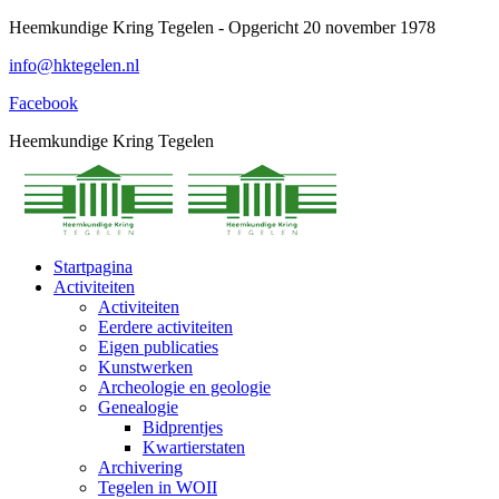
Spring
Heemkundige Kring Tegelen - Opgericht 20 november 1978
naar
info@hktegelen.nl
content
Facebook
Heemkundige Kring Tegelen
Startpagina
Activiteiten
Activiteiten
Eerdere activiteiten
Eigen publicaties
Kunstwerken
Archeologie en geologie
Genealogie
Bidprentjes
Kwartierstaten
Archivering
Tegelen in WOII