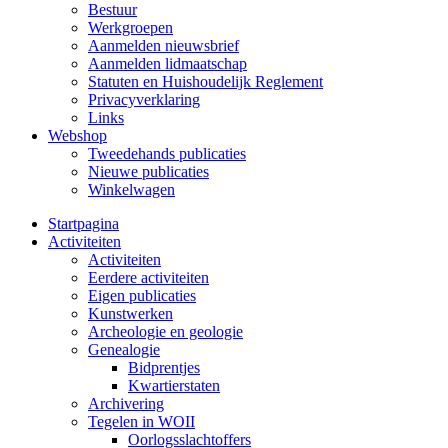
Bestuur
Werkgroepen
Aanmelden nieuwsbrief
Aanmelden lidmaatschap
Statuten en Huishoudelijk Reglement
Privacyverklaring
Links
Webshop
Tweedehands publicaties
Nieuwe publicaties
Winkelwagen
Startpagina
Activiteiten
Activiteiten
Eerdere activiteiten
Eigen publicaties
Kunstwerken
Archeologie en geologie
Genealogie
Bidprentjes
Kwartierstaten
Archivering
Tegelen in WOII
Oorlogsslachtoffers