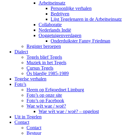
Arbeitseinsatz
Persoonlijke verhalen
Bedrijven
Lijst Tegelenaren in de Arbeitseinsatz
Collaboratie
Nederlands Indië
Ooggetuigenverslagen
Onderduikster Fanny Friedman
Register beroepen
Dialect
Tegels blief Tegels
Muziek in het Tegels
Cursus Tegels
Ôs blaedje 1985-1989
Tegelse verhalen
Foto’s
Heem op Erfgoednet Limburg
Foto’s op onze site
Foto’s op Facebook
Wae wèt wae / woë?
Wae wèt wae / woë? – opgelost
Uit in Tegelen
Contact
Contact
Bestuur