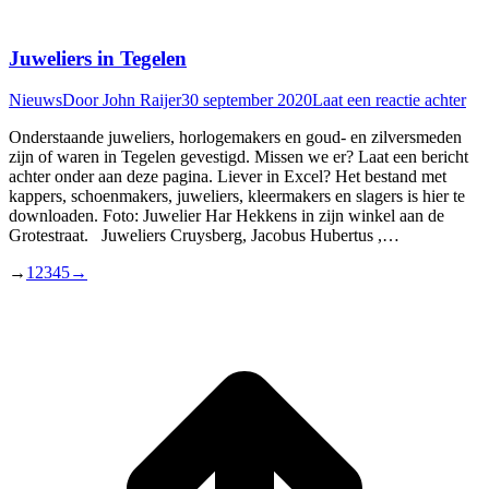
Juweliers in Tegelen
Nieuws
Door
John Raijer
30 september 2020
Laat een reactie achter
Onderstaande juweliers, horlogemakers en goud- en zilversmeden
zijn of waren in Tegelen gevestigd. Missen we er? Laat een bericht
achter onder aan deze pagina. Liever in Excel? Het bestand met
kappers, schoenmakers, juweliers, kleermakers en slagers is hier te
downloaden. Foto: Juwelier Har Hekkens in zijn winkel aan de
Grotestraat. Juweliers Cruysberg, Jacobus Hubertus ,…
→
1
2
3
4
5
→
T
n
b