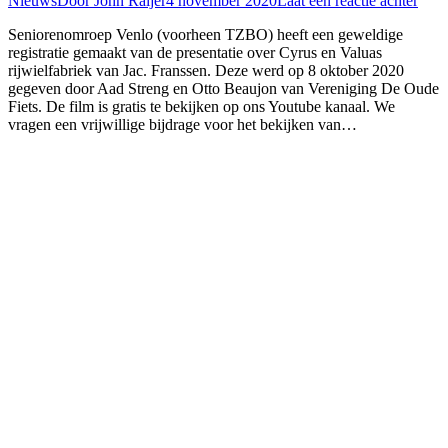
Nieuws
Door
John Raijer
4 november 2020
Laat een reactie achter
Seniorenomroep Venlo (voorheen TZBO) heeft een geweldige
registratie gemaakt van de presentatie over Cyrus en Valuas
rijwielfabriek van Jac. Franssen. Deze werd op 8 oktober 2020
gegeven door Aad Streng en Otto Beaujon van Vereniging De Oude
Fiets. De film is gratis te bekijken op ons Youtube kanaal. We
vragen een vrijwillige bijdrage voor het bekijken van…