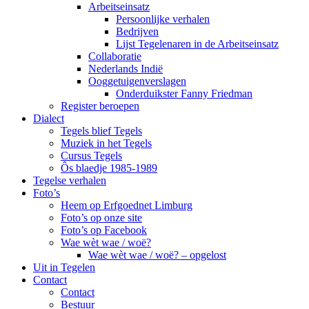
Arbeitseinsatz
Persoonlijke verhalen
Bedrijven
Lijst Tegelenaren in de Arbeitseinsatz
Collaboratie
Nederlands Indië
Ooggetuigenverslagen
Onderduikster Fanny Friedman
Register beroepen
Dialect
Tegels blief Tegels
Muziek in het Tegels
Cursus Tegels
Ôs blaedje 1985-1989
Tegelse verhalen
Foto’s
Heem op Erfgoednet Limburg
Foto’s op onze site
Foto’s op Facebook
Wae wèt wae / woë?
Wae wèt wae / woë? – opgelost
Uit in Tegelen
Contact
Contact
Bestuur