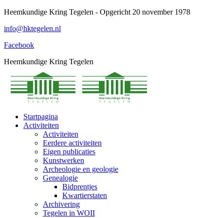
Spring
Heemkundige Kring Tegelen - Opgericht 20 november 1978
naar
info@hktegelen.nl
content
Facebook
Heemkundige Kring Tegelen
Startpagina
Activiteiten
Activiteiten
Eerdere activiteiten
Eigen publicaties
Kunstwerken
Archeologie en geologie
Genealogie
Bidprentjes
Kwartierstaten
Archivering
Tegelen in WOII