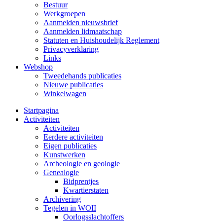
Bestuur
Werkgroepen
Aanmelden nieuwsbrief
Aanmelden lidmaatschap
Statuten en Huishoudelijk Reglement
Privacyverklaring
Links
Webshop
Tweedehands publicaties
Nieuwe publicaties
Winkelwagen
Startpagina
Activiteiten
Activiteiten
Eerdere activiteiten
Eigen publicaties
Kunstwerken
Archeologie en geologie
Genealogie
Bidprentjes
Kwartierstaten
Archivering
Tegelen in WOII
Oorlogsslachtoffers