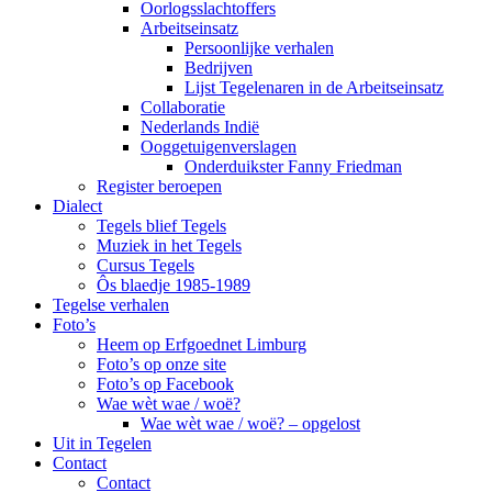
Oorlogsslachtoffers
Arbeitseinsatz
Persoonlijke verhalen
Bedrijven
Lijst Tegelenaren in de Arbeitseinsatz
Collaboratie
Nederlands Indië
Ooggetuigenverslagen
Onderduikster Fanny Friedman
Register beroepen
Dialect
Tegels blief Tegels
Muziek in het Tegels
Cursus Tegels
Ôs blaedje 1985-1989
Tegelse verhalen
Foto’s
Heem op Erfgoednet Limburg
Foto’s op onze site
Foto’s op Facebook
Wae wèt wae / woë?
Wae wèt wae / woë? – opgelost
Uit in Tegelen
Contact
Contact