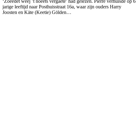
‘Zoeëdet weej ’t noeëts vergaete’ had gelezen. Pierre verhuisde op 6
jarige leeftijd naar Posthuisstraat 16a, waar zijn ouders Harry
Joosten en Käte (Keetie) Gölden…