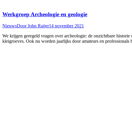
Werkgroep Archeologie en geologie
Nieuws
Door
John Raijer
14 november 2021
We krijgen geregeld vragen over archeologie: de onzichtbare historie
kleigroeves. Ook nu worden jaarlijks door amateurs en professional