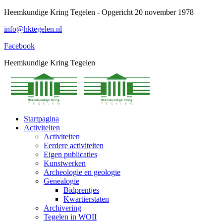
Spring
Heemkundige Kring Tegelen - Opgericht 20 november 1978
naar
info@hktegelen.nl
content
Facebook
Heemkundige Kring Tegelen
Startpagina
Activiteiten
Activiteiten
Eerdere activiteiten
Eigen publicaties
Kunstwerken
Archeologie en geologie
Genealogie
Bidprentjes
Kwartierstaten
Archivering
Tegelen in WOII