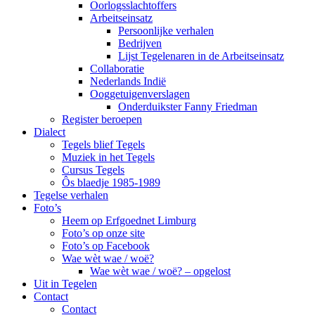
Oorlogsslachtoffers
Arbeitseinsatz
Persoonlijke verhalen
Bedrijven
Lijst Tegelenaren in de Arbeitseinsatz
Collaboratie
Nederlands Indië
Ooggetuigenverslagen
Onderduikster Fanny Friedman
Register beroepen
Dialect
Tegels blief Tegels
Muziek in het Tegels
Cursus Tegels
Ôs blaedje 1985-1989
Tegelse verhalen
Foto’s
Heem op Erfgoednet Limburg
Foto’s op onze site
Foto’s op Facebook
Wae wèt wae / woë?
Wae wèt wae / woë? – opgelost
Uit in Tegelen
Contact
Contact