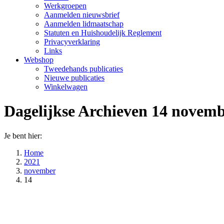
Werkgroepen
Aanmelden nieuwsbrief
Aanmelden lidmaatschap
Statuten en Huishoudelijk Reglement
Privacyverklaring
Links
Webshop
Tweedehands publicaties
Nieuwe publicaties
Winkelwagen
Dagelijkse Archieven
14 novemb
Je bent hier:
Home
2021
november
14