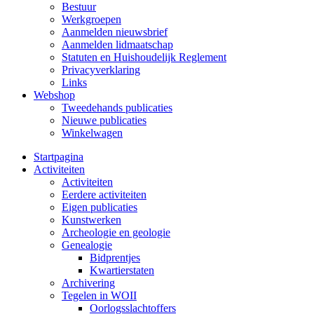
Bestuur
Werkgroepen
Aanmelden nieuwsbrief
Aanmelden lidmaatschap
Statuten en Huishoudelijk Reglement
Privacyverklaring
Links
Webshop
Tweedehands publicaties
Nieuwe publicaties
Winkelwagen
Startpagina
Activiteiten
Activiteiten
Eerdere activiteiten
Eigen publicaties
Kunstwerken
Archeologie en geologie
Genealogie
Bidprentjes
Kwartierstaten
Archivering
Tegelen in WOII
Oorlogsslachtoffers