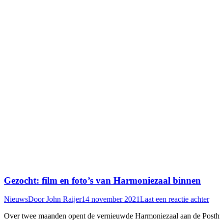
Gezocht: film en foto’s van Harmoniezaal binnen
Nieuws
Door
John Raijer
14 november 2021
Laat een reactie achter
Over twee maanden opent de vernieuwde Harmoniezaal aan de Posthu