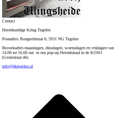
Contact
Heemkundige Kring Tegelen
Postadres: Bongerdstraat 6, 5931 NG Tegelen
Bezoekadres maandagen, dinsdagen, woensdagen en vrijdagen van
14.00 tot 16.00 uur in ons pop-up Heemlokaal in de KOSO
(Grotestraat 46)
info@hktegelen.nl
T
n
b