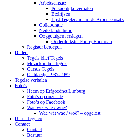
Arbeitseinsatz
Persoonlijke verhalen
Bedrijven
Lijst Tegelenaren in de Arbeitseinsatz
Collaboratie
Nederlands Indië
Ooggetuigenverslagen
Onderduikster Fanny Friedman
Register beroepen
Dialect
Tegels blief Tegels
Muziek in het Tegels
Cursus Tegels
Ôs blaedje 1985-1989
Tegelse verhalen
Foto’s
Heem op Erfgoednet Limburg
Foto’s op onze site
Foto’s op Facebook
Wae wèt wae / woë?
Wae wèt wae / woë? – opgelost
Uit in Tegelen
Contact
Contact
Bestuur