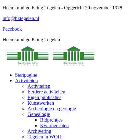
Spring
Heemkundige Kring Tegelen - Opgericht 20 november 1978
naar
info@hktegelen.nl
content
Facebook
Heemkundige Kring Tegelen
Startpagina
Activiteiten
Activiteiten
Eerdere activiteiten
Eigen publicaties
Kunstwerken
Archeologie en geologie
Genealogie
Bidprentjes
Kwartierstaten
Archivering
Tegelen in WOII