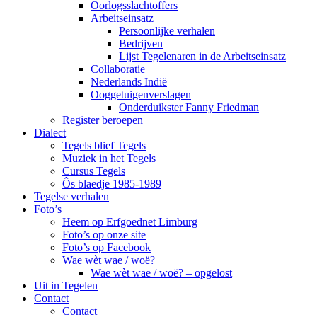
Oorlogsslachtoffers
Arbeitseinsatz
Persoonlijke verhalen
Bedrijven
Lijst Tegelenaren in de Arbeitseinsatz
Collaboratie
Nederlands Indië
Ooggetuigenverslagen
Onderduikster Fanny Friedman
Register beroepen
Dialect
Tegels blief Tegels
Muziek in het Tegels
Cursus Tegels
Ôs blaedje 1985-1989
Tegelse verhalen
Foto’s
Heem op Erfgoednet Limburg
Foto’s op onze site
Foto’s op Facebook
Wae wèt wae / woë?
Wae wèt wae / woë? – opgelost
Uit in Tegelen
Contact
Contact