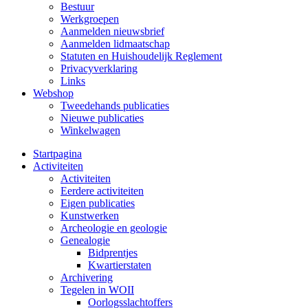
Bestuur
Werkgroepen
Aanmelden nieuwsbrief
Aanmelden lidmaatschap
Statuten en Huishoudelijk Reglement
Privacyverklaring
Links
Webshop
Tweedehands publicaties
Nieuwe publicaties
Winkelwagen
Startpagina
Activiteiten
Activiteiten
Eerdere activiteiten
Eigen publicaties
Kunstwerken
Archeologie en geologie
Genealogie
Bidprentjes
Kwartierstaten
Archivering
Tegelen in WOII
Oorlogsslachtoffers