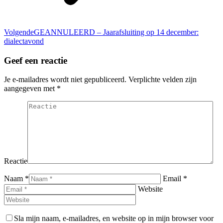
Volgend
Volgende
GEANNULEERD – Jaarafsluiting op 14 december:
bericht
dialectavond
Geef een reactie
Je e-mailadres wordt niet gepubliceerd. Verplichte velden zijn
aangegeven met
*
Reactie
Naam *
Email *
Website
Sla mijn naam, e-mailadres, en website op in mijn browser voor