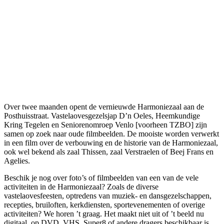
Over twee maanden opent de vernieuwde Harmoniezaal aan de
Posthuisstraat. Vastelaovesgezelsjap D’n Oeles, Heemkundige
Kring Tegelen en Seniorenomroep Venlo [voorheen TZBO] zijn
samen op zoek naar oude filmbeelden. De mooiste worden verwerkt
in een film over de verbouwing en de historie van de Harmoniezaal,
ook wel bekend als zaal Thissen, zaal Verstraelen of Beej Frans en
Agelies.
Beschik je nog over foto’s of filmbeelden van een van de vele
activiteiten in de Harmoniezaal? Zoals de diverse
vastelaovesfeesten, optredens van muziek- en dansgezelschappen,
recepties, bruiloften, kerkdiensten, sportevenementen of overige
activiteiten? We horen ’t graag. Het maakt niet uit of ’t beeld nu
digitaal, op DVD, VHS, Super8 of andere dragers beschikbaar is.