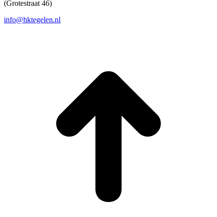
(Grotestraat 46)
info@hktegelen.nl
T
n
b