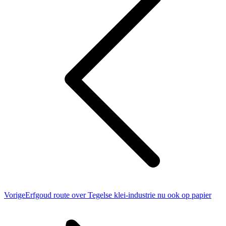
Vorig
Vorige
Erfgoud route over Tegelse klei-industrie nu ook op papier
bericht