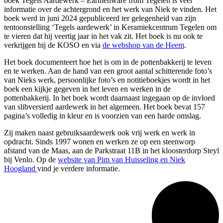
boek Tegels Aardewerk – Earthenware from Tegelen is veel
informatie over de achtergrond en het werk van Niek te vinden. Het
boek werd in juni 2024 gepubliceerd ter gelegenheid van zijn
tentoonstelling ‘Tegels aardewerk’ in Keramiekcentrum Tegelen om
te vieren dat hij veertig jaar in het vak zit. Het boek is nu ook te
verkrijgen bij de KOSO en via
de webshop van de Heem
.
Het boek documenteert hoe het is om in de pottenbakkerij te leven
en te werken. Aan de hand van een groot aantal schitterende foto’s
van Nieks werk, persoonlijke foto’s en notitieboekjes wordt in het
boek een kijkje gegeven in het leven en werken in de
pottenbakkerij. In het boek wordt daarnaast ingegaan op de invloed
van slibversierd aardewerk in het algemeen. Het boek bevat 157
pagina’s volledig in kleur en is voorzien van een harde omslag.
Zij maken naast gebruiksaardewerk ook vrij werk en werk in
opdracht. Sinds 1997 wonen en werken ze op een steenworp
afstand van de Maas, aan de Parkstraat 11B in het kloosterdorp Steyl
bij Venlo. Op de
website van Pim van Huisseling en Niek
Hoogland
vind je verdere informatie.