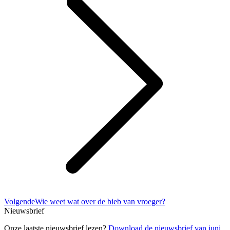
Volgend
Volgende
Wie weet wat over de bieb van vroeger?
bericht
Nieuwsbrief
Onze laatste nieuwsbrief lezen?
Download de nieuwsbrief van juni