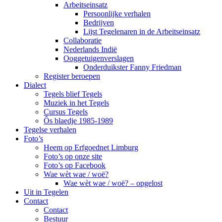
Arbeitseinsatz
Persoonlijke verhalen
Bedrijven
Lijst Tegelenaren in de Arbeitseinsatz
Collaboratie
Nederlands Indië
Ooggetuigenverslagen
Onderduikster Fanny Friedman
Register beroepen
Dialect
Tegels blief Tegels
Muziek in het Tegels
Cursus Tegels
Ôs blaedje 1985-1989
Tegelse verhalen
Foto’s
Heem op Erfgoednet Limburg
Foto’s op onze site
Foto’s op Facebook
Wae wèt wae / woë?
Wae wèt wae / woë? – opgelost
Uit in Tegelen
Contact
Contact
Bestuur