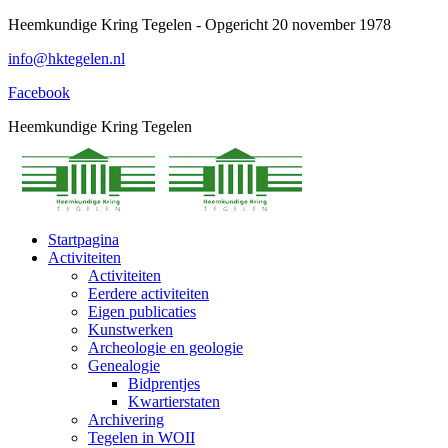
Spring
Heemkundige Kring Tegelen - Opgericht 20 november 1978
naar
info@hktegelen.nl
content
Facebook
Heemkundige Kring Tegelen
Startpagina
Activiteiten
Activiteiten
Eerdere activiteiten
Eigen publicaties
Kunstwerken
Archeologie en geologie
Genealogie
Bidprentjes
Kwartierstaten
Archivering
Tegelen in WOII