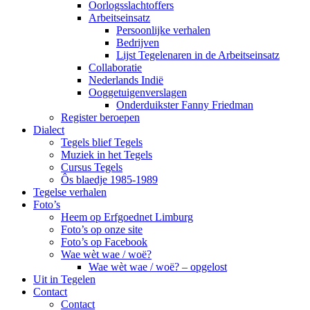
Oorlogsslachtoffers
Arbeitseinsatz
Persoonlijke verhalen
Bedrijven
Lijst Tegelenaren in de Arbeitseinsatz
Collaboratie
Nederlands Indië
Ooggetuigenverslagen
Onderduikster Fanny Friedman
Register beroepen
Dialect
Tegels blief Tegels
Muziek in het Tegels
Cursus Tegels
Ôs blaedje 1985-1989
Tegelse verhalen
Foto’s
Heem op Erfgoednet Limburg
Foto’s op onze site
Foto’s op Facebook
Wae wèt wae / woë?
Wae wèt wae / woë? – opgelost
Uit in Tegelen
Contact
Contact