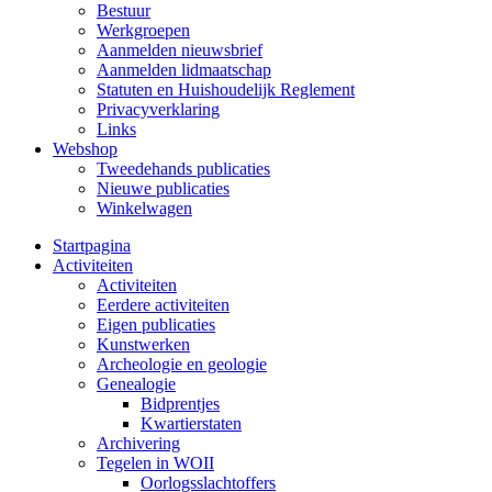
Bestuur
Werkgroepen
Aanmelden nieuwsbrief
Aanmelden lidmaatschap
Statuten en Huishoudelijk Reglement
Privacyverklaring
Links
Webshop
Tweedehands publicaties
Nieuwe publicaties
Winkelwagen
Startpagina
Activiteiten
Activiteiten
Eerdere activiteiten
Eigen publicaties
Kunstwerken
Archeologie en geologie
Genealogie
Bidprentjes
Kwartierstaten
Archivering
Tegelen in WOII
Oorlogsslachtoffers