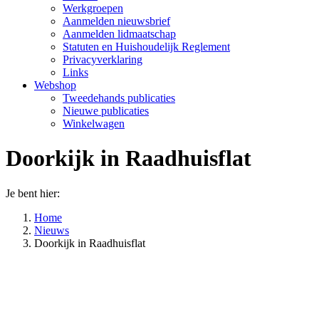
Werkgroepen
Aanmelden nieuwsbrief
Aanmelden lidmaatschap
Statuten en Huishoudelijk Reglement
Privacyverklaring
Links
Webshop
Tweedehands publicaties
Nieuwe publicaties
Winkelwagen
Doorkijk in Raadhuisflat
Je bent hier:
Home
Nieuws
Doorkijk in Raadhuisflat