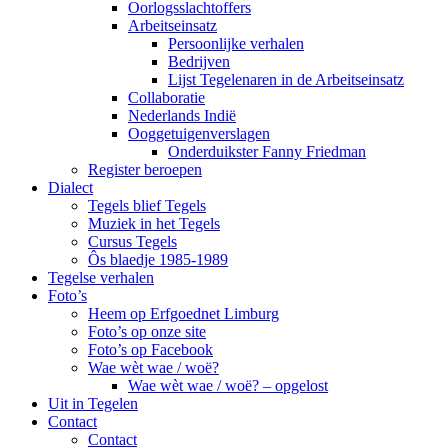
Oorlogsslachtoffers
Arbeitseinsatz
Persoonlijke verhalen
Bedrijven
Lijst Tegelenaren in de Arbeitseinsatz
Collaboratie
Nederlands Indië
Ooggetuigenverslagen
Onderduikster Fanny Friedman
Register beroepen
Dialect
Tegels blief Tegels
Muziek in het Tegels
Cursus Tegels
Ôs blaedje 1985-1989
Tegelse verhalen
Foto’s
Heem op Erfgoednet Limburg
Foto’s op onze site
Foto’s op Facebook
Wae wèt wae / woë?
Wae wèt wae / woë? – opgelost
Uit in Tegelen
Contact
Contact