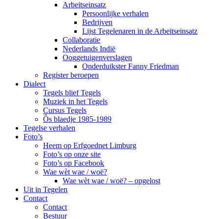
Arbeitseinsatz
Persoonlijke verhalen
Bedrijven
Lijst Tegelenaren in de Arbeitseinsatz
Collaboratie
Nederlands Indië
Ooggetuigenverslagen
Onderduikster Fanny Friedman
Register beroepen
Dialect
Tegels blief Tegels
Muziek in het Tegels
Cursus Tegels
Ôs blaedje 1985-1989
Tegelse verhalen
Foto’s
Heem op Erfgoednet Limburg
Foto’s op onze site
Foto’s op Facebook
Wae wèt wae / woë?
Wae wèt wae / woë? – opgelost
Uit in Tegelen
Contact
Contact
Bestuur