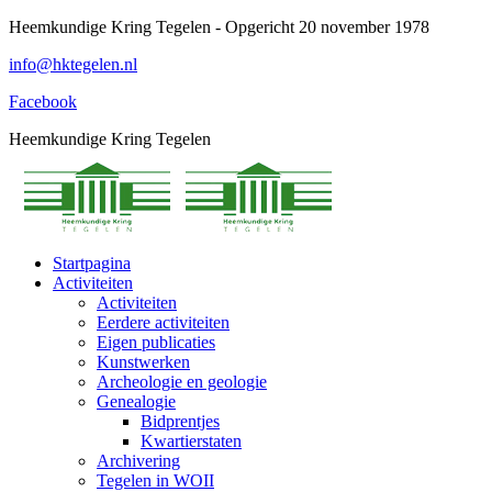
Spring
Heemkundige Kring Tegelen - Opgericht 20 november 1978
naar
info@hktegelen.nl
content
Facebook
Heemkundige Kring Tegelen
Startpagina
Activiteiten
Activiteiten
Eerdere activiteiten
Eigen publicaties
Kunstwerken
Archeologie en geologie
Genealogie
Bidprentjes
Kwartierstaten
Archivering
Tegelen in WOII