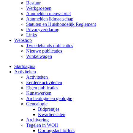
Bestuur
Werkgroepen
Aanmelden nieuwsbrief
Aanmelden lidmaatschap
Statuten en Huishoudelijk Reglement
Privacyverklaring
Links
Webshop
Tweedehands publicaties
Nieuwe publicaties
Winkelwagen
Startpagina
Activiteiten
Activiteiten
Eerdere activiteiten
Eigen publicaties
Kunstwerken
Archeologie en geologie
Genealogie
Bidprentjes
Kwartierstaten
Archivering
Tegelen in WOII
Oorlogsslachtoffers