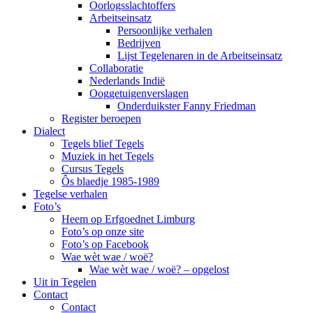
Oorlogsslachtoffers
Arbeitseinsatz
Persoonlijke verhalen
Bedrijven
Lijst Tegelenaren in de Arbeitseinsatz
Collaboratie
Nederlands Indië
Ooggetuigenverslagen
Onderduikster Fanny Friedman
Register beroepen
Dialect
Tegels blief Tegels
Muziek in het Tegels
Cursus Tegels
Ôs blaedje 1985-1989
Tegelse verhalen
Foto’s
Heem op Erfgoednet Limburg
Foto’s op onze site
Foto’s op Facebook
Wae wèt wae / woë?
Wae wèt wae / woë? – opgelost
Uit in Tegelen
Contact
Contact