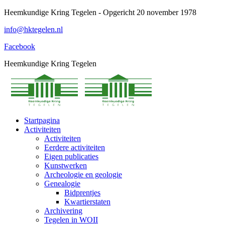
Spring
Heemkundige Kring Tegelen - Opgericht 20 november 1978
naar
info@hktegelen.nl
content
Facebook
Heemkundige Kring Tegelen
Startpagina
Activiteiten
Activiteiten
Eerdere activiteiten
Eigen publicaties
Kunstwerken
Archeologie en geologie
Genealogie
Bidprentjes
Kwartierstaten
Archivering
Tegelen in WOII