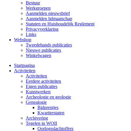
Bestuur
Werkgroepen
Aanmelden nieuwsbrief
Aanmelden lidmaatschap
Statuten en Huishoudelijk Reglement
Privacyverklaring
Links
Webshop
Tweedehands publicaties
Nieuwe publicaties
Winkelwagen
Startpagina
Activiteiten
Activiteiten
Eerdere activiteiten
Eigen publicaties
Kunstwerken
Archeologie en geologie
Genealogie
Bidprentjes
Kwartierstaten
Archivering
Tegelen in WOII
Oorlogsslachtoffers