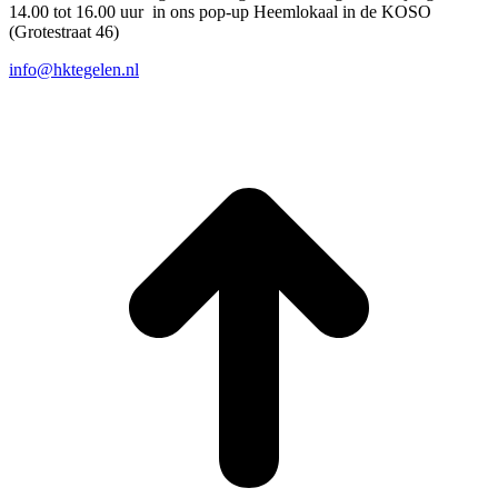
14.00 tot 16.00 uur in ons pop-up Heemlokaal in de KOSO
(Grotestraat 46)
info@hktegelen.nl
T
n
b