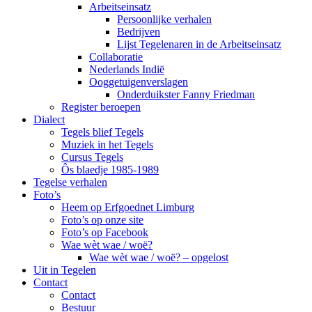
Arbeitseinsatz
Persoonlijke verhalen
Bedrijven
Lijst Tegelenaren in de Arbeitseinsatz
Collaboratie
Nederlands Indië
Ooggetuigenverslagen
Onderduikster Fanny Friedman
Register beroepen
Dialect
Tegels blief Tegels
Muziek in het Tegels
Cursus Tegels
Ôs blaedje 1985-1989
Tegelse verhalen
Foto’s
Heem op Erfgoednet Limburg
Foto’s op onze site
Foto’s op Facebook
Wae wèt wae / woë?
Wae wèt wae / woë? – opgelost
Uit in Tegelen
Contact
Contact
Bestuur