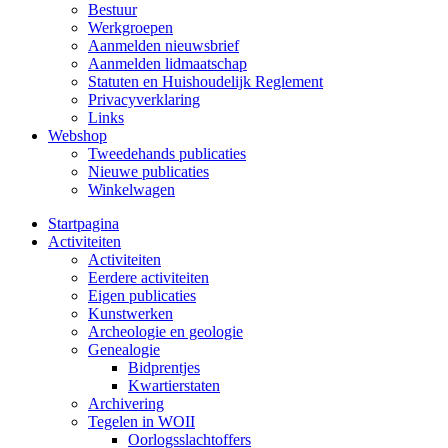
Bestuur
Werkgroepen
Aanmelden nieuwsbrief
Aanmelden lidmaatschap
Statuten en Huishoudelijk Reglement
Privacyverklaring
Links
Webshop
Tweedehands publicaties
Nieuwe publicaties
Winkelwagen
Startpagina
Activiteiten
Activiteiten
Eerdere activiteiten
Eigen publicaties
Kunstwerken
Archeologie en geologie
Genealogie
Bidprentjes
Kwartierstaten
Archivering
Tegelen in WOII
Oorlogsslachtoffers