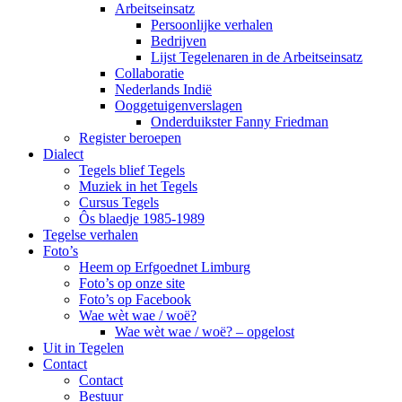
Arbeitseinsatz
Persoonlijke verhalen
Bedrijven
Lijst Tegelenaren in de Arbeitseinsatz
Collaboratie
Nederlands Indië
Ooggetuigenverslagen
Onderduikster Fanny Friedman
Register beroepen
Dialect
Tegels blief Tegels
Muziek in het Tegels
Cursus Tegels
Ôs blaedje 1985-1989
Tegelse verhalen
Foto’s
Heem op Erfgoednet Limburg
Foto’s op onze site
Foto’s op Facebook
Wae wèt wae / woë?
Wae wèt wae / woë? – opgelost
Uit in Tegelen
Contact
Contact
Bestuur