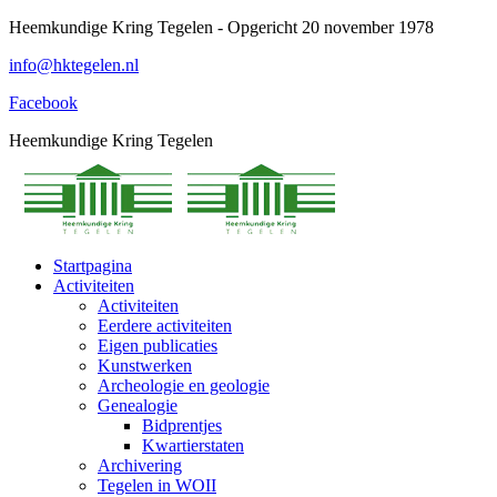
Spring
Heemkundige Kring Tegelen - Opgericht 20 november 1978
naar
info@hktegelen.nl
content
Facebook
Heemkundige Kring Tegelen
Startpagina
Activiteiten
Activiteiten
Eerdere activiteiten
Eigen publicaties
Kunstwerken
Archeologie en geologie
Genealogie
Bidprentjes
Kwartierstaten
Archivering
Tegelen in WOII