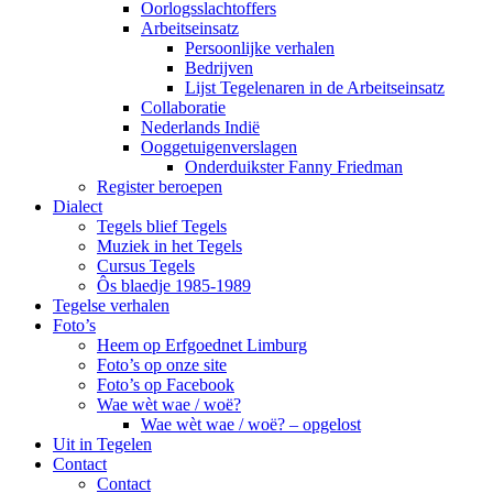
Oorlogsslachtoffers
Arbeitseinsatz
Persoonlijke verhalen
Bedrijven
Lijst Tegelenaren in de Arbeitseinsatz
Collaboratie
Nederlands Indië
Ooggetuigenverslagen
Onderduikster Fanny Friedman
Register beroepen
Dialect
Tegels blief Tegels
Muziek in het Tegels
Cursus Tegels
Ôs blaedje 1985-1989
Tegelse verhalen
Foto’s
Heem op Erfgoednet Limburg
Foto’s op onze site
Foto’s op Facebook
Wae wèt wae / woë?
Wae wèt wae / woë? – opgelost
Uit in Tegelen
Contact
Contact