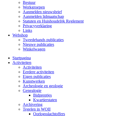
Bestuur
Werkgroepen
Aanmelden nieuwsbrief
Aanmelden lidmaatschap
Statuten en Huishoudelijk Reglement
Privacyverklaring
Links
Webshop
Tweedehands publicaties
Nieuwe publicaties
Winkelwagen
Startpagina
Activiteiten
Activiteiten
Eerdere activiteiten
Eigen publicaties
Kunstwerken
Archeologie en geologie
Genealogie
Bidprentjes
Kwartierstaten
Archivering
Tegelen in WOII
Oorlogsslachtoffers