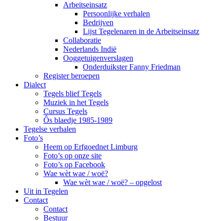
Arbeitseinsatz
Persoonlijke verhalen
Bedrijven
Lijst Tegelenaren in de Arbeitseinsatz
Collaboratie
Nederlands Indië
Ooggetuigenverslagen
Onderduikster Fanny Friedman
Register beroepen
Dialect
Tegels blief Tegels
Muziek in het Tegels
Cursus Tegels
Ôs blaedje 1985-1989
Tegelse verhalen
Foto’s
Heem op Erfgoednet Limburg
Foto’s op onze site
Foto’s op Facebook
Wae wèt wae / woë?
Wae wèt wae / woë? – opgelost
Uit in Tegelen
Contact
Contact
Bestuur