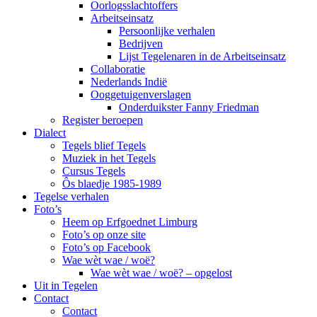
Oorlogsslachtoffers
Arbeitseinsatz
Persoonlijke verhalen
Bedrijven
Lijst Tegelenaren in de Arbeitseinsatz
Collaboratie
Nederlands Indië
Ooggetuigenverslagen
Onderduikster Fanny Friedman
Register beroepen
Dialect
Tegels blief Tegels
Muziek in het Tegels
Cursus Tegels
Ôs blaedje 1985-1989
Tegelse verhalen
Foto’s
Heem op Erfgoednet Limburg
Foto’s op onze site
Foto’s op Facebook
Wae wèt wae / woë?
Wae wèt wae / woë? – opgelost
Uit in Tegelen
Contact
Contact