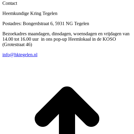
Contact
Heemkundige Kring Tegelen
Postadres: Bongerdstraat 6, 5931 NG Tegelen
Bezoekadres maandagen, dinsdagen, woensdagen en vrijdagen van
14.00 tot 16.00 uur in ons pop-up Heemlokaal in de KOSO
(Grotestraat 46)
info@hktegelen.nl
T
n
b