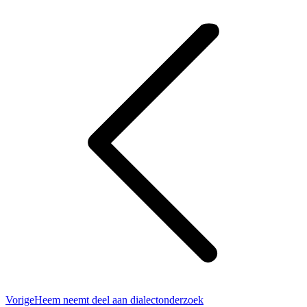
Bericht
Facebook
X
navigatie
Vorig
Vorige
Heem neemt deel aan dialectonderzoek