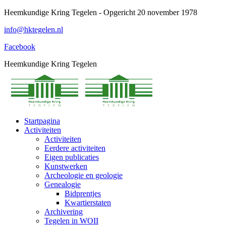
Spring
Heemkundige Kring Tegelen - Opgericht 20 november 1978
naar
info@hktegelen.nl
content
Facebook
Heemkundige Kring Tegelen
Startpagina
Activiteiten
Activiteiten
Eerdere activiteiten
Eigen publicaties
Kunstwerken
Archeologie en geologie
Genealogie
Bidprentjes
Kwartierstaten
Archivering
Tegelen in WOII