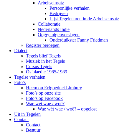
Arbeitseinsatz
Persoonlijke verhalen
Bedrijven
Lijst Tegelenaren in de Arbeitseinsatz
Collaboratie
Nederlands Indië
Ooggetuigenverslagen
Onderduikster Fanny Friedman
Register beroepen
Dialect
Tegels blief Tegels
Muziek in het Tegels
Cursus Tegels
Ôs blaedje 1985-1989
Tegelse verhalen
Foto’s
Heem op Erfgoednet Limburg
Foto’s op onze site
Foto’s op Facebook
Wae wèt wae / woë?
Wae wèt wae / woë? – opgelost
Uit in Tegelen
Contact
Contact
Bestuur