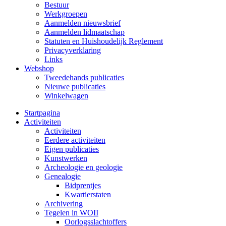
Bestuur
Werkgroepen
Aanmelden nieuwsbrief
Aanmelden lidmaatschap
Statuten en Huishoudelijk Reglement
Privacyverklaring
Links
Webshop
Tweedehands publicaties
Nieuwe publicaties
Winkelwagen
Startpagina
Activiteiten
Activiteiten
Eerdere activiteiten
Eigen publicaties
Kunstwerken
Archeologie en geologie
Genealogie
Bidprentjes
Kwartierstaten
Archivering
Tegelen in WOII
Oorlogsslachtoffers