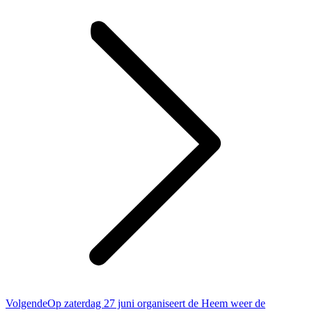
Volgend
Volgende
Op zaterdag 27 juni organiseert de Heem weer de