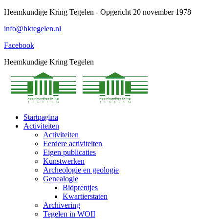
Spring
Heemkundige Kring Tegelen - Opgericht 20 november 1978
naar
info@hktegelen.nl
content
Facebook
Heemkundige Kring Tegelen
Startpagina
Activiteiten
Activiteiten
Eerdere activiteiten
Eigen publicaties
Kunstwerken
Archeologie en geologie
Genealogie
Bidprentjes
Kwartierstaten
Archivering
Tegelen in WOII