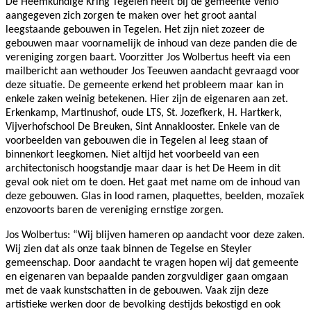
De Heemkundige Kring Tegelen heeft bij de gemeente Venlo
aangegeven zich zorgen te maken over het groot aantal
leegstaande gebouwen in Tegelen. Het zijn niet zozeer de
gebouwen maar voornamelijk de inhoud van deze panden die de
vereniging zorgen baart. Voorzitter Jos Wolbertus heeft via een
mailbericht aan wethouder Jos Teeuwen aandacht gevraagd voor
deze situatie. De gemeente erkend het probleem maar kan in
enkele zaken weinig betekenen. Hier zijn de eigenaren aan zet.
Erkenkamp, Martinushof, oude LTS, St. Jozefkerk, H. Hartkerk,
Vijverhofschool De Breuken, Sint Annaklooster. Enkele van de
voorbeelden van gebouwen die in Tegelen al leeg staan of
binnenkort leegkomen. Niet altijd het voorbeeld van een
architectonisch hoogstandje maar daar is het De Heem in dit
geval ook niet om te doen. Het gaat met name om de inhoud van
deze gebouwen. Glas in lood ramen, plaquettes, beelden, mozaïek
enzovoorts baren de vereniging ernstige zorgen.
Jos Wolbertus: “Wij blijven hameren op aandacht voor deze zaken.
Wij zien dat als onze taak binnen de Tegelse en Steyler
gemeenschap. Door aandacht te vragen hopen wij dat gemeente
en eigenaren van bepaalde panden zorgvuldiger gaan omgaan
met de vaak kunstschatten in de gebouwen. Vaak zijn deze
artistieke werken door de bevolking destijds bekostigd en ook