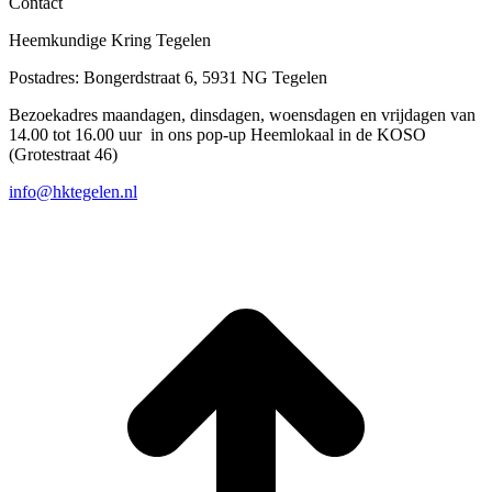
Contact
Heemkundige Kring Tegelen
Postadres: Bongerdstraat 6, 5931 NG Tegelen
Bezoekadres maandagen, dinsdagen, woensdagen en vrijdagen van
14.00 tot 16.00 uur in ons pop-up Heemlokaal in de KOSO
(Grotestraat 46)
info@hktegelen.nl
T
n
b