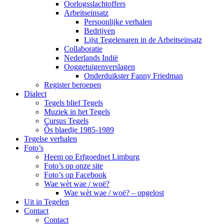
Oorlogsslachtoffers
Arbeitseinsatz
Persoonlijke verhalen
Bedrijven
Lijst Tegelenaren in de Arbeitseinsatz
Collaboratie
Nederlands Indië
Ooggetuigenverslagen
Onderduikster Fanny Friedman
Register beroepen
Dialect
Tegels blief Tegels
Muziek in het Tegels
Cursus Tegels
Ôs blaedje 1985-1989
Tegelse verhalen
Foto’s
Heem op Erfgoednet Limburg
Foto’s op onze site
Foto’s op Facebook
Wae wèt wae / woë?
Wae wèt wae / woë? – opgelost
Uit in Tegelen
Contact
Contact