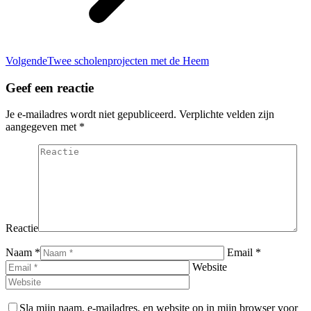
Volgend
Volgende
Twee scholenprojecten met de Heem
bericht
Geef een reactie
Je e-mailadres wordt niet gepubliceerd. Verplichte velden zijn
aangegeven met
*
Reactie
Naam *
Email *
Website
Sla mijn naam, e-mailadres, en website op in mijn browser voor