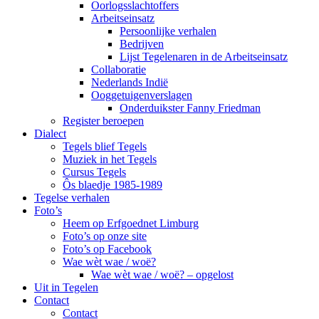
Oorlogsslachtoffers
Arbeitseinsatz
Persoonlijke verhalen
Bedrijven
Lijst Tegelenaren in de Arbeitseinsatz
Collaboratie
Nederlands Indië
Ooggetuigenverslagen
Onderduikster Fanny Friedman
Register beroepen
Dialect
Tegels blief Tegels
Muziek in het Tegels
Cursus Tegels
Ôs blaedje 1985-1989
Tegelse verhalen
Foto’s
Heem op Erfgoednet Limburg
Foto’s op onze site
Foto’s op Facebook
Wae wèt wae / woë?
Wae wèt wae / woë? – opgelost
Uit in Tegelen
Contact
Contact