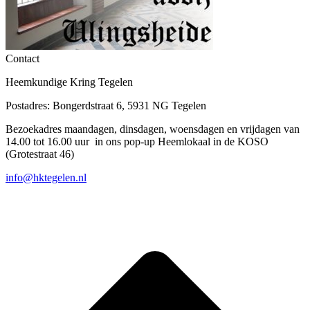
Contact
Heemkundige Kring Tegelen
Postadres: Bongerdstraat 6, 5931 NG Tegelen
Bezoekadres maandagen, dinsdagen, woensdagen en vrijdagen van
14.00 tot 16.00 uur in ons pop-up Heemlokaal in de KOSO
(Grotestraat 46)
info@hktegelen.nl
T
n
b