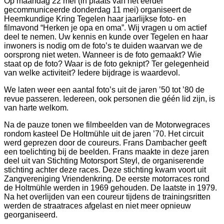
Op maandag 22 mei (in plaats van het eerder
gecommuniceerde donderdag 11 mei) o
rganiseert de
Heemkundige Kring Tegelen haar jaarlijkse foto- en
filmavond “Herken je opa en oma”.
Wij vragen u om actief
deel te nemen. Uw kennis en kunde over Tegelen en haar
inwoners is nodig om de foto’s te duiden waarvan we de
oorsprong niet weten. Wanneer is de foto gemaakt? Wie
staat op de foto? Waar is de foto geknipt? Ter gelegenheid
van welke activiteit? Iedere bijdrage is waardevol.
We laten weer een aantal foto’s uit de jaren ’50 tot ’80 de
revue passeren.
Iedereen, ook personen die géén lid zijn, is
van harte welkom.
Na de pauze tonen we filmbeelden van de Motorwegraces
rondom kasteel De Holtmühle uit de jaren ’70. Het circuit
werd geprezen door de coureurs. Frans Dambacher geeft
een toelichting bij de beelden. Frans maakte in deze jaren
deel uit van Stichting Motorsport Steyl, de organiserende
stichting achter deze races. Deze stichting kwam voort uit
Zangvereniging Vriendenkring. De eerste motorraces rond
de Holtmühle werden in 1969 gehouden. De laatste in 1979.
Na het overlijden van een coureur tijdens de trainingsritten
werden de straatraces afgelast en niet meer opnieuw
georganiseerd.