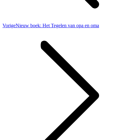
Vorig
Vorige
Nieuw boek: Het Tegelen van opa en oma
bericht