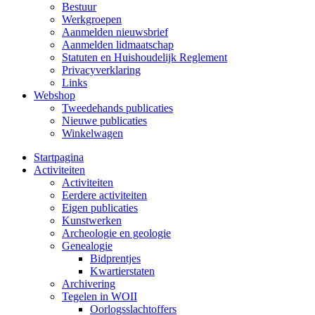
Bestuur
Werkgroepen
Aanmelden nieuwsbrief
Aanmelden lidmaatschap
Statuten en Huishoudelijk Reglement
Privacyverklaring
Links
Webshop
Tweedehands publicaties
Nieuwe publicaties
Winkelwagen
Startpagina
Activiteiten
Activiteiten
Eerdere activiteiten
Eigen publicaties
Kunstwerken
Archeologie en geologie
Genealogie
Bidprentjes
Kwartierstaten
Archivering
Tegelen in WOII
Oorlogsslachtoffers