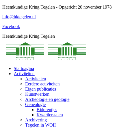
Spring
Heemkundige Kring Tegelen - Opgericht 20 november 1978
naar
info@hktegelen.nl
content
Facebook
Heemkundige Kring Tegelen
Startpagina
Activiteiten
Activiteiten
Eerdere activiteiten
Eigen publicaties
Kunstwerken
Archeologie en geologie
Genealogie
Bidprentjes
Kwartierstaten
Archivering
Tegelen in WOII