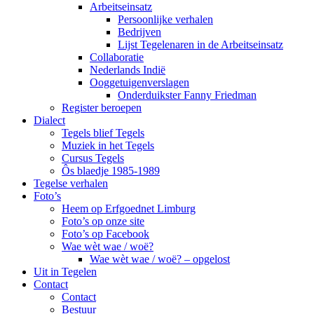
Arbeitseinsatz
Persoonlijke verhalen
Bedrijven
Lijst Tegelenaren in de Arbeitseinsatz
Collaboratie
Nederlands Indië
Ooggetuigenverslagen
Onderduikster Fanny Friedman
Register beroepen
Dialect
Tegels blief Tegels
Muziek in het Tegels
Cursus Tegels
Ôs blaedje 1985-1989
Tegelse verhalen
Foto’s
Heem op Erfgoednet Limburg
Foto’s op onze site
Foto’s op Facebook
Wae wèt wae / woë?
Wae wèt wae / woë? – opgelost
Uit in Tegelen
Contact
Contact
Bestuur