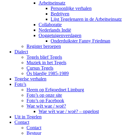
Arbeitseinsatz
Persoonlijke verhalen
Bedrijven
Lijst Tegelenaren in de Arbeitseinsatz
Collaboratie
Nederlands Indië
Ooggetuigenverslagen
Onderduikster Fanny Friedman
Register beroepen
Dialect
Tegels blief Tegels
Muziek in het Tegels
Cursus Tegels
Ôs blaedje 1985-1989
Tegelse verhalen
Foto’s
Heem op Erfgoednet Limburg
Foto’s op onze site
Foto’s op Facebook
Wae wèt wae / woë?
Wae wèt wae / woë? – opgelost
Uit in Tegelen
Contact
Contact
Bestuur