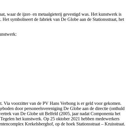
t, waar de ijzer- en metaalgieterij gevestigd was. Het kunstwerk is
et symboliseert de fabriek van De Globe aan de Stationsstraat, het
unstwerk:
t. Via voorzitter van de PV Hans Verbong is er geld voor gekomen.
eboden door personeelsvereniging De Globe aan de directie (onthuld
t vertrek van De Globe uit Belfeld (2005, jaar nadat Componenta het
g Tegelen het kunstwerk. Op 25 oktober 2021 hebben medewerkers
tencomplex Krekelsberghof, op de hoek Stationsstraat – Kruisstraat.