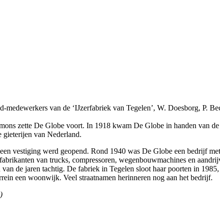
ud-medewerkers van de ‘IJzerfabriek van Tegelen’, W. Doesborg, P. Beck
 Simons zette De Globe voort. In 1918 kwam De Globe in handen van de 
te gieterijen van Nederland.
t een vestiging werd geopend. Rond 1940 was De Globe een bedrijf met
r fabrikanten van trucks, compressoren, wegenbouwmachines en aandri
 van de jaren tachtig. De fabriek in Tegelen sloot haar poorten in 198
errein een woonwijk. Veel straatnamen herinneren nog aan het bedrijf.
)