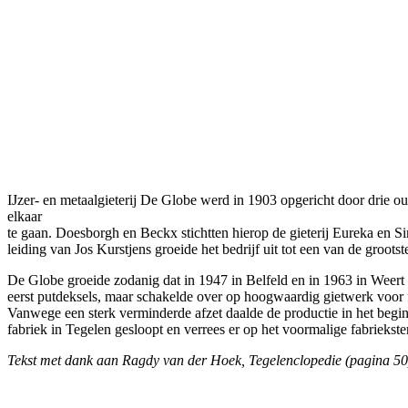
IJzer- en metaalgieterij De Globe werd in 1903 opgericht door drie o
elkaar
te gaan. Doesborgh en Beckx stichtten hierop de gieterij Eureka en
leiding van Jos Kurstjens groeide het bedrijf uit tot een van de groots
De Globe groeide zodanig dat in 1947 in Belfeld en in 1963 in Weer
eerst putdeksels, maar schakelde over op hoogwaardig gietwerk voo
Vanwege een sterk verminderde afzet daalde de productie in het begin
fabriek in Tegelen gesloopt en verrees er op het voormalige fabriekst
Tekst met dank aan Ragdy van der Hoek, Tegelenclopedie (pagina 50