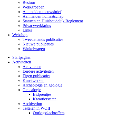
Bestuur
Werkgroepen
Aanmelden nieuwsbrief
Aanmelden lidmaatschap
Statuten en Huishoudelijk Reglement
Privacyverklaring
Links
Webshop
Tweedehands publicaties
Nieuwe publicaties
Winkelwagen
Startpagina
Activiteiten
Activiteiten
Eerdere activiteiten
Eigen publicaties
Kunstwerken
Archeologie en geologie
Genealogie
Bidprentjes
Kwartierstaten
Archivering
Tegelen in WOII
Oorlogsslachtoffers