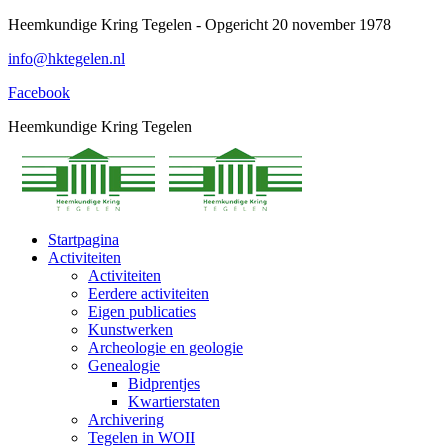
Spring
Heemkundige Kring Tegelen - Opgericht 20 november 1978
naar
info@hktegelen.nl
content
Facebook
Heemkundige Kring Tegelen
Startpagina
Activiteiten
Activiteiten
Eerdere activiteiten
Eigen publicaties
Kunstwerken
Archeologie en geologie
Genealogie
Bidprentjes
Kwartierstaten
Archivering
Tegelen in WOII