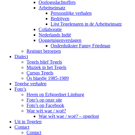
Oorlogsslachtoffers
Arbeitseinsatz
Persoonlijke verhalen
Bedrijven
Lijst Tegelenaren in de Arbeitseinsatz
Collaboratie
Nederlands Indië
Ooggetuigenverslagen
Onderduikster Fanny Friedman
Register beroepen
Dialect
Tegels blief Tegels
Muziek in het Tegels
Cursus Tegels
Ôs blaedje 1985-1989
Tegelse verhalen
Foto’s
Heem op Erfgoednet Limburg
Foto’s op onze site
Foto’s op Facebook
Wae wèt wae / woë?
Wae wèt wae / woë? – opgelost
Uit in Tegelen
Contact
Contact