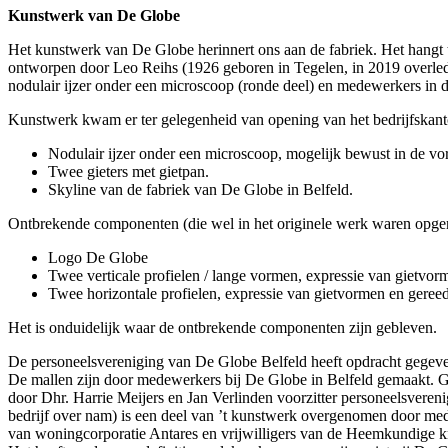
Kunstwerk van De Globe
Het kunstwerk van De Globe herinnert ons aan de fabriek. Het hangt te
ontworpen door Leo Reihs (1926 geboren in Tegelen, in 2019 overled
nodulair ijzer onder een microscoop (ronde deel) en medewerkers in de
Kunstwerk kwam er ter gelegenheid van opening van het bedrijfskant
Nodulair ijzer onder een microscoop, mogelijk bewust in de vo
Twee gieters met gietpan.
Skyline van de fabriek van De Globe in Belfeld.
Ontbrekende componenten (die wel in het originele werk waren opg
Logo De Globe
Twee verticale profielen / lange vormen, expressie van gietvo
Twee horizontale profielen, expressie van gietvormen en geree
Het is onduidelijk waar de ontbrekende componenten zijn gebleven.
De personeelsvereniging van De Globe Belfeld heeft opdracht gegeve
De mallen zijn door medewerkers bij De Globe in Belfeld gemaakt. G
door Dhr. Harrie Meijers en Jan Verlinden voorzitter personeelsvereni
bedrijf over nam) is een deel van ’t kunstwerk overgenomen door m
van woningcorporatie Antares en vrijwilligers van de Heemkundige kr