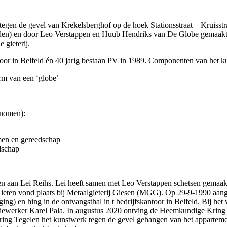
gen de gevel van Krekelsberghof op de hoek Stationsstraat – Kruisstraa
en) en door Leo Verstappen en Huub Hendriks van De Globe gemaakt. H
 gieterij.
oor in Belfeld én 40 jarig bestaan PV in 1989. Componenten van het k
rm van een ‘globe’
enomen):
rmen en gereedschap
dschap
n aan Lei Reihs. Lei heeft samen met Leo Verstappen schetsen gemaak
ieten vond plaats bij Metaalgieterij Giesen (MGG). Op 29-9-1990 aang
ging) en hing in de ontvangsthal in t bedrijfskantoor in Belfeld. Bij he
edewerker Karel Pala. In augustus 2020 ontving de Heemkundige Krin
ing Tegelen het kunstwerk tegen de gevel gehangen van het appartemen