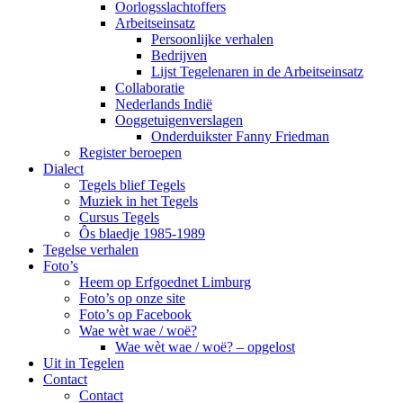
Oorlogsslachtoffers
Arbeitseinsatz
Persoonlijke verhalen
Bedrijven
Lijst Tegelenaren in de Arbeitseinsatz
Collaboratie
Nederlands Indië
Ooggetuigenverslagen
Onderduikster Fanny Friedman
Register beroepen
Dialect
Tegels blief Tegels
Muziek in het Tegels
Cursus Tegels
Ôs blaedje 1985-1989
Tegelse verhalen
Foto’s
Heem op Erfgoednet Limburg
Foto’s op onze site
Foto’s op Facebook
Wae wèt wae / woë?
Wae wèt wae / woë? – opgelost
Uit in Tegelen
Contact
Contact