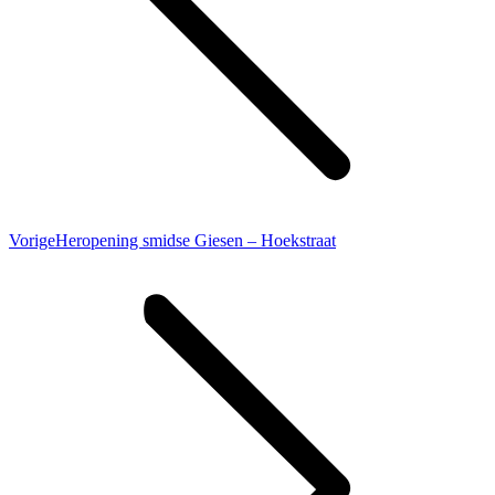
Vorig
Vorige
Heropening smidse Giesen – Hoekstraat
bericht