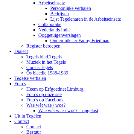
Arbeitseinsatz
Persoonlijke verhalen
Bedrijven
Lijst Tegelenaren in de Arbeitseinsatz
Collaboratie
Nederlands Indië
Ooggetuigenverslagen
Onderduikster Fanny Friedman
Register beroepen
Dialect
Tegels blief Tegels
Muziek in het Tegels
Cursus Tegels
Ôs blaedje 1985-1989
Tegelse verhalen
Foto’s
Heem op Erfgoednet Limburg
Foto’s op onze site
Foto’s op Facebook
Wae wèt wae / woë?
Wae wèt wae / woë? – opgelost
Uit in Tegelen
Contact
Contact
Bestuur