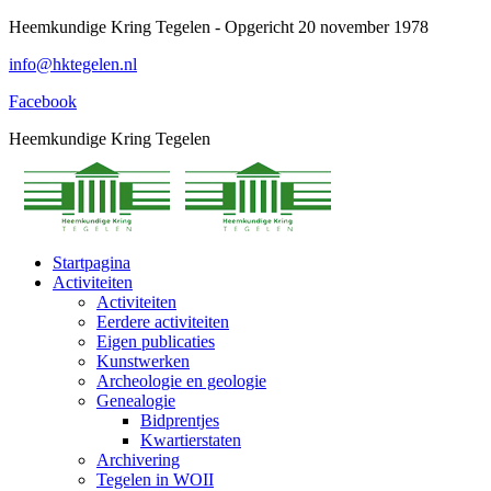
Spring
Heemkundige Kring Tegelen - Opgericht 20 november 1978
naar
info@hktegelen.nl
content
Facebook
Heemkundige Kring Tegelen
Startpagina
Activiteiten
Activiteiten
Eerdere activiteiten
Eigen publicaties
Kunstwerken
Archeologie en geologie
Genealogie
Bidprentjes
Kwartierstaten
Archivering
Tegelen in WOII