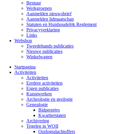
Bestuur
Werkgroepen
Aanmelden nieuwsbrief
Aanmelden lidmaatschap
Statuten en Huishoudelijk Reglement
Privacyverklaring
Links
Webshop
Tweedehands publicaties
Nieuwe publicaties
Winkelwagen
Startpagina
Activiteiten
Activiteiten
Eerdere activiteiten
Eigen publicaties
Kunstwerken
Archeologie en geologie
Genealogie
Bidprentjes
Kwartierstaten
Archivering
Tegelen in WOII
Oorlogsslachtoffers