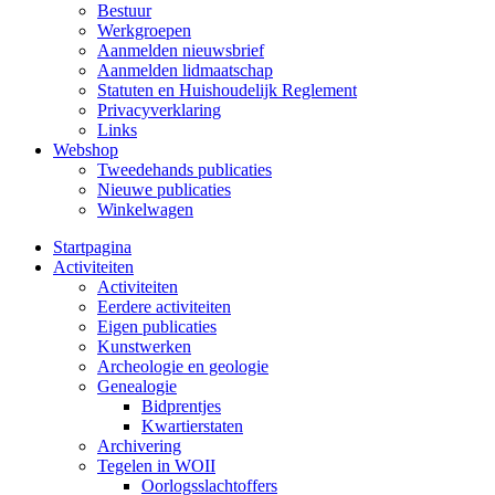
Bestuur
Werkgroepen
Aanmelden nieuwsbrief
Aanmelden lidmaatschap
Statuten en Huishoudelijk Reglement
Privacyverklaring
Links
Webshop
Tweedehands publicaties
Nieuwe publicaties
Winkelwagen
Startpagina
Activiteiten
Activiteiten
Eerdere activiteiten
Eigen publicaties
Kunstwerken
Archeologie en geologie
Genealogie
Bidprentjes
Kwartierstaten
Archivering
Tegelen in WOII
Oorlogsslachtoffers