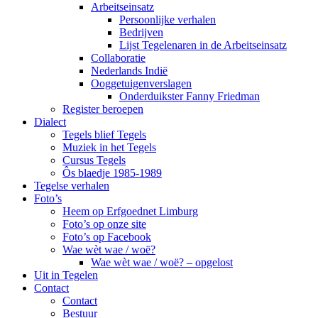
Arbeitseinsatz
Persoonlijke verhalen
Bedrijven
Lijst Tegelenaren in de Arbeitseinsatz
Collaboratie
Nederlands Indië
Ooggetuigenverslagen
Onderduikster Fanny Friedman
Register beroepen
Dialect
Tegels blief Tegels
Muziek in het Tegels
Cursus Tegels
Ôs blaedje 1985-1989
Tegelse verhalen
Foto’s
Heem op Erfgoednet Limburg
Foto’s op onze site
Foto’s op Facebook
Wae wèt wae / woë?
Wae wèt wae / woë? – opgelost
Uit in Tegelen
Contact
Contact
Bestuur