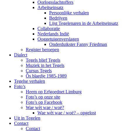
Oorlogsslachtoffers
Arbeitseinsatz
Persoonlijke verhalen
Bedrijven
Lijst Tegelenaren in de Arbeitseinsatz
Collaboratie
Nederlands Indië
Ooggetuigenverslagen
Onderduikster Fanny Friedman
Register beroepen
Dialect
Tegels blief Tegels
Muziek in het Tegels
Cursus Tegels
Ôs blaedje 1985-1989
Tegelse verhalen
Foto’s
Heem op Erfgoednet Limburg
Foto’s op onze site
Foto’s op Facebook
Wae wèt wae / woë?
Wae wèt wae / woë? – opgelost
Uit in Tegelen
Contact
Contact