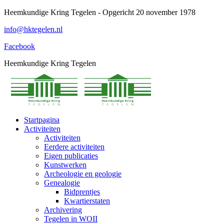
Spring
Heemkundige Kring Tegelen - Opgericht 20 november 1978
naar
info@hktegelen.nl
content
Facebook
Heemkundige Kring Tegelen
Startpagina
Activiteiten
Activiteiten
Eerdere activiteiten
Eigen publicaties
Kunstwerken
Archeologie en geologie
Genealogie
Bidprentjes
Kwartierstaten
Archivering
Tegelen in WOII