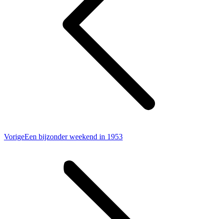
Vorig
Vorige
Een bijzonder weekend in 1953
bericht