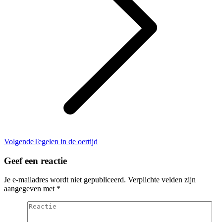
Volgend
Volgende
Tegelen in de oertijd
bericht
Geef een reactie
Je e-mailadres wordt niet gepubliceerd. Verplichte velden zijn
aangegeven met
*