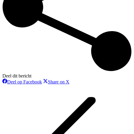
Deel dit bericht
Deel
Deel
Deel op Facebook
Share on X
op
op
Bericht
Facebook
X
navigatie