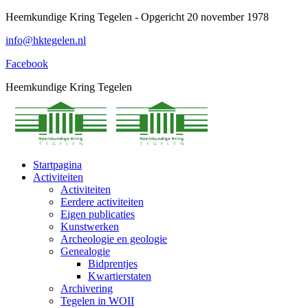
Spring
Heemkundige Kring Tegelen - Opgericht 20 november 1978
naar
info@hktegelen.nl
content
Facebook
Heemkundige Kring Tegelen
Startpagina
Activiteiten
Activiteiten
Eerdere activiteiten
Eigen publicaties
Kunstwerken
Archeologie en geologie
Genealogie
Bidprentjes
Kwartierstaten
Archivering
Tegelen in WOII