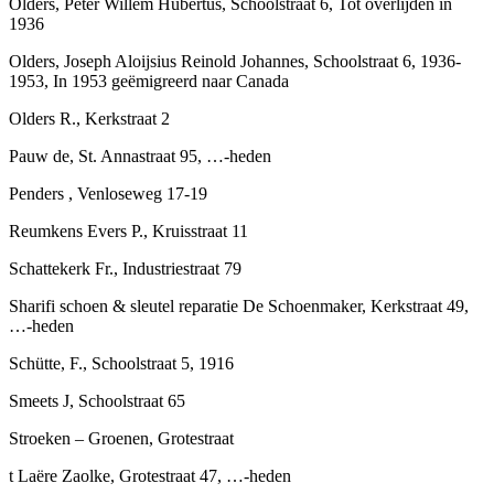
Olders, Peter Willem Hubertus, Schoolstraat 6, Tot overlijden in
1936
Olders, Joseph Aloijsius Reinold Johannes, Schoolstraat 6, 1936-
1953, In 1953 geëmigreerd naar Canada
Olders R., Kerkstraat 2
Pauw de, St. Annastraat 95, …-heden
Penders , Venloseweg 17-19
Reumkens Evers P., Kruisstraat 11
Schattekerk Fr., Industriestraat 79
Sharifi schoen & sleutel reparatie De Schoenmaker, Kerkstraat 49,
…-heden
Schütte, F., Schoolstraat 5, 1916
Smeets J, Schoolstraat 65
Stroeken – Groenen, Grotestraat
t Laëre Zaolke, Grotestraat 47, …-heden