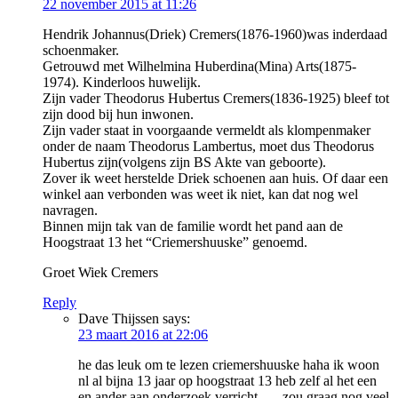
22 november 2015 at 11:26
Hendrik Johannus(Driek) Cremers(1876-1960)was inderdaad
schoenmaker.
Getrouwd met Wilhelmina Huberdina(Mina) Arts(1875-
1974). Kinderloos huwelijk.
Zijn vader Theodorus Hubertus Cremers(1836-1925) bleef tot
zijn dood bij hun inwonen.
Zijn vader staat in voorgaande vermeldt als klompenmaker
onder de naam Theodorus Lambertus, moet dus Theodorus
Hubertus zijn(volgens zijn BS Akte van geboorte).
Zover ik weet herstelde Driek schoenen aan huis. Of daar een
winkel aan verbonden was weet ik niet, kan dat nog wel
navragen.
Binnen mijn tak van de familie wordt het pand aan de
Hoogstraat 13 het “Criemershuuske” genoemd.
Groet Wiek Cremers
Reply
Dave Thijssen
says:
23 maart 2016 at 22:06
he das leuk om te lezen criemershuuske haha ik woon
nl al bijna 13 jaar op hoogstraat 13 heb zelf al het een
en ander aan onderzoek verricht….. zou graag nog veel