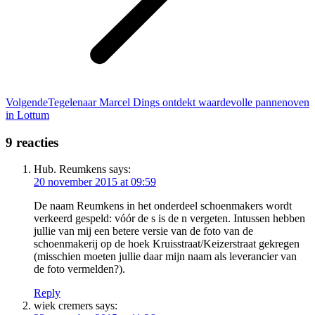
Volgend
Volgende
Tegelenaar Marcel Dings ontdekt waardevolle pannenoven
bericht
in Lottum
9 reacties
Hub. Reumkens
says:
20 november 2015 at 09:59
De naam Reumkens in het onderdeel schoenmakers wordt
verkeerd gespeld: vóór de s is de n vergeten. Intussen hebben
jullie van mij een betere versie van de foto van de
schoenmakerij op de hoek Kruisstraat/Keizerstraat gekregen
(misschien moeten jullie daar mijn naam als leverancier van
de foto vermelden?).
Reply
wiek cremers
says: