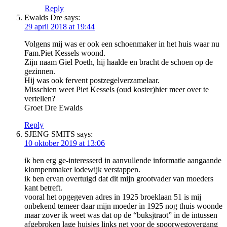
Reply
Ewalds Dre
says:
29 april 2018 at 19:44
Volgens mij was er ook een schoenmaker in het huis waar nu
Fam.Piet Kessels woond.
Zijn naam Giel Poeth, hij haalde en bracht de schoen op de
gezinnen.
Hij was ook fervent postzegelverzamelaar.
Misschien weet Piet Kessels (oud koster)hier meer over te
vertellen?
Groet Dre Ewalds
Reply
SJENG SMITS
says:
10 oktober 2019 at 13:06
ik ben erg ge-interesserd in aanvullende informatie aangaande
klompenmaker lodewijk verstappen.
ik ben ervan overtuigd dat dit mijn grootvader van moeders
kant betreft.
vooral het opgegeven adres in 1925 broeklaan 51 is mij
onbekend temeer daar mijn moeder in 1925 nog thuis woonde
maar zover ik weet was dat op de “buksjtraot” in de intussen
afgebroken lage huisjes links net voor de spoorwegovergang