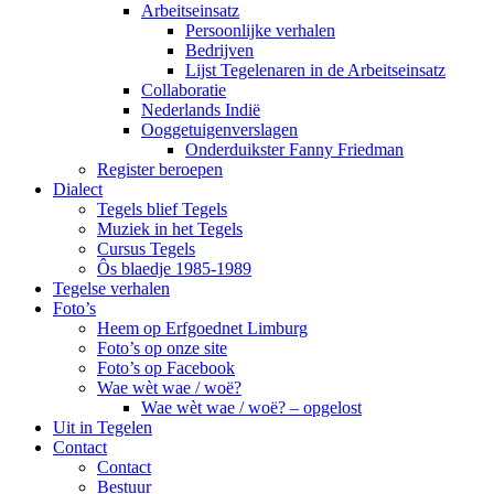
Arbeitseinsatz
Persoonlijke verhalen
Bedrijven
Lijst Tegelenaren in de Arbeitseinsatz
Collaboratie
Nederlands Indië
Ooggetuigenverslagen
Onderduikster Fanny Friedman
Register beroepen
Dialect
Tegels blief Tegels
Muziek in het Tegels
Cursus Tegels
Ôs blaedje 1985-1989
Tegelse verhalen
Foto’s
Heem op Erfgoednet Limburg
Foto’s op onze site
Foto’s op Facebook
Wae wèt wae / woë?
Wae wèt wae / woë? – opgelost
Uit in Tegelen
Contact
Contact
Bestuur