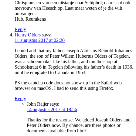
Chrispinus en van een uitstapje naar Schiphol; daar staat ook
mevrouw van Heesch op. Laat maar weten of je die wilt
ontvangen.
Hub. Reumkens
Reply
Henry Olders
says:
11 augustus 2017 at 02:20
I could add that my father, Joseph Aloijsius Reinold Johannes
Olders, the son of Peter Willem Hubertus Olders of Tegelen,
was a schoenmaker like his father, and ran the shop at
Schoolstraat 6 in Tegelen following his father’s death in 1936,
until he emigrated to Canada in 1953.
PS the captcha code does not show up in the Safari web
browser on macOS. I had to send this using Firefox.
Reply
John Raijer
says:
14 augustus 2017 at 18:56
Thanks for the response. We added Joseph Olders and
Peter Olders now. By chance, are there photos or
documents available from him?