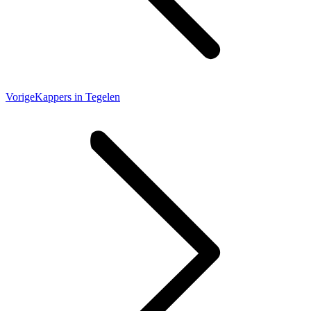
Vorig
Vorige
Kappers in Tegelen
bericht