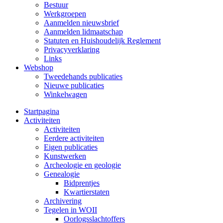
Bestuur
Werkgroepen
Aanmelden nieuwsbrief
Aanmelden lidmaatschap
Statuten en Huishoudelijk Reglement
Privacyverklaring
Links
Webshop
Tweedehands publicaties
Nieuwe publicaties
Winkelwagen
Startpagina
Activiteiten
Activiteiten
Eerdere activiteiten
Eigen publicaties
Kunstwerken
Archeologie en geologie
Genealogie
Bidprentjes
Kwartierstaten
Archivering
Tegelen in WOII
Oorlogsslachtoffers