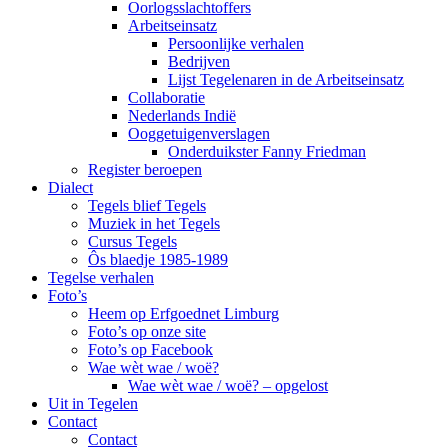
Oorlogsslachtoffers
Arbeitseinsatz
Persoonlijke verhalen
Bedrijven
Lijst Tegelenaren in de Arbeitseinsatz
Collaboratie
Nederlands Indië
Ooggetuigenverslagen
Onderduikster Fanny Friedman
Register beroepen
Dialect
Tegels blief Tegels
Muziek in het Tegels
Cursus Tegels
Ôs blaedje 1985-1989
Tegelse verhalen
Foto’s
Heem op Erfgoednet Limburg
Foto’s op onze site
Foto’s op Facebook
Wae wèt wae / woë?
Wae wèt wae / woë? – opgelost
Uit in Tegelen
Contact
Contact