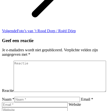
Volgend
Volgende
Foto’s van ’t Rood Dorp / Roëd Dörp
bericht
Geef een reactie
Je e-mailadres wordt niet gepubliceerd. Verplichte velden zijn
aangegeven met
*
Reactie
Naam *
Email *
Website