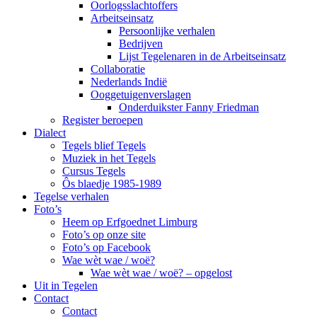
Oorlogsslachtoffers
Arbeitseinsatz
Persoonlijke verhalen
Bedrijven
Lijst Tegelenaren in de Arbeitseinsatz
Collaboratie
Nederlands Indië
Ooggetuigenverslagen
Onderduikster Fanny Friedman
Register beroepen
Dialect
Tegels blief Tegels
Muziek in het Tegels
Cursus Tegels
Ôs blaedje 1985-1989
Tegelse verhalen
Foto’s
Heem op Erfgoednet Limburg
Foto’s op onze site
Foto’s op Facebook
Wae wèt wae / woë?
Wae wèt wae / woë? – opgelost
Uit in Tegelen
Contact
Contact