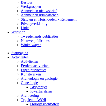
Bestuur
Werkgroepen
Aanmelden nieuwsbrief
Aanmelden lidmaatschap
Statuten en Huishoudelijk Reglement
Privacyverklaring
Links
Webshop
Tweedehands publicaties
Nieuwe publicaties
Winkelwagen
Startpagina
Activiteiten
Activiteiten
Eerdere activiteiten
Eigen publicaties
Kunstwerken
Archeologie en geologie
Genealogie
Bidprentjes
Kwartierstaten
Archivering
Tegelen in WOII
Oorlogsslachtoffers