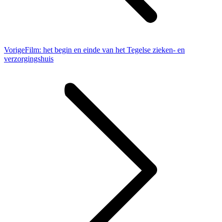
Vorig
Vorige
Film: het begin en einde van het Tegelse zieken- en
bericht
verzorgingshuis