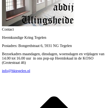
Contact
Heemkundige Kring Tegelen
Postadres: Bongerdstraat 6, 5931 NG Tegelen
Bezoekadres maandagen, dinsdagen, woensdagen en vrijdagen van
14.00 tot 16.00 uur in ons pop-up Heemlokaal in de KOSO
(Grotestraat 46)
info@hktegelen.nl
T
n
b