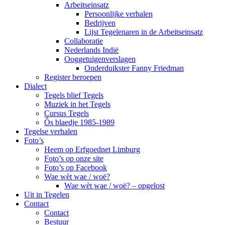
Arbeitseinsatz
Persoonlijke verhalen
Bedrijven
Lijst Tegelenaren in de Arbeitseinsatz
Collaboratie
Nederlands Indië
Ooggetuigenverslagen
Onderduikster Fanny Friedman
Register beroepen
Dialect
Tegels blief Tegels
Muziek in het Tegels
Cursus Tegels
Ôs blaedje 1985-1989
Tegelse verhalen
Foto’s
Heem op Erfgoednet Limburg
Foto’s op onze site
Foto’s op Facebook
Wae wèt wae / woë?
Wae wèt wae / woë? – opgelost
Uit in Tegelen
Contact
Contact
Bestuur