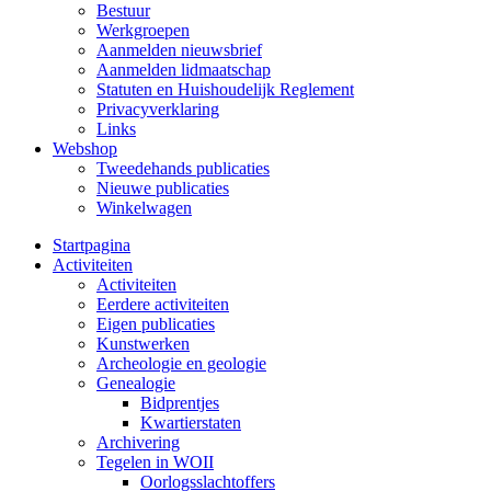
Bestuur
Werkgroepen
Aanmelden nieuwsbrief
Aanmelden lidmaatschap
Statuten en Huishoudelijk Reglement
Privacyverklaring
Links
Webshop
Tweedehands publicaties
Nieuwe publicaties
Winkelwagen
Startpagina
Activiteiten
Activiteiten
Eerdere activiteiten
Eigen publicaties
Kunstwerken
Archeologie en geologie
Genealogie
Bidprentjes
Kwartierstaten
Archivering
Tegelen in WOII
Oorlogsslachtoffers