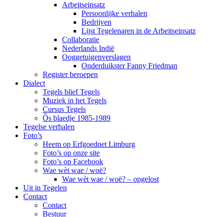
Arbeitseinsatz
Persoonlijke verhalen
Bedrijven
Lijst Tegelenaren in de Arbeitseinsatz
Collaboratie
Nederlands Indië
Ooggetuigenverslagen
Onderduikster Fanny Friedman
Register beroepen
Dialect
Tegels blief Tegels
Muziek in het Tegels
Cursus Tegels
Ôs blaedje 1985-1989
Tegelse verhalen
Foto’s
Heem op Erfgoednet Limburg
Foto’s op onze site
Foto’s op Facebook
Wae wèt wae / woë?
Wae wèt wae / woë? – opgelost
Uit in Tegelen
Contact
Contact
Bestuur