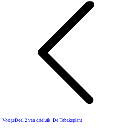
navigatie
Vorig
Vorige
Deel 2 van drieluik: De Tabaksplant
bericht