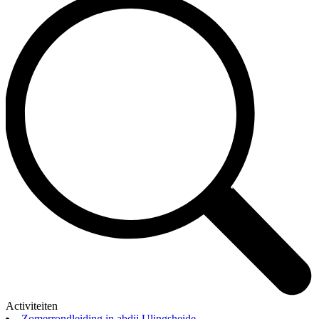
Activiteiten
Zomerrondleiding in abdij Ulingsheide