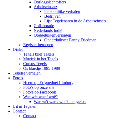
Oorlogsslachtoffers
Arbeitseinsatz
Persoonlijke verhalen
Bedrijven
Lijst Tegelenaren in de Arbeitseinsatz
Collaboratie
Nederlands Indië
Ooggetuigenverslagen
Onderduikster Fanny Friedman
Register beroepen
Dialect
Tegels blief Tegels
Muziek in het Tegels
Cursus Tegels
Ôs blaedje 1985-1989
Tegelse verhalen
Foto’s
Heem op Erfgoednet Limburg
Foto’s op onze site
Foto’s op Facebook
Wae wèt wae / woë?
Wae wèt wae / woë? – opgelost
Uit in Tegelen
Contact
Contact