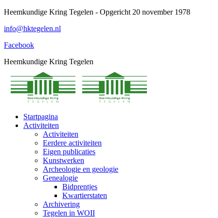
Spring
Heemkundige Kring Tegelen - Opgericht 20 november 1978
naar
info@hktegelen.nl
content
Facebook
Heemkundige Kring Tegelen
Startpagina
Activiteiten
Activiteiten
Eerdere activiteiten
Eigen publicaties
Kunstwerken
Archeologie en geologie
Genealogie
Bidprentjes
Kwartierstaten
Archivering
Tegelen in WOII