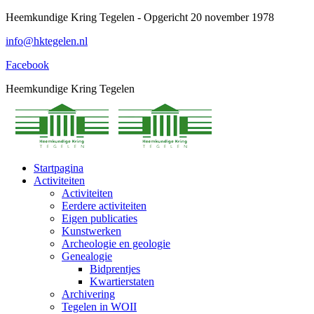
Spring
Heemkundige Kring Tegelen - Opgericht 20 november 1978
naar
info@hktegelen.nl
content
Facebook
Heemkundige Kring Tegelen
Startpagina
Activiteiten
Activiteiten
Eerdere activiteiten
Eigen publicaties
Kunstwerken
Archeologie en geologie
Genealogie
Bidprentjes
Kwartierstaten
Archivering
Tegelen in WOII