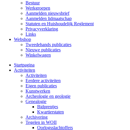
Bestuur
Werkgroepen
Aanmelden nieuwsbrief
Aanmelden lidmaatschap
Statuten en Huishoudelijk Reglement
Privacyverklaring
Links
Webshop
Tweedehands publicaties
Nieuwe publicaties
Winkelwagen
Startpagina
Activiteiten
Activiteiten
Eerdere activiteiten
Eigen publicaties
Kunstwerken
Archeologie en geologie
Genealogie
Bidprentjes
Kwartierstaten
Archivering
Tegelen in WOII
Oorlogsslachtoffers