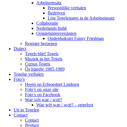
Arbeitseinsatz
Persoonlijke verhalen
Bedrijven
Lijst Tegelenaren in de Arbeitseinsatz
Collaboratie
Nederlands Indië
Ooggetuigenverslagen
Onderduikster Fanny Friedman
Register beroepen
Dialect
Tegels blief Tegels
Muziek in het Tegels
Cursus Tegels
Ôs blaedje 1985-1989
Tegelse verhalen
Foto’s
Heem op Erfgoednet Limburg
Foto’s op onze site
Foto’s op Facebook
Wae wèt wae / woë?
Wae wèt wae / woë? – opgelost
Uit in Tegelen
Contact
Contact
Bestuur