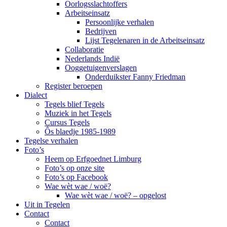
Oorlogsslachtoffers
Arbeitseinsatz
Persoonlijke verhalen
Bedrijven
Lijst Tegelenaren in de Arbeitseinsatz
Collaboratie
Nederlands Indië
Ooggetuigenverslagen
Onderduikster Fanny Friedman
Register beroepen
Dialect
Tegels blief Tegels
Muziek in het Tegels
Cursus Tegels
Ôs blaedje 1985-1989
Tegelse verhalen
Foto’s
Heem op Erfgoednet Limburg
Foto’s op onze site
Foto’s op Facebook
Wae wèt wae / woë?
Wae wèt wae / woë? – opgelost
Uit in Tegelen
Contact
Contact