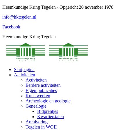
Spring
Heemkundige Kring Tegelen - Opgericht 20 november 1978
naar
info@hktegelen.nl
content
Facebook
Heemkundige Kring Tegelen
Startpagina
Activiteiten
Activiteiten
Eerdere activiteiten
Eigen publicaties
Kunstwerken
Archeologie en geologie
Genealogie
Bidprentjes
Kwartierstaten
Archivering
Tegelen in WOII