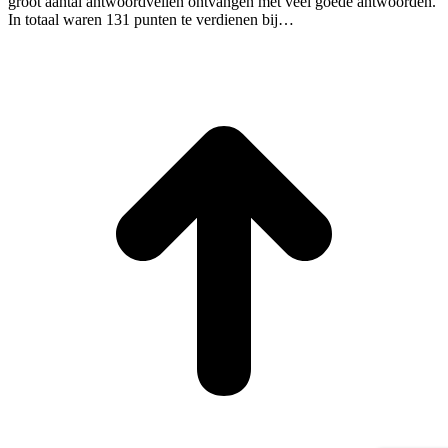
groot aantal antwoordvellen ontvangen met veel goede antwoorden.
In totaal waren 131 punten te verdienen bij…
T
n
b