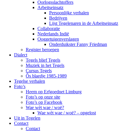
Oorlogsslachtoffers
Arbeitseinsatz
Persoonlijke verhalen
Bedrijven
Lijst Tegelenaren in de Arbeitseinsatz
Collaboratie
Nederlands Indië
Ooggetuigenverslagen
Onderduikster Fanny Friedman
Register beroepen
Dialect
Tegels blief Tegels
Muziek in het Tegels
Cursus Tegels
Ôs blaedje 1985-1989
Tegelse verhalen
Foto’s
Heem op Erfgoednet Limburg
Foto’s op onze site
Foto’s op Facebook
Wae wèt wae / woë?
Wae wèt wae / woë? – opgelost
Uit in Tegelen
Contact
Contact