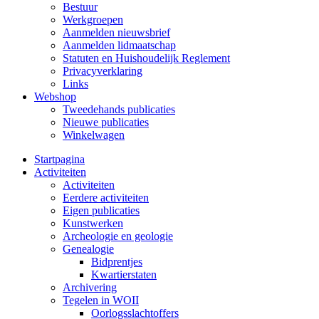
Bestuur
Werkgroepen
Aanmelden nieuwsbrief
Aanmelden lidmaatschap
Statuten en Huishoudelijk Reglement
Privacyverklaring
Links
Webshop
Tweedehands publicaties
Nieuwe publicaties
Winkelwagen
Startpagina
Activiteiten
Activiteiten
Eerdere activiteiten
Eigen publicaties
Kunstwerken
Archeologie en geologie
Genealogie
Bidprentjes
Kwartierstaten
Archivering
Tegelen in WOII
Oorlogsslachtoffers