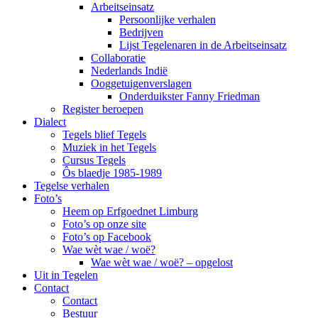
Arbeitseinsatz
Persoonlijke verhalen
Bedrijven
Lijst Tegelenaren in de Arbeitseinsatz
Collaboratie
Nederlands Indië
Ooggetuigenverslagen
Onderduikster Fanny Friedman
Register beroepen
Dialect
Tegels blief Tegels
Muziek in het Tegels
Cursus Tegels
Ôs blaedje 1985-1989
Tegelse verhalen
Foto’s
Heem op Erfgoednet Limburg
Foto’s op onze site
Foto’s op Facebook
Wae wèt wae / woë?
Wae wèt wae / woë? – opgelost
Uit in Tegelen
Contact
Contact
Bestuur