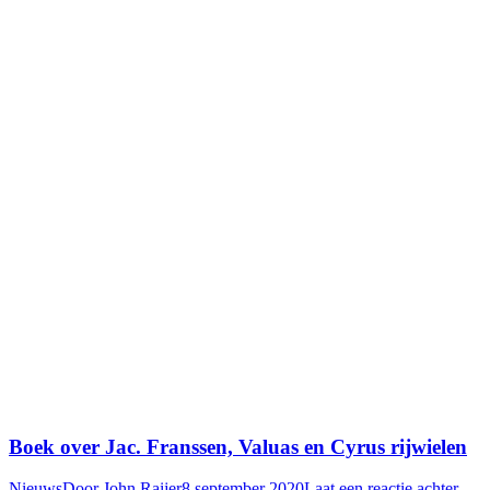
Boek over Jac. Franssen, Valuas en Cyrus rijwielen
Nieuws
Door
John Raijer
8 september 2020
Laat een reactie achter