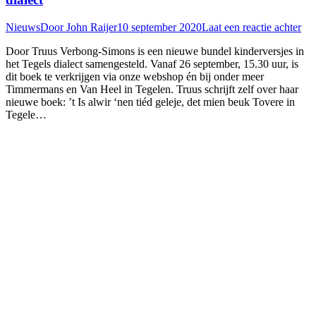
Nieuws
Door
John Raijer
10 september 2020
Laat een reactie achter
Door Truus Verbong-Simons is een nieuwe bundel kinderversjes in
het Tegels dialect samengesteld. Vanaf 26 september, 15.30 uur, is
dit boek te verkrijgen via onze webshop én bij onder meer
Timmermans en Van Heel in Tegelen. Truus schrijft zelf over haar
nieuwe boek: ’t Is alwir ‘nen tiéd geleje, det mien beuk Tovere in
Tegele…