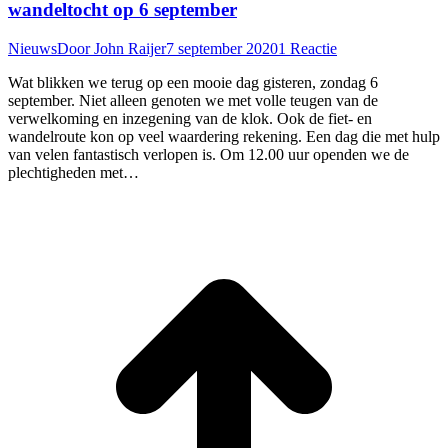
wandeltocht op 6 september
Nieuws
Door
John Raijer
7 september 2020
1 Reactie
Wat blikken we terug op een mooie dag gisteren, zondag 6
september. Niet alleen genoten we met volle teugen van de
verwelkoming en inzegening van de klok. Ook de fiet- en
wandelroute kon op veel waardering rekening. Een dag die met hulp
van velen fantastisch verlopen is. Om 12.00 uur openden we de
plechtigheden met…
T
n
b