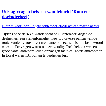
Uitslag vragen fiets- en wandeltocht ‘Kóm èns
doeënderbeej’
Nieuws
Door
John Raijer
8 september 2020
Laat een reactie achter
Tijdens onze fiets- en wandeltocht op 6 september kregen de
deelnemers een vragenformulier mee. Op diverse punten van de
route konden vragen over met name de Tegelse historie beantwoord
worden. De vragen waren niet eenvoudig. Toch hebben we een
groot aantal antwoordvellen ontvangen met veel goede antwoorden.
In totaal waren 131 punten te verdienen bij…