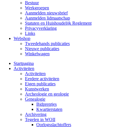
Bestuur
Werkgroepen
Aanmelden nieuwsbrief
Aanmelden lidmaatschap
Statuten en Huishoudelijk Reglement
Privacyverklaring
Links
Webshop
Tweedehands publicaties
Nieuwe publicaties
Winkelwagen
Startpagina
Activiteiten
Activiteiten
Eerdere activiteiten
Eigen publicaties
Kunstwerken
Archeologie en geologie
Genealogie
Bidprentjes
Kwartierstaten
Archivering
Tegelen in WOII
Oorlogsslachtoffers