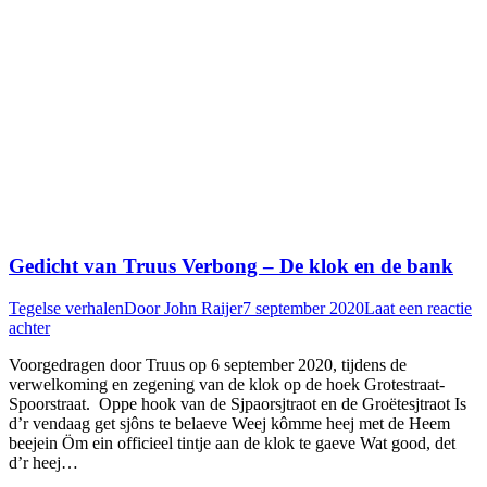
Gedicht van Truus Verbong – De klok en de bank
Tegelse verhalen
Door
John Raijer
7 september 2020
Laat een reactie
achter
Voorgedragen door Truus op 6 september 2020, tijdens de
verwelkoming en zegening van de klok op de hoek Grotestraat-
Spoorstraat. Oppe hook van de Sjpaorsjtraot en de Groëtesjtraot Is
d’r vendaag get sjôns te belaeve Weej kômme heej met de Heem
beejein Öm ein officieel tintje aan de klok te gaeve Wat good, det
d’r heej…