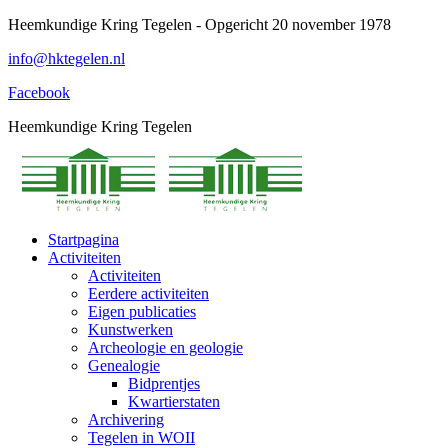
Spring
Heemkundige Kring Tegelen - Opgericht 20 november 1978
naar
info@hktegelen.nl
content
Facebook
Heemkundige Kring Tegelen
Startpagina
Activiteiten
Activiteiten
Eerdere activiteiten
Eigen publicaties
Kunstwerken
Archeologie en geologie
Genealogie
Bidprentjes
Kwartierstaten
Archivering
Tegelen in WOII