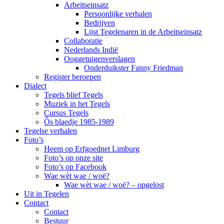
Arbeitseinsatz
Persoonlijke verhalen
Bedrijven
Lijst Tegelenaren in de Arbeitseinsatz
Collaboratie
Nederlands Indië
Ooggetuigenverslagen
Onderduikster Fanny Friedman
Register beroepen
Dialect
Tegels blief Tegels
Muziek in het Tegels
Cursus Tegels
Ôs blaedje 1985-1989
Tegelse verhalen
Foto’s
Heem op Erfgoednet Limburg
Foto’s op onze site
Foto’s op Facebook
Wae wèt wae / woë?
Wae wèt wae / woë? – opgelost
Uit in Tegelen
Contact
Contact
Bestuur