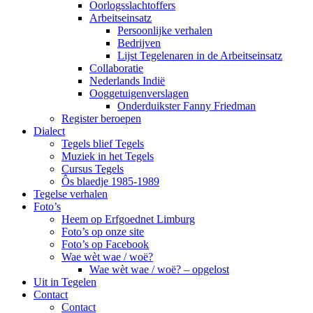
Oorlogsslachtoffers
Arbeitseinsatz
Persoonlijke verhalen
Bedrijven
Lijst Tegelenaren in de Arbeitseinsatz
Collaboratie
Nederlands Indië
Ooggetuigenverslagen
Onderduikster Fanny Friedman
Register beroepen
Dialect
Tegels blief Tegels
Muziek in het Tegels
Cursus Tegels
Ôs blaedje 1985-1989
Tegelse verhalen
Foto’s
Heem op Erfgoednet Limburg
Foto’s op onze site
Foto’s op Facebook
Wae wèt wae / woë?
Wae wèt wae / woë? – opgelost
Uit in Tegelen
Contact
Contact