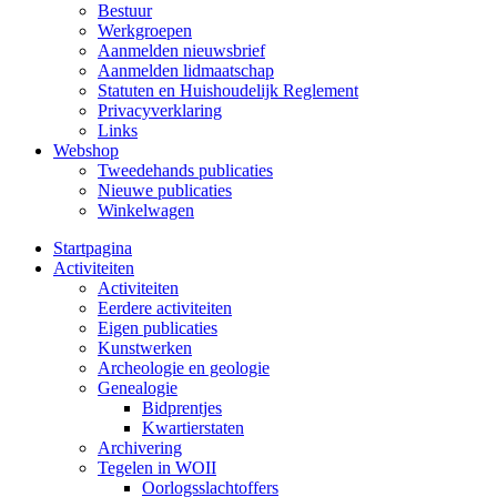
Bestuur
Werkgroepen
Aanmelden nieuwsbrief
Aanmelden lidmaatschap
Statuten en Huishoudelijk Reglement
Privacyverklaring
Links
Webshop
Tweedehands publicaties
Nieuwe publicaties
Winkelwagen
Startpagina
Activiteiten
Activiteiten
Eerdere activiteiten
Eigen publicaties
Kunstwerken
Archeologie en geologie
Genealogie
Bidprentjes
Kwartierstaten
Archivering
Tegelen in WOII
Oorlogsslachtoffers