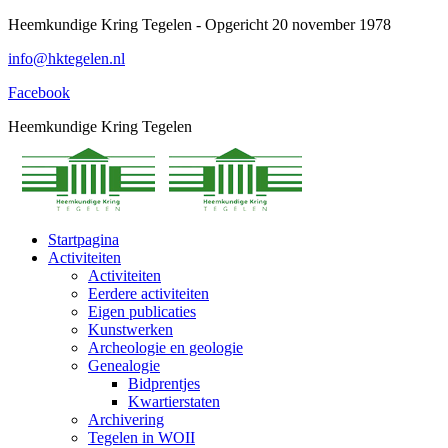
Spring
Heemkundige Kring Tegelen - Opgericht 20 november 1978
naar
info@hktegelen.nl
content
Facebook
Heemkundige Kring Tegelen
Startpagina
Activiteiten
Activiteiten
Eerdere activiteiten
Eigen publicaties
Kunstwerken
Archeologie en geologie
Genealogie
Bidprentjes
Kwartierstaten
Archivering
Tegelen in WOII