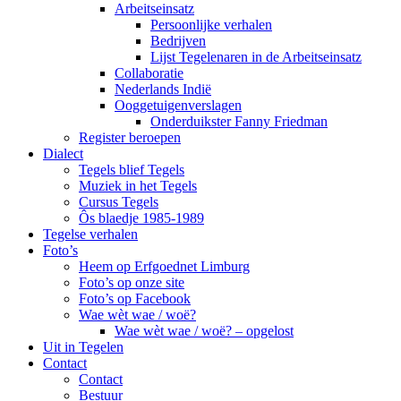
Arbeitseinsatz
Persoonlijke verhalen
Bedrijven
Lijst Tegelenaren in de Arbeitseinsatz
Collaboratie
Nederlands Indië
Ooggetuigenverslagen
Onderduikster Fanny Friedman
Register beroepen
Dialect
Tegels blief Tegels
Muziek in het Tegels
Cursus Tegels
Ôs blaedje 1985-1989
Tegelse verhalen
Foto’s
Heem op Erfgoednet Limburg
Foto’s op onze site
Foto’s op Facebook
Wae wèt wae / woë?
Wae wèt wae / woë? – opgelost
Uit in Tegelen
Contact
Contact
Bestuur