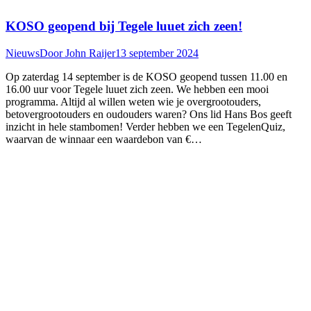
KOSO geopend bij Tegele luuet zich zeen!
Nieuws
Door
John Raijer
13 september 2024
Op zaterdag 14 september is de KOSO geopend tussen 11.00 en
16.00 uur voor Tegele luuet zich zeen. We hebben een mooi
programma. Altijd al willen weten wie je overgrootouders,
betovergrootouders en oudouders waren? Ons lid Hans Bos geeft
inzicht in hele stambomen! Verder hebben we een TegelenQuiz,
waarvan de winnaar een waardebon van €…