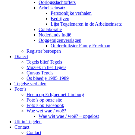
Oorlogsslachtoffers
Arbeitseinsatz
Persoonlijke verhalen
Bedrijven
Lijst Tegelenaren in de Arbeitseinsatz
Collaboratie
Nederlands Indië
Ooggetuigenverslagen
Onderduikster Fanny Friedman
Register beroepen
Dialect
Tegels blief Tegels
Muziek in het Tegels
Cursus Tegels
Ôs blaedje 1985-1989
Tegelse verhalen
Foto’s
Heem op Erfgoednet Limburg
Foto’s op onze site
Foto’s op Facebook
Wae wèt wae / woë?
Wae wèt wae / woë? – opgelost
Uit in Tegelen
Contact
Contact