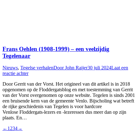
Frans Oehlen (1908-1999) – een veelzijdig
Tegelenaar
Nieuws
,
Tegelse verhalen
Door
John Raijer
30 juli 2024
Laat een
reactie achter
Door Gerrit van der Vorst. Het origineel van dit artikel is in 2018
opgenomen op de Floddergatsblog en met toestemming van Gerrit
van der Vorst overgenomen op onze website. Tegelen is sinds 2001
een bruisende kern van de gemeente Venlo. Bijscholing wat betreft
de rijke geschiedenis van Tegelen is voor hardcore
Venlose Floddergats-lezers en -lezeressen dus meer dan op zijn
plaats. En…
←
1
2
3
4
→
T
n