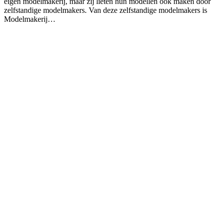
eigen modelmakerij, maar zij lieten hun modellen ook maken door
zelfstandige modelmakers. Van deze zelfstandige modelmakers is
Modelmakerij…