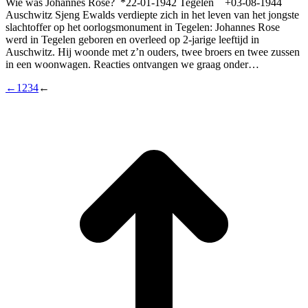
Wie was Johannes Rose? *22-01-1942 Tegelen +03-08-1944
Auschwitz Sjeng Ewalds verdiepte zich in het leven van het jongste
slachtoffer op het oorlogsmonument in Tegelen: Johannes Rose
werd in Tegelen geboren en overleed op 2-jarige leeftijd in
Auschwitz. Hij woonde met z’n ouders, twee broers en twee zussen
in een woonwagen. Reacties ontvangen we graag onder…
←
1
2
3
4
←
T
n
b