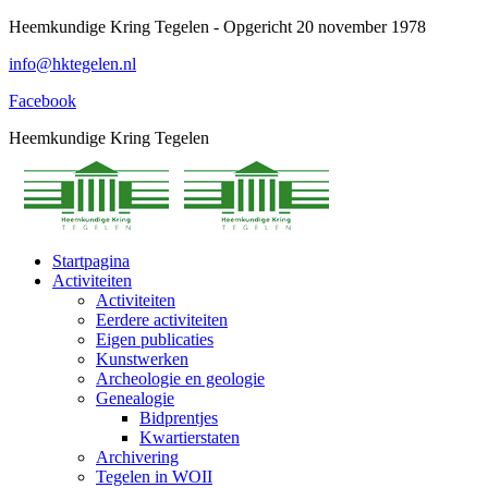
Spring
Heemkundige Kring Tegelen - Opgericht 20 november 1978
naar
info@hktegelen.nl
content
Facebook
Heemkundige Kring Tegelen
Startpagina
Activiteiten
Activiteiten
Eerdere activiteiten
Eigen publicaties
Kunstwerken
Archeologie en geologie
Genealogie
Bidprentjes
Kwartierstaten
Archivering
Tegelen in WOII