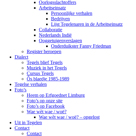
Oorlogsslachtoffers
Arbeitseinsatz
Persoonlijke verhalen
Bedrijven
Lijst Tegelenaren in de Arbeitseinsatz
Collaboratie
Nederlands Indië
Ooggetuigenverslagen
Onderduikster Fanny Friedman
Register beroepen
Dialect
Tegels blief Tegels
Muziek in het Tegels
Cursus Tegels
Ôs blaedje 1985-1989
Tegelse verhalen
Foto’s
Heem op Erfgoednet Limburg
Foto’s op onze site
Foto’s op Facebook
Wae wèt wae / woë?
Wae wèt wae / woë? – opgelost
Uit in Tegelen
Contact
Contact