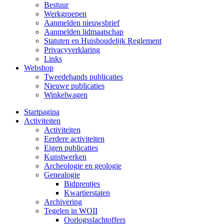
Bestuur
Werkgroepen
Aanmelden nieuwsbrief
Aanmelden lidmaatschap
Statuten en Huishoudelijk Reglement
Privacyverklaring
Links
Webshop
Tweedehands publicaties
Nieuwe publicaties
Winkelwagen
Startpagina
Activiteiten
Activiteiten
Eerdere activiteiten
Eigen publicaties
Kunstwerken
Archeologie en geologie
Genealogie
Bidprentjes
Kwartierstaten
Archivering
Tegelen in WOII
Oorlogsslachtoffers