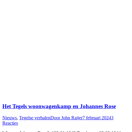
Het Tegels woonwagenkamp en Johannes Rose
Nieuws
,
Tegelse verhalen
Door
John Raijer
7 februari 2024
3
Reacties