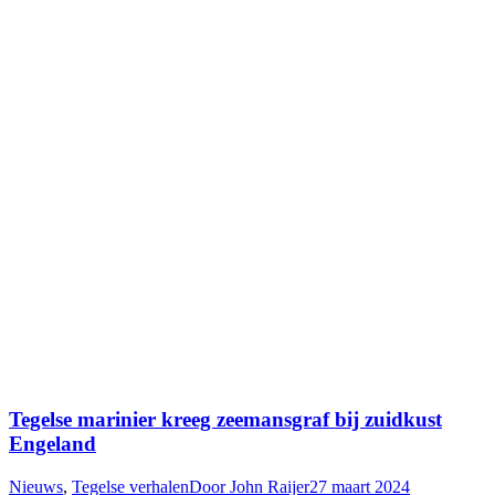
Tegelse marinier kreeg zeemansgraf bij zuidkust
Engeland
Nieuws
,
Tegelse verhalen
Door
John Raijer
27 maart 2024