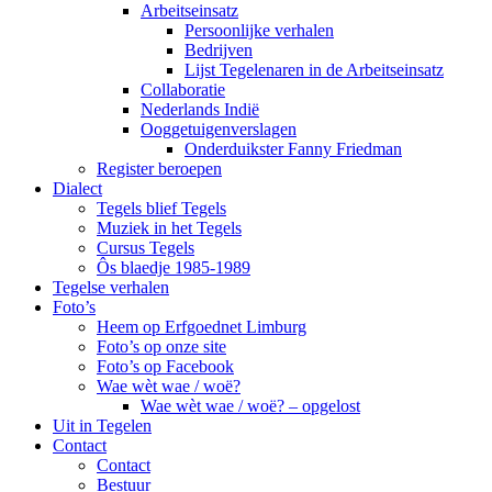
Arbeitseinsatz
Persoonlijke verhalen
Bedrijven
Lijst Tegelenaren in de Arbeitseinsatz
Collaboratie
Nederlands Indië
Ooggetuigenverslagen
Onderduikster Fanny Friedman
Register beroepen
Dialect
Tegels blief Tegels
Muziek in het Tegels
Cursus Tegels
Ôs blaedje 1985-1989
Tegelse verhalen
Foto’s
Heem op Erfgoednet Limburg
Foto’s op onze site
Foto’s op Facebook
Wae wèt wae / woë?
Wae wèt wae / woë? – opgelost
Uit in Tegelen
Contact
Contact
Bestuur