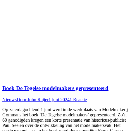
Boek De Tegelse modelmakers gepresenteerd
Nieuws
Door
John Raijer
1 juni 2024
1 Reactie
Op zaterdagochtend 1 juni werd in de werkplaats van Modelmakerij
Gommans het boek ‘De Tegelse modelmakers’ gepresenteerd. Zo’n
60 genodigden kregen een korte presentatie van historicus/publicist
Paul Seelen over de ontwikkeling van het modelmakersvak. Het
eerste exemplaar van het boek werd door voorzitter Frank Giesen