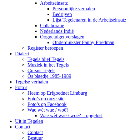
Arbeitseinsatz
Persoonlijke verhalen
Bedrijven
Lijst Tegelenaren in de Arbeitseinsatz
Collaboratie
Nederlands Indië
Ooggetuigenverslagen
Onderduikster Fanny Friedman
Register beroepen
Dialect
Tegels blief Tegels
Muziek in het Tegels
Cursus Tegels
Ôs blaedje 1985-1989
Tegelse verhalen
Foto’s
Heem op Erfgoednet Limburg
Foto’s op onze site
Foto’s op Facebook
Wae wèt wae / woë?
Wae wèt wae / woë? – opgelost
Uit in Tegelen
Contact
Contact
Bestuur