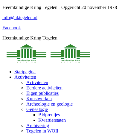
Spring
Heemkundige Kring Tegelen - Opgericht 20 november 1978
naar
info@hktegelen.nl
content
Facebook
Heemkundige Kring Tegelen
Startpagina
Activiteiten
Activiteiten
Eerdere activiteiten
Eigen publicaties
Kunstwerken
Archeologie en geologie
Genealogie
Bidprentjes
Kwartierstaten
Archivering
Tegelen in WOII