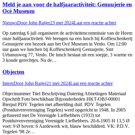
Meld je aan voor de halfjaaractiviteit: Genuujerie en
Océ Museum
Nieuws
Door
John Raijer
23 mei 2024
Laat een reactie achter
Op zaterdag 6 juli organiseert de activiteitencommissie van de Heem
onze halfjaaractiviteit. We brengen na een lunch bij Koffieschenkerij
Genuujerie een bezoek aan het Océ Museum in Venlo. Om 12:00
uur gaan we lunchen bij Koffieschenkerij Genuujerie, Sint
Urbanusweg 77, Venlo. De lunch bestaat uit een soepje, 3 warme en
3 koude gerechtjes. Na de…
Objecten
Intern
Door
John Raijer
21 mei 2024
Laat een reactie achter
Objectnummer Titel Beschrijving Datering Afmetingen Materiaal
Opschrift Foto beschikbaar Bijzonderheden HKT-OBJ-00001
Bierpul PDV Tegelen met afbeelding duif. PDV Tegelen
(Postduivenvereniging Tegelen) werd opgericht in 1948. In 2005
gefuseerd met De Verenigde Liefhebbers (1933) tot
Postduivenvereniging Verenigde Liefhebbers. 20-6-1905 H 13,5 Ø
voet: 9 Ø boven: 6 Aardewerk wit, blauw beschilderd. VK: P.D.V.
Tegelen '98 2e…