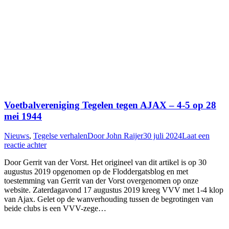
Voetbalvereniging Tegelen tegen AJAX – 4-5 op 28
mei 1944
Nieuws
,
Tegelse verhalen
Door
John Raijer
30 juli 2024
Laat een
reactie achter
Door Gerrit van der Vorst. Het origineel van dit artikel is op 30
augustus 2019 opgenomen op de Floddergatsblog en met
toestemming van Gerrit van der Vorst overgenomen op onze
website. Zaterdagavond 17 augustus 2019 kreeg VVV met 1-4 klop
van Ajax. Gelet op de wanverhouding tussen de begrotingen van
beide clubs is een VVV-zege…