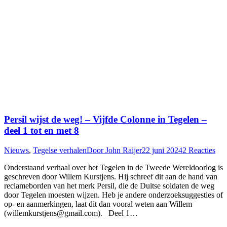
Persil wijst de weg! – Vijfde Colonne in Tegelen –
deel 1 tot en met 8
Nieuws
,
Tegelse verhalen
Door
John Raijer
22 juni 2024
2 Reacties
Onderstaand verhaal over het Tegelen in de Tweede Wereldoorlog is
geschreven door Willem Kurstjens. Hij schreef dit aan de hand van
reclameborden van het merk Persil, die de Duitse soldaten de weg
door Tegelen moesten wijzen. Heb je andere onderzoeksuggesties of
op- en aanmerkingen, laat dit dan vooral weten aan Willem
(willemkurstjens@gmail.com). Deel 1…