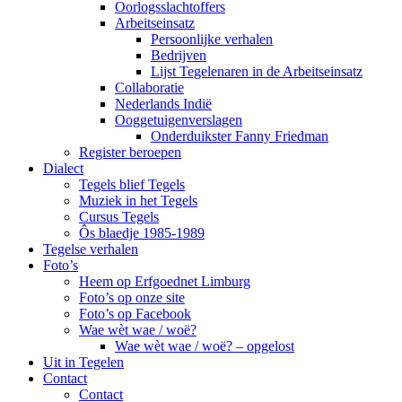
Oorlogsslachtoffers
Arbeitseinsatz
Persoonlijke verhalen
Bedrijven
Lijst Tegelenaren in de Arbeitseinsatz
Collaboratie
Nederlands Indië
Ooggetuigenverslagen
Onderduikster Fanny Friedman
Register beroepen
Dialect
Tegels blief Tegels
Muziek in het Tegels
Cursus Tegels
Ôs blaedje 1985-1989
Tegelse verhalen
Foto’s
Heem op Erfgoednet Limburg
Foto’s op onze site
Foto’s op Facebook
Wae wèt wae / woë?
Wae wèt wae / woë? – opgelost
Uit in Tegelen
Contact
Contact