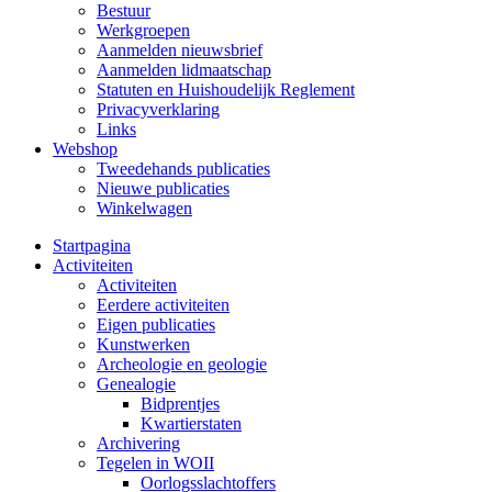
Bestuur
Werkgroepen
Aanmelden nieuwsbrief
Aanmelden lidmaatschap
Statuten en Huishoudelijk Reglement
Privacyverklaring
Links
Webshop
Tweedehands publicaties
Nieuwe publicaties
Winkelwagen
Startpagina
Activiteiten
Activiteiten
Eerdere activiteiten
Eigen publicaties
Kunstwerken
Archeologie en geologie
Genealogie
Bidprentjes
Kwartierstaten
Archivering
Tegelen in WOII
Oorlogsslachtoffers