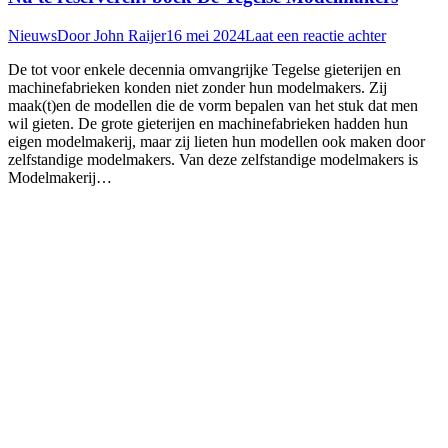
Nieuws
Door
John Raijer
16 mei 2024
Laat een reactie achter
De tot voor enkele decennia omvangrijke Tegelse gieterijen en
machinefabrieken konden niet zonder hun modelmakers. Zij
maak(t)en de modellen die de vorm bepalen van het stuk dat men
wil gieten. De grote gieterijen en machinefabrieken hadden hun
eigen modelmakerij, maar zij lieten hun modellen ook maken door
zelfstandige modelmakers. Van deze zelfstandige modelmakers is
Modelmakerij…