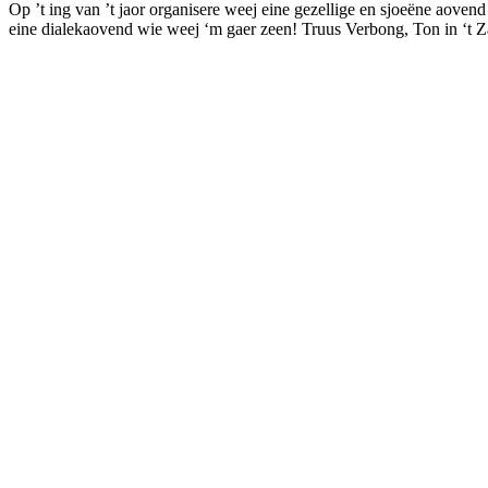
Op ’t ing van ’t jaor organisere weej eine gezellige en sjoeëne aovend v
eine dialekaovend wie weej ‘m gaer zeen! Truus Verbong, Ton in ‘t