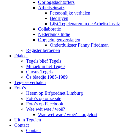
Oorlogsslachtoffers
Arbeitseinsatz
Persoonlijke verhalen
Bedrijven
Lijst Tegelenaren in de Arbeitseinsatz
Collaboratie
Nederlands Indië
Ooggetuigenverslagen
Onderduikster Fanny Friedman
Register beroepen
Dialect
Tegels blief Tegels
Muziek in het Tegels
Cursus Tegels
Ôs blaedje 1985-1989
Tegelse verhalen
Foto’s
Heem op Erfgoednet Limburg
Foto’s op onze site
Foto’s op Facebook
Wae wèt wae / woë?
Wae wèt wae / woë? – opgelost
Uit in Tegelen
Contact
Contact