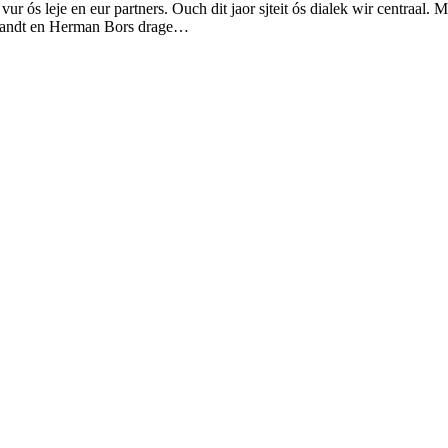
ur ós leje en eur partners. Ouch dit jaor sjteit ós dialek wir centraal. 
 Zandt en Herman Bors drage…