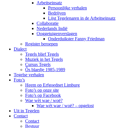
Arbeitseinsatz
Persoonlijke verhalen
Bedrijven
Lijst Tegelenaren in de Arbeitseinsatz
Collaboratie
Nederlands Indië
Ooggetuigenverslagen
Onderduikster Fanny Friedman
Register beroepen
Dialect
Tegels blief Tegels
Muziek in het Tegels
Cursus Tegels
Ôs blaedje 1985-1989
Tegelse verhalen
Foto’s
Heem op Erfgoednet Limburg
Foto’s op onze site
Foto’s op Facebook
Wae wèt wae / woë?
Wae wèt wae / woë? – opgelost
Uit in Tegelen
Contact
Contact
Bestuur