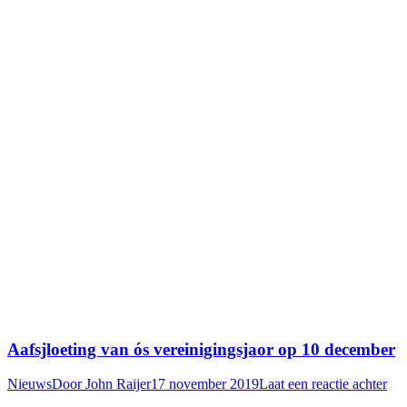
Aafsjloeting van ós vereinigingsjaor op 10 december
Nieuws
Door
John Raijer
17 november 2019
Laat een reactie achter