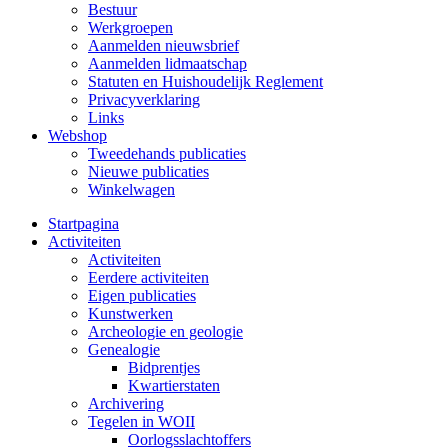
Bestuur
Werkgroepen
Aanmelden nieuwsbrief
Aanmelden lidmaatschap
Statuten en Huishoudelijk Reglement
Privacyverklaring
Links
Webshop
Tweedehands publicaties
Nieuwe publicaties
Winkelwagen
Startpagina
Activiteiten
Activiteiten
Eerdere activiteiten
Eigen publicaties
Kunstwerken
Archeologie en geologie
Genealogie
Bidprentjes
Kwartierstaten
Archivering
Tegelen in WOII
Oorlogsslachtoffers