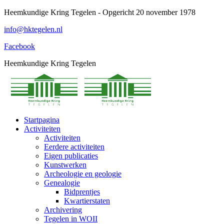
Spring
Heemkundige Kring Tegelen - Opgericht 20 november 1978
naar
info@hktegelen.nl
content
Facebook
Heemkundige Kring Tegelen
Startpagina
Activiteiten
Activiteiten
Eerdere activiteiten
Eigen publicaties
Kunstwerken
Archeologie en geologie
Genealogie
Bidprentjes
Kwartierstaten
Archivering
Tegelen in WOII