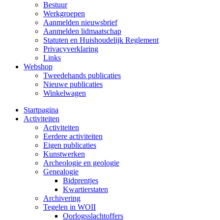
Bestuur
Werkgroepen
Aanmelden nieuwsbrief
Aanmelden lidmaatschap
Statuten en Huishoudelijk Reglement
Privacyverklaring
Links
Webshop
Tweedehands publicaties
Nieuwe publicaties
Winkelwagen
Startpagina
Activiteiten
Activiteiten
Eerdere activiteiten
Eigen publicaties
Kunstwerken
Archeologie en geologie
Genealogie
Bidprentjes
Kwartierstaten
Archivering
Tegelen in WOII
Oorlogsslachtoffers