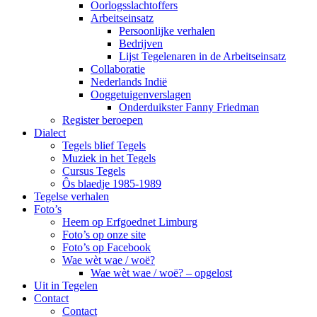
Oorlogsslachtoffers
Arbeitseinsatz
Persoonlijke verhalen
Bedrijven
Lijst Tegelenaren in de Arbeitseinsatz
Collaboratie
Nederlands Indië
Ooggetuigenverslagen
Onderduikster Fanny Friedman
Register beroepen
Dialect
Tegels blief Tegels
Muziek in het Tegels
Cursus Tegels
Ôs blaedje 1985-1989
Tegelse verhalen
Foto’s
Heem op Erfgoednet Limburg
Foto’s op onze site
Foto’s op Facebook
Wae wèt wae / woë?
Wae wèt wae / woë? – opgelost
Uit in Tegelen
Contact
Contact