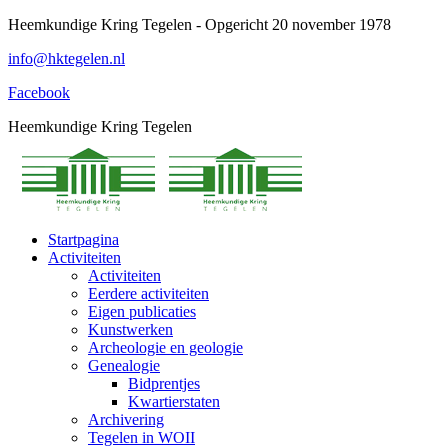
Spring
Heemkundige Kring Tegelen - Opgericht 20 november 1978
naar
info@hktegelen.nl
content
Facebook
Heemkundige Kring Tegelen
Startpagina
Activiteiten
Activiteiten
Eerdere activiteiten
Eigen publicaties
Kunstwerken
Archeologie en geologie
Genealogie
Bidprentjes
Kwartierstaten
Archivering
Tegelen in WOII