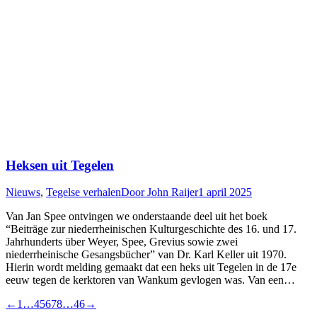
Heksen uit Tegelen
Nieuws
,
Tegelse verhalen
Door
John Raijer
1 april 2025
Van Jan Spee ontvingen we onderstaande deel uit het boek
“Beiträge zur niederrheinischen Kulturgeschichte des 16. und 17.
Jahrhunderts über Weyer, Spee, Grevius sowie zwei
niederrheinische Gesangsbücher” van Dr. Karl Keller uit 1970.
Hierin wordt melding gemaakt dat een heks uit Tegelen in de 17e
eeuw tegen de kerktoren van Wankum gevlogen was. Van een…
←
1
…
4
5
6
7
8
…
46
→
T