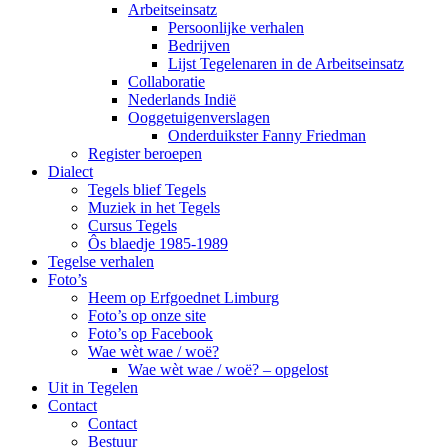
Arbeitseinsatz
Persoonlijke verhalen
Bedrijven
Lijst Tegelenaren in de Arbeitseinsatz
Collaboratie
Nederlands Indië
Ooggetuigenverslagen
Onderduikster Fanny Friedman
Register beroepen
Dialect
Tegels blief Tegels
Muziek in het Tegels
Cursus Tegels
Ôs blaedje 1985-1989
Tegelse verhalen
Foto’s
Heem op Erfgoednet Limburg
Foto’s op onze site
Foto’s op Facebook
Wae wèt wae / woë?
Wae wèt wae / woë? – opgelost
Uit in Tegelen
Contact
Contact
Bestuur