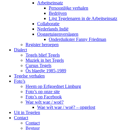
Arbeitseinsatz
Persoonlijke verhalen
Bedrijven
Lijst Tegelenaren in de Arbeitseinsatz
Collaboratie
Nederlands Indië
Ooggetuigenverslagen
Onderduikster Fanny Friedman
Register beroepen
Dialect
Tegels blief Tegels
Muziek in het Tegels
Cursus Tegels
Ôs blaedje 1985-1989
Tegelse verhalen
Foto’s
Heem op Erfgoednet Limburg
Foto’s op onze site
Foto’s op Facebook
Wae wèt wae / woë?
Wae wèt wae / woë? – opgelost
Uit in Tegelen
Contact
Contact
Bestuur