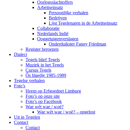
Oorlogsslachtoffers
Arbeitseinsatz
Persoonlijke verhalen
Bedrijven
Lijst Tegelenaren in de Arbeitseinsatz
Collaboratie
Nederlands Indië
Ooggetuigenverslagen
Onderduikster Fanny Friedman
Register beroepen
Dialect
Tegels blief Tegels
Muziek in het Tegels
Cursus Tegels
Ôs blaedje 1985-1989
Tegelse verhalen
Foto’s
Heem op Erfgoednet Limburg
Foto’s op onze site
Foto’s op Facebook
Wae wèt wae / woë?
Wae wèt wae / woë? – opgelost
Uit in Tegelen
Contact
Contact