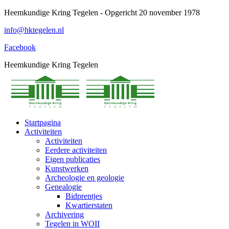
Spring
Heemkundige Kring Tegelen - Opgericht 20 november 1978
naar
info@hktegelen.nl
content
Facebook
Heemkundige Kring Tegelen
Startpagina
Activiteiten
Activiteiten
Eerdere activiteiten
Eigen publicaties
Kunstwerken
Archeologie en geologie
Genealogie
Bidprentjes
Kwartierstaten
Archivering
Tegelen in WOII