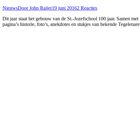
Nieuws
Door
John Raijer
19 juni 2016
2 Reacties
Dit jaar staat het gebouw van de St.-Jozefschool 100 jaar. Samen me
pagina’s historie, foto’s, anekdotes en stukjes van bekende Tegele