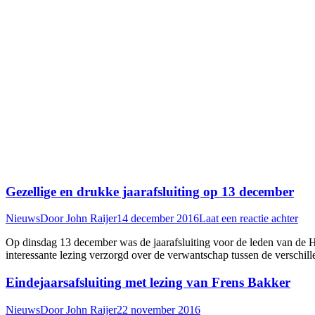
Gezellige en drukke jaarafsluiting op 13 december
Nieuws
Door
John Raijer
14 december 2016
Laat een reactie achter
Op dinsdag 13 december was de jaarafsluiting voor de leden van de
interessante lezing verzorgd over de verwantschap tussen de verschill
Eindejaarsafsluiting met lezing van Frens Bakker
Nieuws
Door
John Raijer
22 november 2016