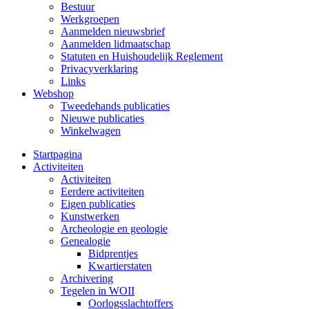
Bestuur
Werkgroepen
Aanmelden nieuwsbrief
Aanmelden lidmaatschap
Statuten en Huishoudelijk Reglement
Privacyverklaring
Links
Webshop
Tweedehands publicaties
Nieuwe publicaties
Winkelwagen
Startpagina
Activiteiten
Activiteiten
Eerdere activiteiten
Eigen publicaties
Kunstwerken
Archeologie en geologie
Genealogie
Bidprentjes
Kwartierstaten
Archivering
Tegelen in WOII
Oorlogsslachtoffers