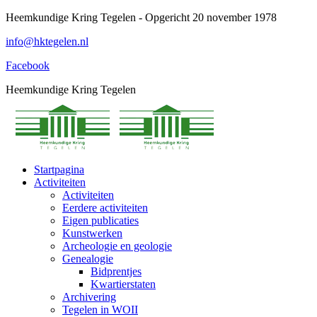
Spring
Heemkundige Kring Tegelen - Opgericht 20 november 1978
naar
info@hktegelen.nl
content
Facebook
Heemkundige Kring Tegelen
Startpagina
Activiteiten
Activiteiten
Eerdere activiteiten
Eigen publicaties
Kunstwerken
Archeologie en geologie
Genealogie
Bidprentjes
Kwartierstaten
Archivering
Tegelen in WOII