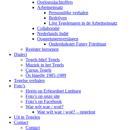
Oorlogsslachtoffers
Arbeitseinsatz
Persoonlijke verhalen
Bedrijven
Lijst Tegelenaren in de Arbeitseinsatz
Collaboratie
Nederlands Indië
Ooggetuigenverslagen
Onderduikster Fanny Friedman
Register beroepen
Dialect
Tegels blief Tegels
Muziek in het Tegels
Cursus Tegels
Ôs blaedje 1985-1989
Tegelse verhalen
Foto’s
Heem op Erfgoednet Limburg
Foto’s op onze site
Foto’s op Facebook
Wae wèt wae / woë?
Wae wèt wae / woë? – opgelost
Uit in Tegelen
Contact
Contact