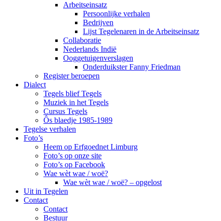
Arbeitseinsatz
Persoonlijke verhalen
Bedrijven
Lijst Tegelenaren in de Arbeitseinsatz
Collaboratie
Nederlands Indië
Ooggetuigenverslagen
Onderduikster Fanny Friedman
Register beroepen
Dialect
Tegels blief Tegels
Muziek in het Tegels
Cursus Tegels
Ôs blaedje 1985-1989
Tegelse verhalen
Foto’s
Heem op Erfgoednet Limburg
Foto’s op onze site
Foto’s op Facebook
Wae wèt wae / woë?
Wae wèt wae / woë? – opgelost
Uit in Tegelen
Contact
Contact
Bestuur