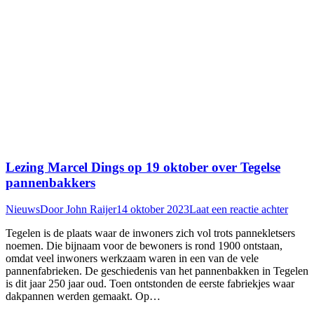
Lezing Marcel Dings op 19 oktober over Tegelse
pannenbakkers
Nieuws
Door
John Raijer
14 oktober 2023
Laat een reactie achter
Tegelen is de plaats waar de inwoners zich vol trots pannekletsers
noemen. Die bijnaam voor de bewoners is rond 1900 ontstaan,
omdat veel inwoners werkzaam waren in een van de vele
pannenfabrieken. De geschiedenis van het pannenbakken in Tegelen
is dit jaar 250 jaar oud. Toen ontstonden de eerste fabriekjes waar
dakpannen werden gemaakt. Op…