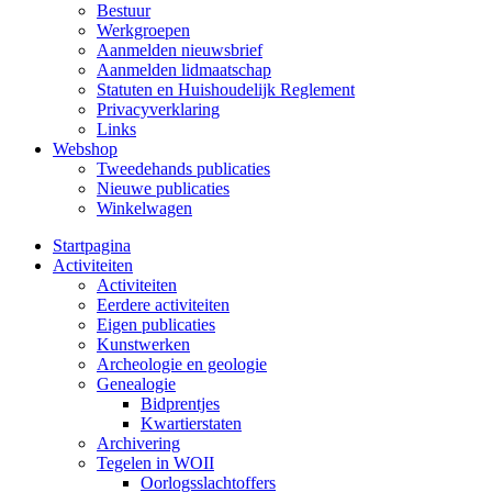
Bestuur
Werkgroepen
Aanmelden nieuwsbrief
Aanmelden lidmaatschap
Statuten en Huishoudelijk Reglement
Privacyverklaring
Links
Webshop
Tweedehands publicaties
Nieuwe publicaties
Winkelwagen
Startpagina
Activiteiten
Activiteiten
Eerdere activiteiten
Eigen publicaties
Kunstwerken
Archeologie en geologie
Genealogie
Bidprentjes
Kwartierstaten
Archivering
Tegelen in WOII
Oorlogsslachtoffers