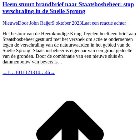
Heem stuurt brandbrief naar Staatsbosbeheer: stop
verschraling in de Snelle Sprong
Nieuws
Door
John Raijer
9 oktober 2023
Laat een reactie achter
Het bestuur van de Heemkundige Kring Tegelen heeft een brief aan
Staatsbosbeheer gestuurd met het verzoek om actie te ondernemen
tegen de verschraling van de natuurwaarden in het gebied van de
Snelle Sprong. Staatsbosbeheer is eigenaar van een groot gedeelte
van de gronden. Door de combinatie van een nieuwe sluis én
dammenbouw van bevers is…
←
1
…
10
11
12
13
14
…
46
→
T
n
b