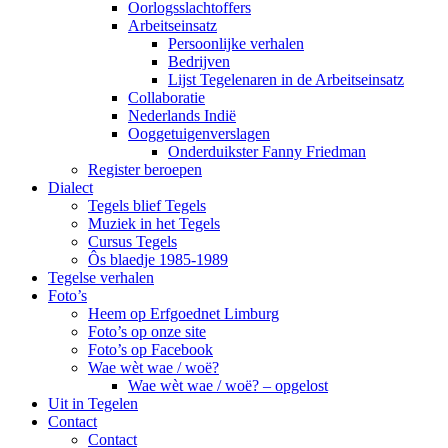
Oorlogsslachtoffers
Arbeitseinsatz
Persoonlijke verhalen
Bedrijven
Lijst Tegelenaren in de Arbeitseinsatz
Collaboratie
Nederlands Indië
Ooggetuigenverslagen
Onderduikster Fanny Friedman
Register beroepen
Dialect
Tegels blief Tegels
Muziek in het Tegels
Cursus Tegels
Ôs blaedje 1985-1989
Tegelse verhalen
Foto’s
Heem op Erfgoednet Limburg
Foto’s op onze site
Foto’s op Facebook
Wae wèt wae / woë?
Wae wèt wae / woë? – opgelost
Uit in Tegelen
Contact
Contact