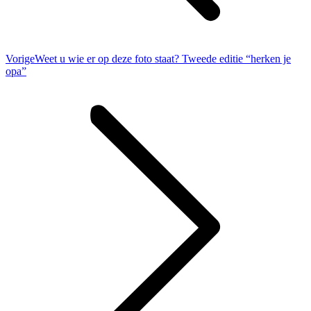
Vorig
Vorige
Weet u wie er op deze foto staat? Tweede editie “herken je
bericht
opa”