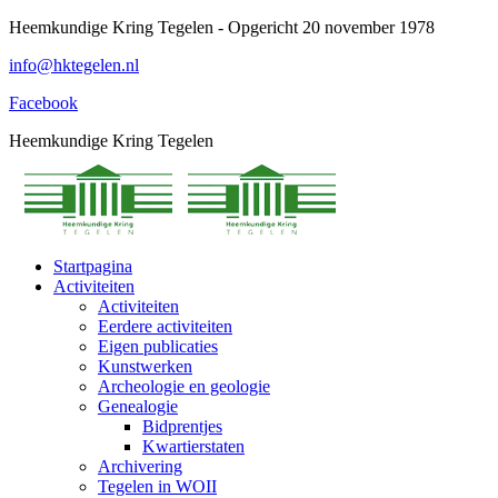
Spring
Heemkundige Kring Tegelen - Opgericht 20 november 1978
naar
info@hktegelen.nl
content
Facebook
Heemkundige Kring Tegelen
Startpagina
Activiteiten
Activiteiten
Eerdere activiteiten
Eigen publicaties
Kunstwerken
Archeologie en geologie
Genealogie
Bidprentjes
Kwartierstaten
Archivering
Tegelen in WOII