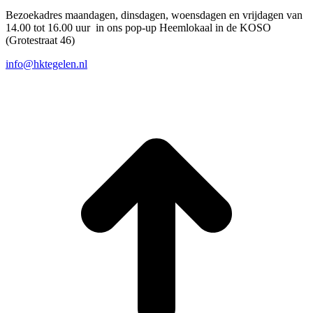
Bezoekadres maandagen, dinsdagen, woensdagen en vrijdagen van
14.00 tot 16.00 uur in ons pop-up Heemlokaal in de KOSO
(Grotestraat 46)
info@hktegelen.nl
T
n
b