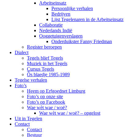
Arbeitseinsatz
Persoonlijke verhalen
Bedrijven
Lijst Tegelenaren in de Arbeitseinsatz
Collaboratie
Nederlands Indië
Ooggetuigenverslagen
Onderduikster Fanny Friedman
Register beroepen
Dialect
Tegels blief Tegels
Muziek in het Tegels
Cursus Tegels
Ôs blaedje 1985-1989
Tegelse verhalen
Foto’s
Heem op Erfgoednet Limburg
Foto’s op onze site
Foto’s op Facebook
Wae wèt wae / woë?
Wae wèt wae / woë? – opgelost
Uit in Tegelen
Contact
Contact
Bestuur