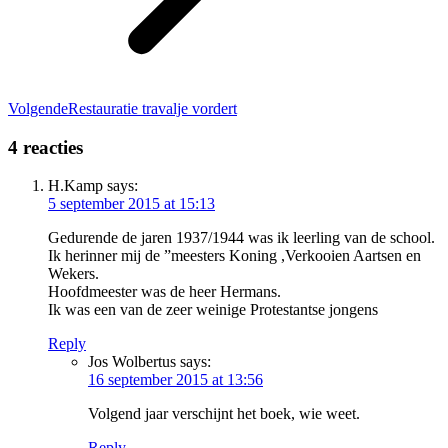
Volgend
Volgende
Restauratie travalje vordert
bericht
4 reacties
H.Kamp
says:
5 september 2015 at 15:13
Gedurende de jaren 1937/1944 was ik leerling van de school.
Ik herinner mij de ”meesters Koning ,Verkooien Aartsen en
Wekers.
Hoofdmeester was de heer Hermans.
Ik was een van de zeer weinige Protestantse jongens
Reply
Jos Wolbertus
says:
16 september 2015 at 13:56
Volgend jaar verschijnt het boek, wie weet.
Reply