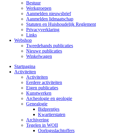
Bestuur
Werkgroepen
Aanmelden nieuwsbrief
Aanmelden lidmaatschap
Statuten en Huishoudelijk Reglement
Privacyverklaring
Links
Webshop
Tweedehands publicaties
Nieuwe publicaties
Winkelwagen
Startpagina
Activiteiten
Activiteiten
Eerdere activiteiten
Eigen publicaties
Kunstwerken
Archeologie en geologie
Genealogie
Bidprentjes
Kwartierstaten
Archivering
Tegelen in WOII
Oorlogsslachtoffers