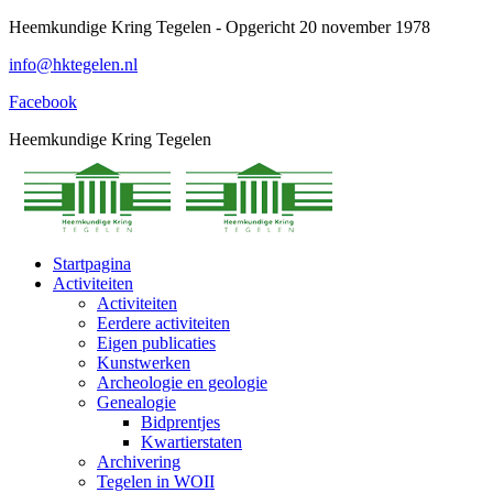
Spring
Heemkundige Kring Tegelen - Opgericht 20 november 1978
naar
info@hktegelen.nl
content
Facebook
Heemkundige Kring Tegelen
Startpagina
Activiteiten
Activiteiten
Eerdere activiteiten
Eigen publicaties
Kunstwerken
Archeologie en geologie
Genealogie
Bidprentjes
Kwartierstaten
Archivering
Tegelen in WOII