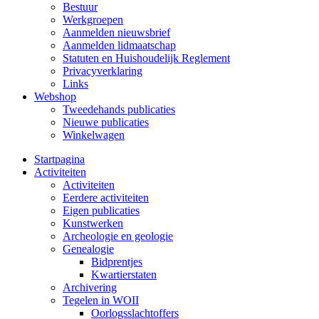
Bestuur
Werkgroepen
Aanmelden nieuwsbrief
Aanmelden lidmaatschap
Statuten en Huishoudelijk Reglement
Privacyverklaring
Links
Webshop
Tweedehands publicaties
Nieuwe publicaties
Winkelwagen
Startpagina
Activiteiten
Activiteiten
Eerdere activiteiten
Eigen publicaties
Kunstwerken
Archeologie en geologie
Genealogie
Bidprentjes
Kwartierstaten
Archivering
Tegelen in WOII
Oorlogsslachtoffers