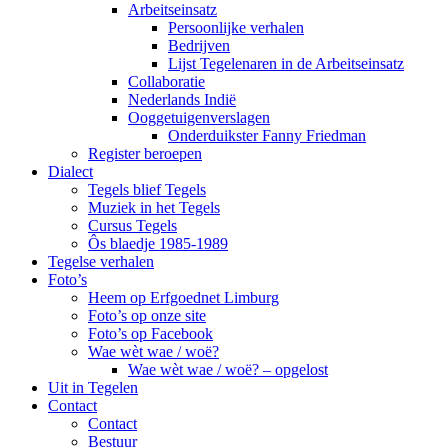
Arbeitseinsatz
Persoonlijke verhalen
Bedrijven
Lijst Tegelenaren in de Arbeitseinsatz
Collaboratie
Nederlands Indië
Ooggetuigenverslagen
Onderduikster Fanny Friedman
Register beroepen
Dialect
Tegels blief Tegels
Muziek in het Tegels
Cursus Tegels
Ôs blaedje 1985-1989
Tegelse verhalen
Foto’s
Heem op Erfgoednet Limburg
Foto’s op onze site
Foto’s op Facebook
Wae wèt wae / woë?
Wae wèt wae / woë? – opgelost
Uit in Tegelen
Contact
Contact
Bestuur