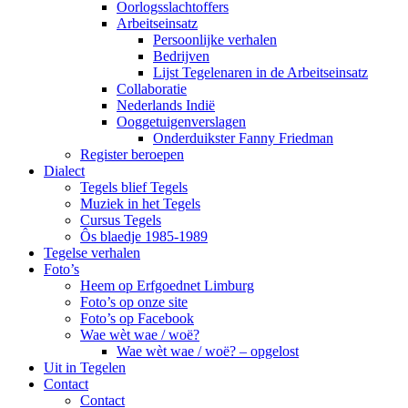
Oorlogsslachtoffers
Arbeitseinsatz
Persoonlijke verhalen
Bedrijven
Lijst Tegelenaren in de Arbeitseinsatz
Collaboratie
Nederlands Indië
Ooggetuigenverslagen
Onderduikster Fanny Friedman
Register beroepen
Dialect
Tegels blief Tegels
Muziek in het Tegels
Cursus Tegels
Ôs blaedje 1985-1989
Tegelse verhalen
Foto’s
Heem op Erfgoednet Limburg
Foto’s op onze site
Foto’s op Facebook
Wae wèt wae / woë?
Wae wèt wae / woë? – opgelost
Uit in Tegelen
Contact
Contact