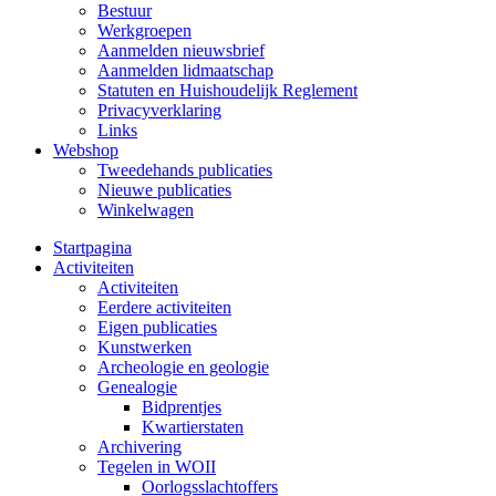
Bestuur
Werkgroepen
Aanmelden nieuwsbrief
Aanmelden lidmaatschap
Statuten en Huishoudelijk Reglement
Privacyverklaring
Links
Webshop
Tweedehands publicaties
Nieuwe publicaties
Winkelwagen
Startpagina
Activiteiten
Activiteiten
Eerdere activiteiten
Eigen publicaties
Kunstwerken
Archeologie en geologie
Genealogie
Bidprentjes
Kwartierstaten
Archivering
Tegelen in WOII
Oorlogsslachtoffers