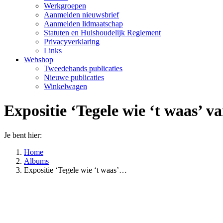
Werkgroepen
Aanmelden nieuwsbrief
Aanmelden lidmaatschap
Statuten en Huishoudelijk Reglement
Privacyverklaring
Links
Webshop
Tweedehands publicaties
Nieuwe publicaties
Winkelwagen
Expositie ‘Tegele wie ‘t waas’ v
Je bent hier:
Home
Albums
Expositie ‘Tegele wie ‘t waas’…