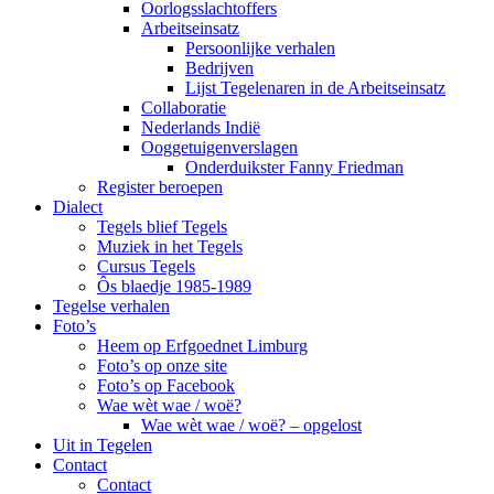
Oorlogsslachtoffers
Arbeitseinsatz
Persoonlijke verhalen
Bedrijven
Lijst Tegelenaren in de Arbeitseinsatz
Collaboratie
Nederlands Indië
Ooggetuigenverslagen
Onderduikster Fanny Friedman
Register beroepen
Dialect
Tegels blief Tegels
Muziek in het Tegels
Cursus Tegels
Ôs blaedje 1985-1989
Tegelse verhalen
Foto’s
Heem op Erfgoednet Limburg
Foto’s op onze site
Foto’s op Facebook
Wae wèt wae / woë?
Wae wèt wae / woë? – opgelost
Uit in Tegelen
Contact
Contact