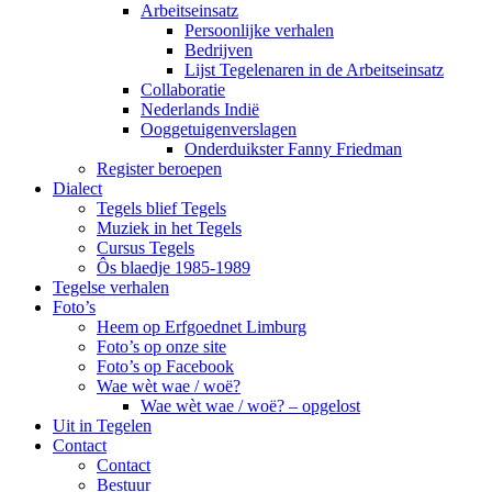
Arbeitseinsatz
Persoonlijke verhalen
Bedrijven
Lijst Tegelenaren in de Arbeitseinsatz
Collaboratie
Nederlands Indië
Ooggetuigenverslagen
Onderduikster Fanny Friedman
Register beroepen
Dialect
Tegels blief Tegels
Muziek in het Tegels
Cursus Tegels
Ôs blaedje 1985-1989
Tegelse verhalen
Foto’s
Heem op Erfgoednet Limburg
Foto’s op onze site
Foto’s op Facebook
Wae wèt wae / woë?
Wae wèt wae / woë? – opgelost
Uit in Tegelen
Contact
Contact
Bestuur