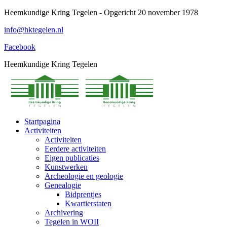
Spring
Heemkundige Kring Tegelen - Opgericht 20 november 1978
naar
info@hktegelen.nl
content
Facebook
Heemkundige Kring Tegelen
Startpagina
Activiteiten
Activiteiten
Eerdere activiteiten
Eigen publicaties
Kunstwerken
Archeologie en geologie
Genealogie
Bidprentjes
Kwartierstaten
Archivering
Tegelen in WOII