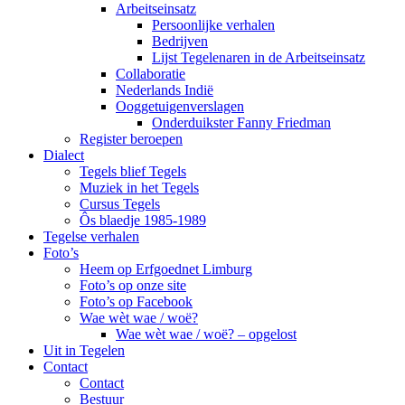
Arbeitseinsatz
Persoonlijke verhalen
Bedrijven
Lijst Tegelenaren in de Arbeitseinsatz
Collaboratie
Nederlands Indië
Ooggetuigenverslagen
Onderduikster Fanny Friedman
Register beroepen
Dialect
Tegels blief Tegels
Muziek in het Tegels
Cursus Tegels
Ôs blaedje 1985-1989
Tegelse verhalen
Foto’s
Heem op Erfgoednet Limburg
Foto’s op onze site
Foto’s op Facebook
Wae wèt wae / woë?
Wae wèt wae / woë? – opgelost
Uit in Tegelen
Contact
Contact
Bestuur