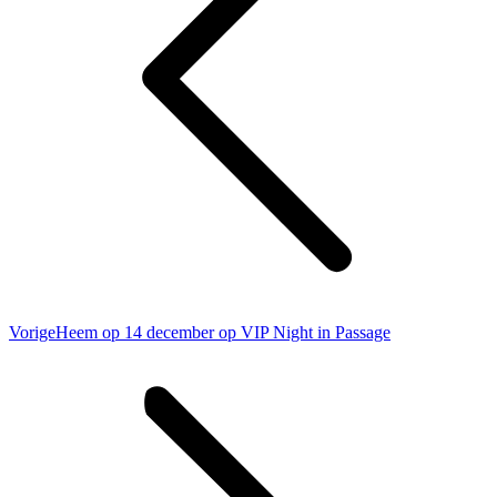
Vorig
Vorige
Heem op 14 december op VIP Night in Passage
bericht