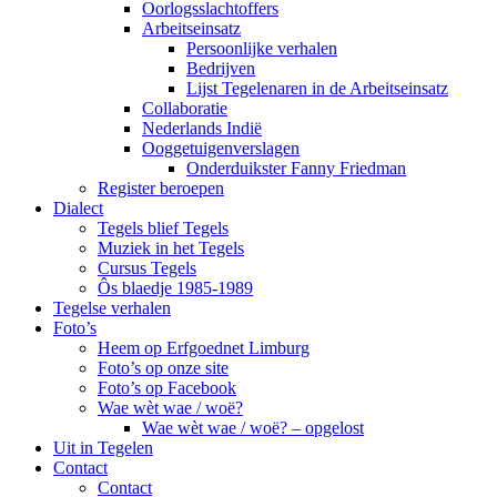
Oorlogsslachtoffers
Arbeitseinsatz
Persoonlijke verhalen
Bedrijven
Lijst Tegelenaren in de Arbeitseinsatz
Collaboratie
Nederlands Indië
Ooggetuigenverslagen
Onderduikster Fanny Friedman
Register beroepen
Dialect
Tegels blief Tegels
Muziek in het Tegels
Cursus Tegels
Ôs blaedje 1985-1989
Tegelse verhalen
Foto’s
Heem op Erfgoednet Limburg
Foto’s op onze site
Foto’s op Facebook
Wae wèt wae / woë?
Wae wèt wae / woë? – opgelost
Uit in Tegelen
Contact
Contact