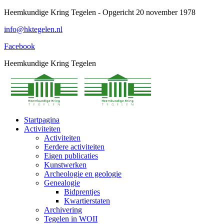
Spring
Heemkundige Kring Tegelen - Opgericht 20 november 1978
naar
info@hktegelen.nl
content
Facebook
Heemkundige Kring Tegelen
Startpagina
Activiteiten
Activiteiten
Eerdere activiteiten
Eigen publicaties
Kunstwerken
Archeologie en geologie
Genealogie
Bidprentjes
Kwartierstaten
Archivering
Tegelen in WOII