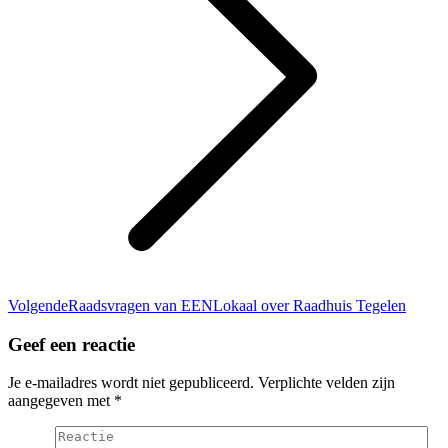
Volgend
Volgende
Raadsvragen van EENLokaal over Raadhuis Tegelen
bericht
Geef een reactie
Je e-mailadres wordt niet gepubliceerd. Verplichte velden zijn
aangegeven met
*