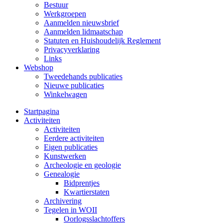
Bestuur
Werkgroepen
Aanmelden nieuwsbrief
Aanmelden lidmaatschap
Statuten en Huishoudelijk Reglement
Privacyverklaring
Links
Webshop
Tweedehands publicaties
Nieuwe publicaties
Winkelwagen
Startpagina
Activiteiten
Activiteiten
Eerdere activiteiten
Eigen publicaties
Kunstwerken
Archeologie en geologie
Genealogie
Bidprentjes
Kwartierstaten
Archivering
Tegelen in WOII
Oorlogsslachtoffers