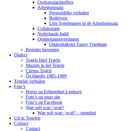
Oorlogsslachtoffers
Arbeitseinsatz
Persoonlijke verhalen
Bedrijven
Lijst Tegelenaren in de Arbeitseinsatz
Collaboratie
Nederlands Indië
Ooggetuigenverslagen
Onderduikster Fanny Friedman
Register beroepen
Dialect
Tegels blief Tegels
Muziek in het Tegels
Cursus Tegels
Ôs blaedje 1985-1989
Tegelse verhalen
Foto’s
Heem op Erfgoednet Limburg
Foto’s op onze site
Foto’s op Facebook
Wae wèt wae / woë?
Wae wèt wae / woë? – opgelost
Uit in Tegelen
Contact
Contact