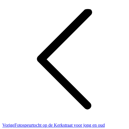
Bericht
Facebook
X
navigatie
Vorig
Vorige
Fotospeurtocht op de Kerkstraat voor jong en oud