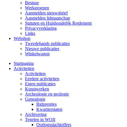
Bestuur
Werkgroepen
Aanmelden nieuwsbrief
Aanmelden lidmaatschap
Statuten en Huishoudelijk Reglement
Privacyverklaring
Links
Webshop
Tweedehands publicaties
Nieuwe publicaties
Winkelwagen
Startpagina
Activiteiten
Activiteiten
Eerdere activiteiten
Eigen publicaties
Kunstwerken
Archeologie en geologie
Genealogie
Bidprentjes
Kwartierstaten
Archivering
Tegelen in WOII
Oorlogsslachtoffers