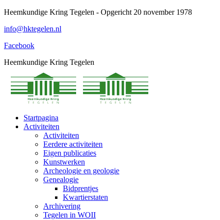
Spring
Heemkundige Kring Tegelen - Opgericht 20 november 1978
naar
info@hktegelen.nl
content
Facebook
Heemkundige Kring Tegelen
Startpagina
Activiteiten
Activiteiten
Eerdere activiteiten
Eigen publicaties
Kunstwerken
Archeologie en geologie
Genealogie
Bidprentjes
Kwartierstaten
Archivering
Tegelen in WOII