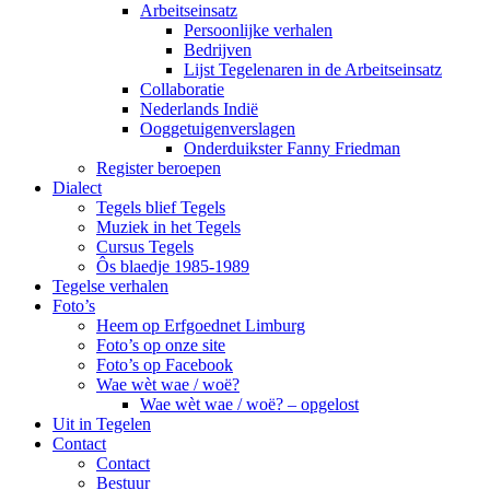
Arbeitseinsatz
Persoonlijke verhalen
Bedrijven
Lijst Tegelenaren in de Arbeitseinsatz
Collaboratie
Nederlands Indië
Ooggetuigenverslagen
Onderduikster Fanny Friedman
Register beroepen
Dialect
Tegels blief Tegels
Muziek in het Tegels
Cursus Tegels
Ôs blaedje 1985-1989
Tegelse verhalen
Foto’s
Heem op Erfgoednet Limburg
Foto’s op onze site
Foto’s op Facebook
Wae wèt wae / woë?
Wae wèt wae / woë? – opgelost
Uit in Tegelen
Contact
Contact
Bestuur