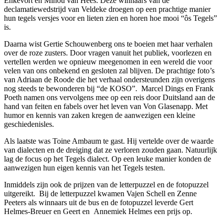
Enkevort en Minou van Hees. Deze winnaars van de
declamatiewedstrijd van Veldeke droegen op een prachtige manier
hun tegels versjes voor en lieten zien en horen hoe mooi “ôs Tegels”
is.
Daarna wist Gertie Schouwenberg ons te boeien met haar verhalen
over de roze zusters. Door vragen vanuit het publiek, voorlezen en
vertellen werden we opnieuw meegenomen in een wereld die voor
velen van ons onbekend en gesloten zal blijven. De prachtige foto’s
van Adriaan de Roode die het verhaal ondersteunden zijn overigens
nog steeds te bewonderen bij “de KOSO”. Marcel Dings en Frank
Poeth namen ons vervolgens mee op een reis door Duitsland aan de
hand van feiten en fabels over het leven van Von Glasenapp. Met
humor en kennis van zaken kregen de aanwezigen een kleine
geschiedenisles.
Als laatste was Toine Ambaum te gast. Hij vertelde over de waarde
van dialecten en de dreiging dat ze verloren zouden gaan. Natuurlijk
lag de focus op het Tegels dialect. Op een leuke manier konden de
aanwezigen hun eigen kennis van het Tegels testen.
Inmiddels zijn ook de prijzen van de letterpuzzel en de fotopuzzel
uitgereikt. Bij de letterpuzzel kwamen Vajen Schell en Zenne
Peeters als winnaars uit de bus en de fotopuzzel leverde Gert
Helmes-Breuer en Geert en Annemiek Helmes een prijs op.