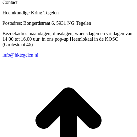
Contact
Heemkundige Kring Tegelen
Postadres: Bongerdstraat 6, 5931 NG Tegelen
Bezoekadres maandagen, dinsdagen, woensdagen en vrijdagen van
14.00 tot 16.00 uur in ons pop-up Heemlokaal in de KOSO
(Grotestraat 46)
info@hktegelen.nl
T
n
b