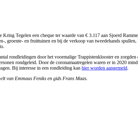
 Kring Tegelen een cheque ter waarde van € 3.117 aan Sjoerd Ramme
en-, groente- en fruittuinen en bij de verkoop van tweedehands spulle
lo.
ntal rondleidingen door het voormalige Trappistenklooster en zorgde
personen rondgeleid. Door de coronamaatregelen waren er in 2020 min
gen. Bij interesse in een rondleiding kan
hier worden aangemeld
.
melt van Emmaus Feniks en gids Frans Maas.