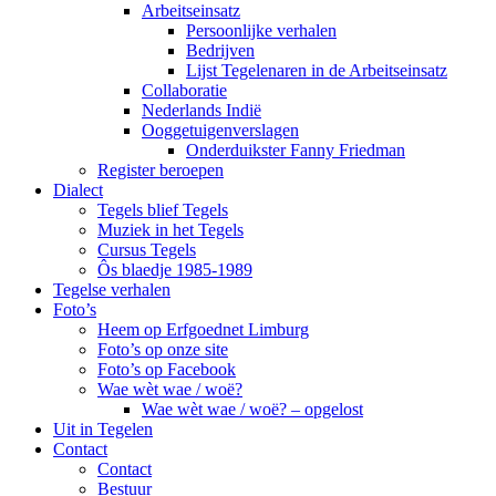
Arbeitseinsatz
Persoonlijke verhalen
Bedrijven
Lijst Tegelenaren in de Arbeitseinsatz
Collaboratie
Nederlands Indië
Ooggetuigenverslagen
Onderduikster Fanny Friedman
Register beroepen
Dialect
Tegels blief Tegels
Muziek in het Tegels
Cursus Tegels
Ôs blaedje 1985-1989
Tegelse verhalen
Foto’s
Heem op Erfgoednet Limburg
Foto’s op onze site
Foto’s op Facebook
Wae wèt wae / woë?
Wae wèt wae / woë? – opgelost
Uit in Tegelen
Contact
Contact
Bestuur