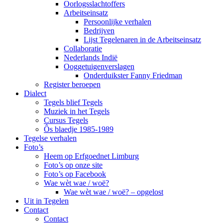
Oorlogsslachtoffers
Arbeitseinsatz
Persoonlijke verhalen
Bedrijven
Lijst Tegelenaren in de Arbeitseinsatz
Collaboratie
Nederlands Indië
Ooggetuigenverslagen
Onderduikster Fanny Friedman
Register beroepen
Dialect
Tegels blief Tegels
Muziek in het Tegels
Cursus Tegels
Ôs blaedje 1985-1989
Tegelse verhalen
Foto’s
Heem op Erfgoednet Limburg
Foto’s op onze site
Foto’s op Facebook
Wae wèt wae / woë?
Wae wèt wae / woë? – opgelost
Uit in Tegelen
Contact
Contact