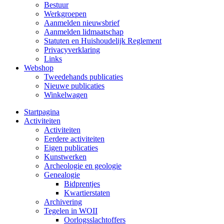
Bestuur
Werkgroepen
Aanmelden nieuwsbrief
Aanmelden lidmaatschap
Statuten en Huishoudelijk Reglement
Privacyverklaring
Links
Webshop
Tweedehands publicaties
Nieuwe publicaties
Winkelwagen
Startpagina
Activiteiten
Activiteiten
Eerdere activiteiten
Eigen publicaties
Kunstwerken
Archeologie en geologie
Genealogie
Bidprentjes
Kwartierstaten
Archivering
Tegelen in WOII
Oorlogsslachtoffers